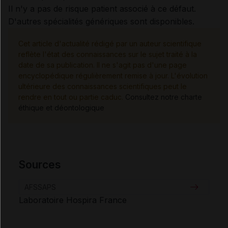
Il n'y a pas de risque patient associé à ce défaut.
D'autres spécialités génériques sont disponibles.
Cet article d'actualité rédigé par un auteur scientifique
reflète l'état des connaissances sur le sujet traité à la
date de sa publication. Il ne s'agit pas d'une page
encyclopédique régulièrement remise à jour. L'évolution
ultérieure des connaissances scientifiques peut le
rendre en tout ou partie caduc.
Consultez notre charte
éthique et déontologique
Sources
AFSSAPS
Laboratoire Hospira France