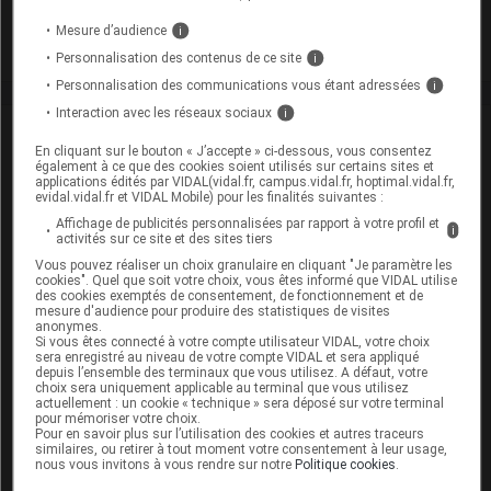
hospitalières (semaines 31 et 32)
Mesure d’audience
i
Personnalisation des contenus de ce site
i
Personnalisation des communications vous étant adressées
i
Interaction avec les réseaux sociaux
i
David
Paitraud
En cliquant sur le bouton « J’accepte » ci-dessous, vous consentez
également à ce que des cookies soient utilisés sur certains sites et
applications édités par VIDAL(vidal.fr, campus.vidal.fr, hoptimal.vidal.fr,
David Paitraud est docteur en
evidal.vidal.fr et VIDAL Mobile) pour les finalités suivantes :
pharmacie et journaliste médical.
Diplômé de la faculté de pharmacie de
Affichage de publicités personnalisées par rapport à votre profil et
i
activités sur ce site et des sites tiers
Poitiers et titulaire du DESS de
Politiques des biens et des services de
Vous pouvez réaliser un choix granulaire en cliquant "Je paramètre les
santé (Paris V), il commence sa carrière
cookies". Quel que soit votre choix, vous êtes informé que VIDAL utilise
des cookies exemptés de consentement, de fonctionnement et de
de journaliste en 2006 chez VIDAL, en
mesure d'audience pour produire des statistiques de visites
intégrant la (...)
anonymes.
Si vous êtes connecté à votre compte utilisateur VIDAL, votre choix
Du même auteur
sera enregistré au niveau de votre compte VIDAL et sera appliqué
depuis l’ensemble des terminaux que vous utilisez. A défaut, votre
choix sera uniquement applicable au terminal que vous utilisez
23 juillet 2026
actuellement : un cookie « technique » sera déposé sur votre terminal
Complément de gamme : BYOOVIZ disponible
pour mémoriser votre choix.
Pour en savoir plus sur l’utilisation des cookies et autres traceurs
en seringue préremplie
similaires, ou retirer à tout moment votre consentement à leur usage,
nous vous invitons à vous rendre sur notre
Politique cookies
.