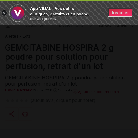
App VIDAL : Vos outils
Installer
×
cliniques, gratuits et en poche.
Sur Google Play
GEMCITABINE HOSPIRA
Actualités
Médicaments
Alertes - Lots
GEMCITABINE HOSPIRA 2 g
poudre pour solution pour
perfusion, retrait d'un lot
GEMCITABINE HOSPIRA 2 g poudre pour solution
pour perfusion, retrait d'un lot
David Paitraud
13 mai 2011
1 minute
Ajouter un commentaire
(aucun avis, cliquez pour noter)
Copier l'url