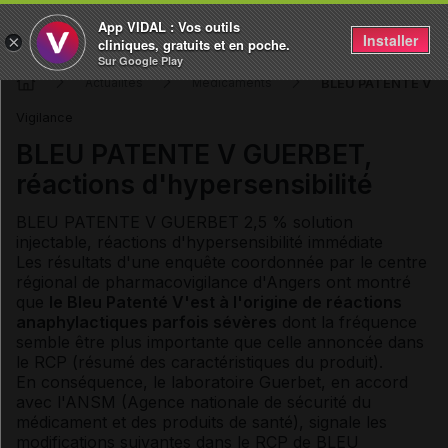
App VIDAL : Vos outils
Installer
×
cliniques, gratuits et en poche.
Sur Google Play
BLEU PATENTE V GUE
Actualités
Médicaments
Vigilance
BLEU PATENTE V GUERBET,
réactions d'hypersensibilité
BLEU PATENTE V GUERBET 2,5 % solution
injectable, réactions d'hypersensibilité immédiate
Les résultats d'une enquête coordonnée par le centre
régional de pharmacovigilance d'Angers ont montré
que
le Bleu Patenté V'est à l'origine de réactions
anaphylactiques parfois sévères
dont la fréquence
semble être plus importante que celle annoncée dans
le RCP (résumé des caractéristiques du produit).
En conséquence, le laboratoire Guerbet, en accord
avec l'ANSM (Agence nationale de sécurité du
médicament et des produits de santé), signale les
modifications suivantes dans le RCP de BLEU