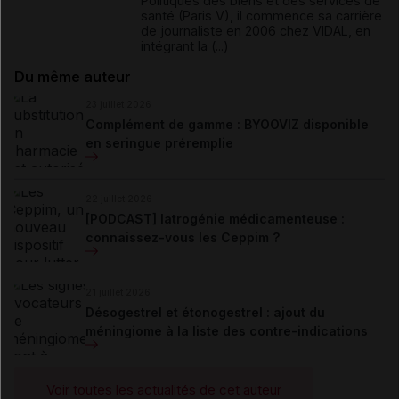
Politiques des biens et des services de
santé (Paris V), il commence sa carrière
de journaliste en 2006 chez VIDAL, en
intégrant la (...)
Du même auteur
23 juillet 2026
Complément de gamme : BYOOVIZ disponible
en seringue préremplie
22 juillet 2026
[PODCAST] Iatrogénie médicamenteuse :
connaissez-vous les Ceppim ?
21 juillet 2026
Désogestrel et étonogestrel : ajout du
méningiome à la liste des contre-indications
Voir toutes les actualités de cet auteur