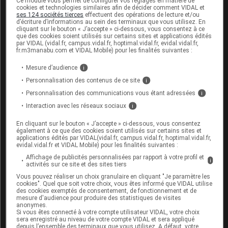
Ce module vous permet de configurer vos réglages en matière de
cookies et technologies similaires afin de décider comment VIDAL et
ses 124 sociétés tierces
effectuent des opérations de lecture et/ou
d’écriture d’informations au sein des terminaux que vous utilisez. En
Sources
cliquant sur le bouton « J’accepte » ci-dessous, vous consentez à ce
que des cookies soient utilisés sur certains sites et applications édités
par VIDAL (vidal.fr, campus.vidal.fr, hoptimal.vidal.fr, evidal.vidal.fr,
ANSM (Agence nationale de sécurité du
fr.m3manabu.com et VIDAL Mobile) pour les finalités suivantes :
médicament et des produits de santé)
Mesure d’audience
i
AFSSAPS
Personnalisation des contenus de ce site
i
Personnalisation des communications vous étant adressées
i
Interaction avec les réseaux sociaux
i
Les commentaires sont momentanément
En cliquant sur le bouton « J’accepte » ci-dessous, vous consentez
désactivés
également à ce que des cookies soient utilisés sur certains sites et
applications édités par VIDAL(vidal.fr, campus.vidal.fr, hoptimal.vidal.fr,
evidal.vidal.fr et VIDAL Mobile) pour les finalités suivantes :
La publication de commentaires est
Affichage de publicités personnalisées par rapport à votre profil et
momentanément indisponible.
i
activités sur ce site et des sites tiers
Vous pouvez réaliser un choix granulaire en cliquant "Je paramètre les
cookies". Quel que soit votre choix, vous êtes informé que VIDAL utilise
Pour recevoir gratuitement toute l’actualité par mail
des cookies exemptés de consentement, de fonctionnement et de
mesure d'audience pour produire des statistiques de visites
anonymes.
Je m'abonne !
Si vous êtes connecté à votre compte utilisateur VIDAL, votre choix
sera enregistré au niveau de votre compte VIDAL et sera appliqué
depuis l’ensemble des terminaux que vous utilisez. A défaut, votre