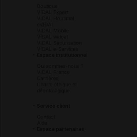
Boutique
VIDAL Expert
VIDAL Hoptimal
eVIDAL
VIDAL Mobile
VIDAL widget
VIDAL Sécurisation
VIDAL e-Services
Espace institutionnel
Qui sommes-nous ?
VIDAL France
Carrières
Charte éthique et
déontologique
Service client
Contact
Aide
Espace partenaires