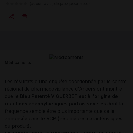
(aucun avis, cliquez pour noter)
Copier l'url
Email
Médicaments
Les résultats d'une enquête coordonnée par le centre
régional de pharmacovigilance d'Angers ont montré
que
le Bleu Patenté V GUERBET est à l'origine de
réactions anaphylactiques parfois sévères
dont la
fréquence semble être plus importante que celle
annoncée dans le RCP (résumé des caractéristiques
du produit).