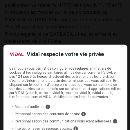
papillomavirus humains (HPV) de types 6, 11, 16 et 18.
L'indication est fondée sur la démonstration de
l'efficacité de GARDASIL chez les femmes adultes de
16 à 26 ans et sur la démonstration de
l'immunogénicité de GARDASIL chez les enfants et
adolescents de 9 à 15 ans.
L'efficacité protectrice n'a pas été évaluée chez les
Vidal respecte votre vie privée
sujets de sexe masculin.
GARDASIL doit être utilisé sur la base des
Ce module vous permet de configurer vos réglages en matière de
recommandations officielles.
cookies et technologies similaires afin de décider comment VIDAL et
ses 124 sociétés tierces
effectuent des opérations de lecture et/ou
d’écriture d’informations au sein des terminaux que vous utilisez. En
Cet article d'actualité rédigé par un auteur scientifique
cliquant sur le bouton « J’accepte » ci-dessous, vous consentez à ce
reflète l'état des connaissances sur le sujet traité à la
que des cookies soient utilisés sur certains sites et applications édités
par VIDAL (vidal.fr, campus.vidal.fr, hoptimal.vidal.fr, evidal.vidal.fr,
date de sa publication. Il ne s'agit pas d'une page
fr.m3manabu.com et VIDAL Mobile) pour les finalités suivantes :
encyclopédique régulièrement remise à jour. L'évolution
Mesure d’audience
ultérieure des connaissances scientifiques peut le
i
rendre en tout ou partie caduc.
Consultez notre charte
Personnalisation des contenus de ce site
i
éthique et déontologique
Personnalisation des communications vous étant adressées
i
Interaction avec les réseaux sociaux
i