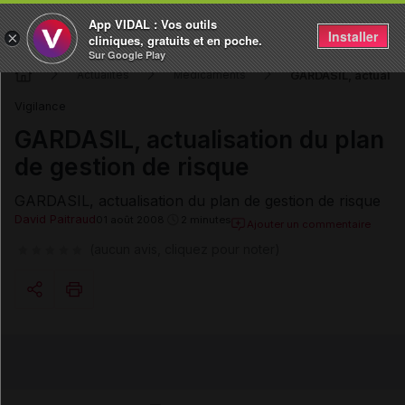
App VIDAL : Vos outils
Installer
×
cliniques, gratuits et en poche.
Sur Google Play
GARDASIL, actualisa
Actualités
Médicaments
Vigilance
GARDASIL, actualisation du plan
de gestion de risque
GARDASIL, actualisation du plan de gestion de risque
David Paitraud
01 août 2008
2 minutes
Ajouter un commentaire
(aucun avis, cliquez pour noter)
Copier l'url
Email