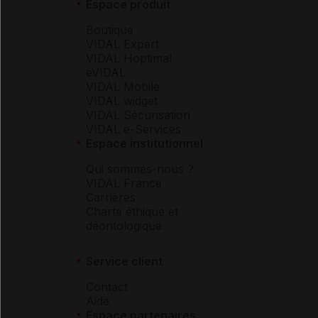
Espace produit
Boutique
VIDAL Expert
VIDAL Hoptimal
eVIDAL
VIDAL Mobile
VIDAL widget
VIDAL Sécurisation
VIDAL e-Services
Espace institutionnel
Qui sommes-nous ?
VIDAL France
Carrières
Charte éthique et
déontologique
Service client
Contact
Aide
Espace partenaires