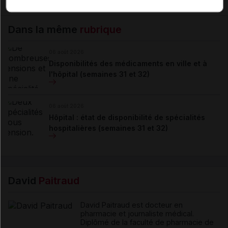
Dans la même
rubrique
06 août 2026
Disponibilités des médicaments en ville et à
l'hôpital (semaines 31 et 32)
06 août 2026
Hôpital : état de disponibilité de spécialités
hospitalières (semaines 31 et 32)
David
Paitraud
David Paitraud est docteur en
pharmacie et journaliste médical.
Diplômé de la faculté de pharmacie de