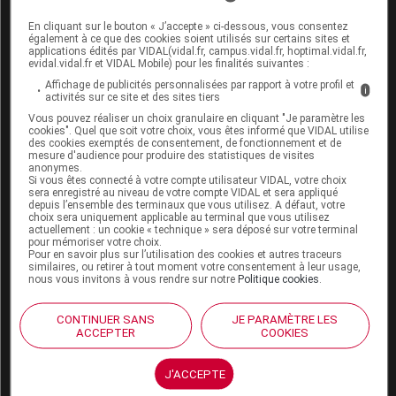
En cliquant sur le bouton « J’accepte » ci-dessous, vous consentez
également à ce que des cookies soient utilisés sur certains sites et
applications édités par VIDAL(vidal.fr, campus.vidal.fr, hoptimal.vidal.fr,
Sources
evidal.vidal.fr et VIDAL Mobile) pour les finalités suivantes :
Affichage de publicités personnalisées par rapport à votre profil et
i
activités sur ce site et des sites tiers
ANSM (Agence nationale de sécurité du
Vous pouvez réaliser un choix granulaire en cliquant "Je paramètre les
médicament et des produits de santé)
cookies". Quel que soit votre choix, vous êtes informé que VIDAL utilise
des cookies exemptés de consentement, de fonctionnement et de
AFSSAPS
mesure d'audience pour produire des statistiques de visites
anonymes.
Si vous êtes connecté à votre compte utilisateur VIDAL, votre choix
sera enregistré au niveau de votre compte VIDAL et sera appliqué
depuis l’ensemble des terminaux que vous utilisez. A défaut, votre
choix sera uniquement applicable au terminal que vous utilisez
Les commentaires sont momentanément
actuellement : un cookie « technique » sera déposé sur votre terminal
pour mémoriser votre choix.
désactivés
Pour en savoir plus sur l’utilisation des cookies et autres traceurs
similaires, ou retirer à tout moment votre consentement à leur usage,
nous vous invitons à vous rendre sur notre
Politique cookies
.
La publication de commentaires est
momentanément indisponible.
CONTINUER SANS
JE PARAMÈTRE LES
ACCEPTER
COOKIES
Pour recevoir gratuitement toute l’actualité par mail
J'ACCEPTE
Je m'abonne !