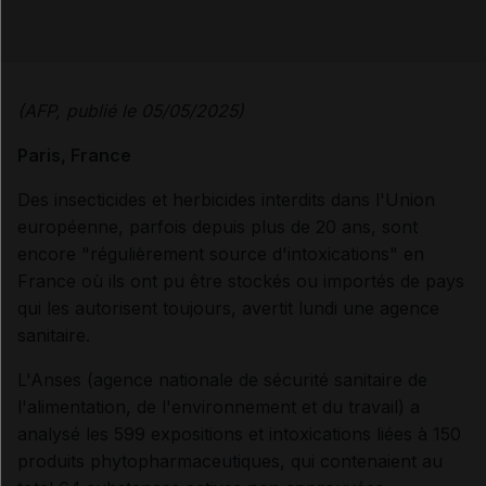
Email
(AFP, publié le 05
/05/2025)
Paris, France
Des insecticides et herbicides interdits dans l'Union
européenne, parfois depuis plus de 20 ans, sont
encore "régulièrement source d'intoxications" en
France où ils ont pu être stockés ou importés de pays
qui les autorisent toujours, avertit lundi une agence
sanitaire.
L'Anses (agence nationale de sécurité sanitaire de
l'alimentation, de l'environnement et du travail) a
analysé les 599 expositions et intoxications liées à 150
produits phytopharmaceutiques, qui contenaient au