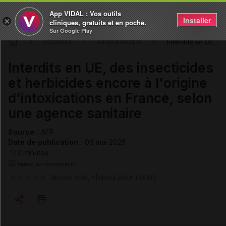
App VIDAL : Vos outils
Installer
×
cliniques, gratuits et en poche.
Sur Google Play
Interdits en UE, d
Actualités
Santé publique
Interdits en UE, des insecticides
et herbicides encore à l'origine
d'intoxications en France, selon
une agence sanitaire
Source :
AFP
Date de publication :
06 mai 2025
2 minutes
Ajouter un commentaire
(aucun avis, cliquez pour noter)
Copier l'url