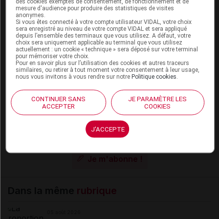
ref/ic/ito/clc
des cookies exemptés de consentement, de fonctionnement et de
mesure d'audience pour produire des statistiques de visites
anonymes.
© Agence France-Presse
Si vous êtes connecté à votre compte utilisateur VIDAL, votre choix
sera enregistré au niveau de votre compte VIDAL et sera appliqué
depuis l’ensemble des terminaux que vous utilisez. A défaut, votre
choix sera uniquement applicable au terminal que vous utilisez
actuellement : un cookie « technique » sera déposé sur votre terminal
pour mémoriser votre choix.
Pour en savoir plus sur l’utilisation des cookies et autres traceurs
Les commentaires sont momentanément
similaires, ou retirer à tout moment votre consentement à leur usage,
nous vous invitons à vous rendre sur notre
Politique cookies
.
désactivés
La publication de commentaires est
CONTINUER SANS
JE PARAMÈTRE LES
ACCEPTER
COOKIES
momentanément indisponible.
J'ACCEPTE
Pour recevoir gratuitement toute l’actualité par mail
Je m'abonne !
Dans la même
rubrique
05 août 2026