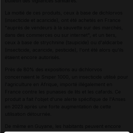
bulletin des vigilances sanitaires.
La moitié de ces produits, ceux à base de dichlorvos
(insecticide et acaricide), ont été achetés en France
"auprès de vendeurs à la sauvette sur des marchés,
dans des commerces ou sur internet", et un tiers,
ceux à base de strychnine (taupicide) ou d'aldicarbe
(insecticide, acaricide, pesticide), l'ont été alors qu'ils
étaient encore autorisés.
Près de 80% des expositions au dichlorvos
concernaient le Sniper 1000, un insecticide utilisé pour
l'agriculture en Afrique, importé illégalement en
France contre les punaises de lits et les cafards. Ce
produit a fait l'objet d'une alerte spécifique de l'Anses
en 2023 après une forte augmentation de cette
utilisation détournée.
De même en Guyane, les habitants peuvent encore