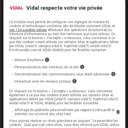
s'approvisionner en paraquat (un herbicide non
Vidal respecte votre vie privée
autorisé depuis 2007) au Suriname, où il est vendu
"sans restriction légale", note l'Anses, mais le nombre
d'expositions a chuté de 68% sur la période
Ce module vous permet de configurer vos réglages en matière de
cookies et technologies similaires afin de décider comment VIDAL et
2017/2022, comparé à 2012/2016.
ses 124 sociétés tierces
effectuent des opérations de lecture et/ou
d’écriture d’informations au sein des terminaux que vous utilisez. En
cliquant sur le bouton « J’accepte » ci-dessous, vous consentez à ce
L'aldicarbe, qui n'est plus approuvé dans l'UE depuis
que des cookies soient utilisés sur certains sites et applications édités
par VIDAL (vidal.fr, campus.vidal.fr, hoptimal.vidal.fr, evidal.vidal.fr,
plus de 16 ans, reste en cause dans une dizaine
fr.m3manabu.com et VIDAL Mobile) pour les finalités suivantes :
d'appels aux centres antipoison par an, notamment
Mesure d’audience
i
dans les Hauts-de-France, où des stocks subsistent
Personnalisation des contenus de ce site
i
car il a été très utilisé pour la culture de la pomme de
Personnalisation des communications vous étant adressées
i
terre et de la betterave sucrière.
Interaction avec les réseaux sociaux
i
Depuis 2019, rappelle l'Anses, la loi Labbé interdit aux
En cliquant sur le bouton « J’accepte » ci-dessous, vous consentez
jardiniers amateurs l'utilisation de produits
également à ce que des cookies soient utilisés sur certains sites et
applications édités par VIDAL(vidal.fr, campus.vidal.fr, hoptimal.vidal.fr,
phytopharmaceutiques, excepté ceux à faible risque
evidal.vidal.fr et VIDAL Mobile) pour les finalités suivantes :
ou ceux autorisés en agriculture biologique portant la
Affichage de publicités personnalisées par rapport à votre profil et
i
activités sur ce site et des sites tiers
mention EAJ (emploi autorisé dans les jardins).
Vous pouvez réaliser un choix granulaire en cliquant "Je paramètre les
cookies". Quel que soit votre choix, vous êtes informé que VIDAL utilise