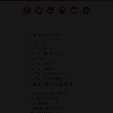
Espace produit
Boutique
VIDAL Expert
VIDAL Hoptimal
eVIDAL
VIDAL Mobile
VIDAL widget
VIDAL Sécurisation
VIDAL e-Services
Espace institutionnel
Qui sommes-nous ?
VIDAL France
Carrières
Charte éthique et