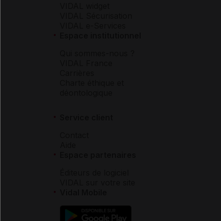
VIDAL widget
VIDAL Sécurisation
VIDAL e-Services
Espace institutionnel
Qui sommes-nous ?
VIDAL France
Carrières
Charte éthique et
déontologique
Service client
Contact
Aide
Espace partenaires
Éditeurs de logiciel
VIDAL sur votre site
Vidal Mobile