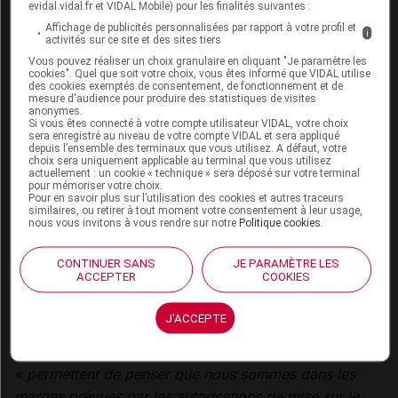
evidal.vidal.fr et VIDAL Mobile) pour les finalités suivantes :
Affichage de publicités personnalisées par rapport à votre profil et
Elles notent que leurs recommandations sont
i
activités sur ce site et des sites tiers
« extrapolables à d'autres cultures »
, parce qu'elles
Vous pouvez réaliser un choix granulaire en cliquant "Je paramètre les
cookies". Quel que soit votre choix, vous êtes informé que VIDAL utilise
« incluent des substances non exclusives du traitement
des cookies exemptés de consentement, de fonctionnement et de
mesure d'audience pour produire des statistiques de visites
de la vigne »
et que, par ailleurs, des études menées à
anonymes.
l'étranger sur d'autres types de cultures (blé, soja,
Si vous êtes connecté à votre compte utilisateur VIDAL, votre choix
sera enregistré au niveau de votre compte VIDAL et sera appliqué
fleurs…)
« concluent aux mêmes tendances »
.
depuis l’ensemble des terminaux que vous utilisez. A défaut, votre
choix sera uniquement applicable au terminal que vous utilisez
actuellement : un cookie « technique » sera déposé sur votre terminal
Des travaux complémentaires doivent désormais être
pour mémoriser votre choix.
Pour en savoir plus sur l’utilisation des cookies et autres traceurs
menés par SPF et l'Anses pour évaluer les impacts
similaires, ou retirer à tout moment votre consentement à leur usage,
nous vous invitons à vous rendre sur notre
Politique cookies
.
sanitaires de cette exposition, car
« nous ne disposons
pas aujourd'hui de lien entre les valeurs
CONTINUER SANS
JE PARAMÈTRE LES
d'imprégnation ou d'exposition retrouvées et des
ACCEPTER
COOKIES
éléments en santé humaine en clinique »
, a noté Benoît
Vallet.
J'ACCEPTE
Il a toutefois assuré que les valeurs mesurées
« permettent de penser que nous sommes dans les
marges prévues par les autorisations de mise sur le