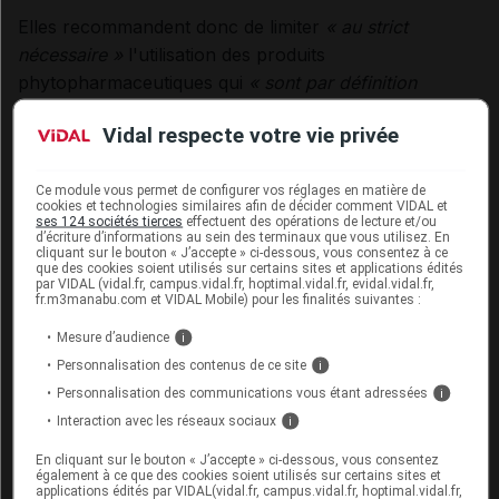
Elles recommandent donc de limiter
« au strict
nécessaire »
l'utilisation des produits
phytopharmaceutiques qui
« sont par définition
toxiques sur le vivant »
. Car
« même si leur évaluation
Vidal respecte votre vie privée
permet de déterminer des conditions d'emploi sûres, il
est judicieux de limiter leur utilisation pour garantir un
Ce module vous permet de configurer vos réglages en matière de
haut niveau de protection de la santé publique et de
cookies et technologies similaires afin de décider comment VIDAL et
l'environnement »
.
ses 124 sociétés tierces
effectuent des opérations de lecture et/ou
d’écriture d’informations au sein des terminaux que vous utilisez. En
cliquant sur le bouton « J’accepte » ci-dessous, vous consentez à ce
Les agences préconisent également d'informer les
que des cookies soient utilisés sur certains sites et applications édités
par VIDAL (vidal.fr, campus.vidal.fr, hoptimal.vidal.fr, evidal.vidal.fr,
habitants avant la réalisation des traitements, ce qui
fr.m3manabu.com et VIDAL Mobile) pour les finalités suivantes :
« permettrait d'éviter les expositions les plus
Mesure d’audience
i
immédiates »
, par exemple
« en
fermant les fenêtres
Personnalisation des contenus de ce site
i
ou en
rentrant le linge
»
.
Personnalisation des communications vous étant adressées
i
Interaction avec les réseaux sociaux
i
Des travaux complémentaires
nécessaires pour évaluer les
En cliquant sur le bouton « J’accepte » ci-dessous, vous consentez
également à ce que des cookies soient utilisés sur certains sites et
impacts sanitaires
applications édités par VIDAL(vidal.fr, campus.vidal.fr, hoptimal.vidal.fr,