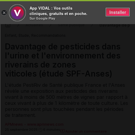
App VIDAL : Vos outils
Installer
×
cliniques, gratuits et en poche.
Sur Google Play
Davantage de pesti
Actualités
Santé publique
Enfant, Etude, Recommandations
Davantage de pesticides dans
l'urine et l'environnement des
riverains de zones
viticoles (étude SPF-Anses)
L'étude PestiRiv de Santé publique France et l'Anses
révèle une exposition aux pesticides des riverains
vivant à moins de 500 mètres de vignes par rapport à
ceux vivant à plus de 1 kilomètre de toute culture. Les
personnes sont plus touchées pendant les périodes
de traitement.
APMnews - www.apmnews.com
25 septembre 2025
6 minutes
Ajouter un commentaire