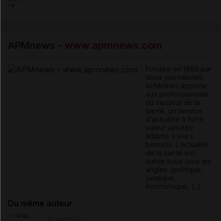
APMnews
- www.apmnews.com
Fondée en 1989 par
deux journalistes,
APMnews apporte
aux professionnels
du secteur de la
santé, un service
d’actualité à forte
valeur ajoutée
adapté à leurs
besoins. L’actualité
de la santé est
suivie sous tous les
angles (politique,
juridique,
économique, (...)
Du même auteur
05 août 2026