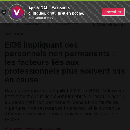
App VIDAL : Vos outils
Installer
×
cliniques, gratuits et en poche.
Sur Google Play
EIGS impliquant des
Actualités
Médicaments
Bon usage
EIGS impliquant des
personnels non permanents :
les facteurs liés aux
professionnels plus souvent mis
en cause
Dans un rapport du 24 juillet 2025, la HAS s’interroge
notamment sur le lien éventuel entre le recours accru
au personnel non permanent (dans un contexte de
« pénurie » de ressources humaines) et la survenue
d’événements indésirables graves associés aux soins
(EIGS).
APMnews - www.apmnews.com