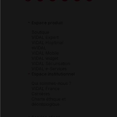
Espace produit
Boutique
VIDAL Expert
VIDAL Hoptimal
eVIDAL
VIDAL Mobile
VIDAL widget
VIDAL Sécurisation
VIDAL e-Services
Espace institutionnel
Qui sommes-nous ?
VIDAL France
Carrières
Charte éthique et
déontologique