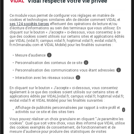
Vidal respecte votre vie privée
systématiquement de l'adéquation des connaissances
et compétences du personnel non permanent avec le
Ce module vous permet de configurer vos réglages en matière de
poste à pourvoir »
.
cookies et technologies similaires afin de décider comment VIDAL et
ses 124 sociétés tierces
effectuent des opérations de lecture et/ou
d’écriture d’informations au sein des terminaux que vous utilisez. En
Si les conditions de recours aux professionnels non
cliquant sur le bouton « J’accepte » ci-dessous, vous consentez à ce
que des cookies soient utilisés sur certains sites et applications édités
permanents, parfois dans l'urgence pour compléter
par VIDAL (vidal.fr, campus.vidal.fr, hoptimal.vidal.fr, evidal.vidal.fr,
fr.m3manabu.com et VIDAL Mobile) pour les finalités suivantes :
des plannings d'équipes difficiles à élaborer,
« ne
facilitent pas la recherche de cette adéquation […],
Mesure d’audience
i
certaines pratiques
peuvent toutefois y contribuer »
, a
Personnalisation des contenus de ce site
i
estimé la HAS.
« Il est important d'utiliser des
Personnalisation des communications vous étant adressées
i
descriptions de poste détaillées clarifiant les savoirs,
Interaction avec les réseaux sociaux
i
aptitudes et compétences nécessaires »
, a-t-elle par
En cliquant sur le bouton « J’accepte » ci-dessous, vous consentez
exemple mentionné.
également à ce que des cookies soient utilisés sur certains sites et
applications édités par VIDAL(vidal.fr, campus.vidal.fr, hoptimal.vidal.fr,
evidal.vidal.fr et VIDAL Mobile) pour les finalités suivantes :
Il est également recommandé de structurer
Affichage de publicités personnalisées par rapport à votre profil et
i
l'intégration du personnel non permanent.
activités sur ce site et des sites tiers
Vous pouvez réaliser un choix granulaire en cliquant "Je paramètre les
« Le processus d'intégration exige une implication
cookies". Quel que soit votre choix, vous êtes informé que VIDAL utilise
des cookies exemptés de consentement, de fonctionnement et de
institutionnelle avec une formalisation structurée »
,
mesure d'audience pour produire des statistiques de visites