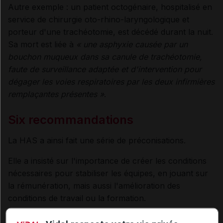
Autre exemple : un patient octogénaire, hospitalisé en
service de chirurgie oto-rhino-laryngologique et
porteur d'une trachéotomie, est décédé durant la nuit.
Sa mort est liée à
« une asphyxie causée par un
bouchon muqueux dans sa canule de trachéotomie,
faute de surveillance adaptée et d'intervention pour
dégager les voies respiratoires par les deux infirmières
remplaçantes présentes »
.
Six recommandations
La HAS a ainsi fait une série de préconisations.
Elle a insisté sur l'importance de créer les conditions
nécessaires pour stabiliser les équipes, en jouant sur
la rémunération, mais aussi l'amélioration des
conditions de travail ou la formation.
Les établissements doivent aussi
« s'assurer plus