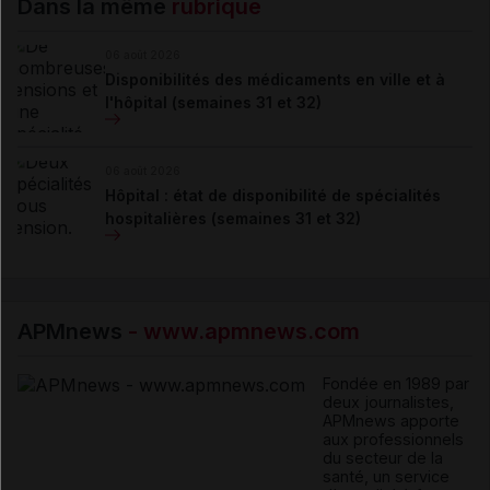
Dans la même
rubrique
06 août 2026
Disponibilités des médicaments en ville et à
l'hôpital (semaines 31 et 32)
06 août 2026
Hôpital : état de disponibilité de spécialités
hospitalières (semaines 31 et 32)
APMnews
- www.apmnews.com
Fondée en 1989 par
deux journalistes,
APMnews apporte
aux professionnels
du secteur de la
santé, un service