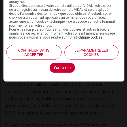
anonymes.
l'établissement d'accueil devant s'assurer que
Si vous êtes connecté à votre compte utilisateur VIDAL, votre choix
sera enregistré au niveau de votre compte VIDAL et sera appliqué
« chaque nouvel arrivant reçoive des informations
depuis l’ensemble des terminaux que vous utilisez. A défaut, votre
choix sera uniquement applicable au terminal que vous utilisez
complètes (procédures, protocoles, fiches réflexes
actuellement : un cookie « technique » sera déposé sur votre terminal
nécessaires à la mission, notices relatives à l'utilisation
pour mémoriser votre choix.
Pour en savoir plus sur l’utilisation des cookies et autres traceurs
des dispositifs médicaux, projet d'établissement) »
, a
similaires, ou retirer à tout moment votre consentement à leur usage,
nous vous invitons à vous rendre sur notre
Politique cookies
.
soutenu la HAS.
CONTINUER SANS
JE PARAMÈTRE LES
Il est aussi du rôle de l'établissement de veiller à
ACCEPTER
COOKIES
l'acquisition et au maintien des compétences
techniques et non techniques des professionnels de
J'ACCEPTE
santé, selon le rapport.
La HAS a par ailleurs invité les établissements à
optimiser la communication interprofessionnelle et
renforcer la traçabilité des soins, mais aussi, plus
globalement, à améliorer la qualité de l'analyse des
EIGS impliquant le personnel non permanent.
D'après une dépêche publiée dans APMnews le