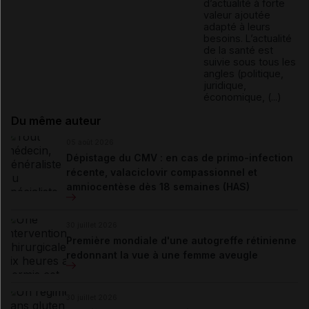
d’actualité à forte
valeur ajoutée
adapté à leurs
besoins. L’actualité
de la santé est
suivie sous tous les
angles (politique,
juridique,
économique, (...)
Du même auteur
05 août 2026
Dépistage du CMV : en cas de primo-infection
récente, valaciclovir compassionnel et
amniocentèse dès 18 semaines (HAS)
30 juillet 2026
Première mondiale d'une autogreffe rétinienne
redonnant la vue à une femme aveugle
30 juillet 2026