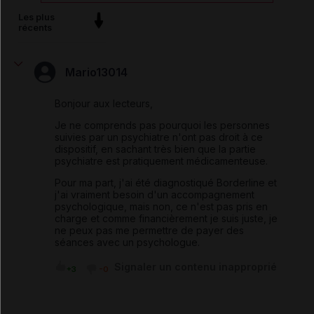
Les plus
récents
Mario13014
Bonjour aux lecteurs,
Je ne comprends pas pourquoi les personnes
suivies par un psychiatre n'ont pas droit à ce
dispositif, en sachant très bien que la partie
psychiatre est pratiquement médicamenteuse.
Pour ma part, j'ai été diagnostiqué Borderline et
j'ai vraiment besoin d'un accompagnement
psychologique, mais non, ce n'est pas pris en
charge et comme financièrement je suis juste, je
ne peux pas me permettre de payer des
séances avec un psychologue.
Signaler un contenu inapproprié
+3
-0