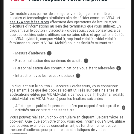
ultérieure des connaissances scientifiques peut le
rendre en tout ou partie caduc.
Consultez notre charte
Ce module vous permet de configurer vos réglages en matière de
éthique et déontologique
cookies et technologies similaires afin de décider comment VIDAL et
ses 124 sociétés tierces
effectuent des opérations de lecture et/ou
d’écriture d’informations au sein des terminaux que vous utilisez. En
cliquant sur le bouton « J’accepte » ci-dessous, vous consentez à ce
que des cookies soient utilisés sur certains sites et applications édités
par VIDAL (vidal.fr, campus.vidal.fr, hoptimal.vidal.fr, evidal.vidal.fr,
fr.m3manabu.com et VIDAL Mobile) pour les finalités suivantes :
Pour en savoir plus
Mesure d’audience
i
[1]
Décret n° 2025-424 du 13 mai 2025 relatif à la
Personnalisation des contenus de ce site
i
prise en charge des séances d'accompagnement
Personnalisation des communications vous étant adressées
i
(
Journal officiel
du
réalisées par un psychologue
Interaction avec les réseaux sociaux
i
15 mai 2025, texte 11)
En cliquant sur le bouton « J’accepte » ci-dessous, vous consentez
[2]
Arrêté du 13 mai 2025 modifiant l'arrêté du 8
également à ce que des cookies soient utilisés sur certains sites et
applications édités par VIDAL(vidal.fr, campus.vidal.fr, hoptimal.vidal.fr,
mars 2022 relatif aux tarifs, codes de facturation et
evidal.vidal.fr et VIDAL Mobile) pour les finalités suivantes :
critères d'inclusion du dispositif de prise en charge
Affichage de publicités personnalisées par rapport à votre profil et
i
de séances d'accompagnement psychologique
activités sur ce site et des sites tiers
(
Journal officiel
du 15 mai 2025, texte 15)
Vous pouvez réaliser un choix granulaire en cliquant "Je paramètre les
cookies". Quel que soit votre choix, vous êtes informé que VIDAL utilise
[3]
Mon soutien psy : augmentation du nombre de
des cookies exemptés de consentement, de fonctionnement et de
mesure d'audience pour produire des statistiques de visites
(service-public.fr, 15 mai
séances remboursées
anonymes.