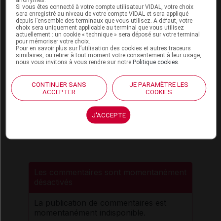
2025)
Si vous êtes connecté à votre compte utilisateur VIDAL, votre choix
sera enregistré au niveau de votre compte VIDAL et sera appliqué
depuis l’ensemble des terminaux que vous utilisez. A défaut, votre
[4]
Loi n° 2025-199 du 28 février 2025 de
choix sera uniquement applicable au terminal que vous utilisez
financement de la Sécurité sociale pour 2025
actuellement : un cookie « technique » sera déposé sur votre terminal
pour mémoriser votre choix.
(
Journal officiel
du 8 mars 2025,
(rectificatif)
Pour en savoir plus sur l’utilisation des cookies et autres traceurs
texte 1)
similaires, ou retirer à tout moment votre consentement à leur usage,
nous vous invitons à vous rendre sur notre
Politique cookies
.
CONTINUER SANS
JE PARAMÈTRE LES
ACCEPTER
COOKIES
Sources
J'ACCEPTE
JO (Journal officiel)
Les commentaires sont momentanément
désactivés
La publication de commentaires est
momentanément indisponible.