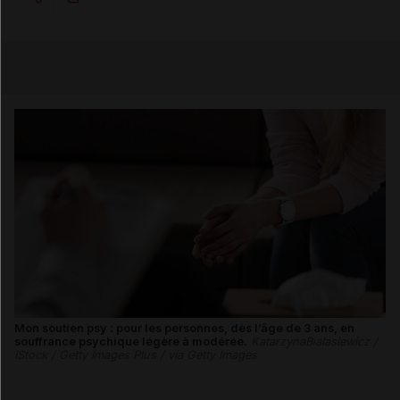
Copier l'url
Email
Mon soutien psy : pour les personnes, dès l’âge de 3 ans, en
souffrance psychique légère à modérée.
KatarzynaBialasiewicz /
iStock / Getty Images Plus / via Getty Images