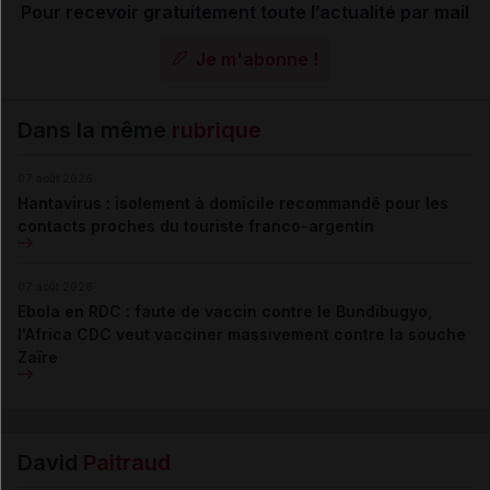
Pour recevoir gratuitement toute l’actualité par mail
Je m'abonne !
Dans la même
rubrique
07 août 2026
Hantavirus : isolement à domicile recommandé pour les
contacts proches du touriste franco-argentin
07 août 2026
Ebola en RDC : faute de vaccin contre le Bundibugyo,
l'Africa CDC veut vacciner massivement contre la souche
Zaïre
David
Paitraud