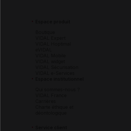
Espace produit
Boutique
VIDAL Expert
VIDAL Hoptimal
eVIDAL
VIDAL Mobile
VIDAL widget
VIDAL Sécurisation
VIDAL e-Services
Espace institutionnel
Qui sommes-nous ?
VIDAL France
Carrières
Charte éthique et
déontologique
Service client