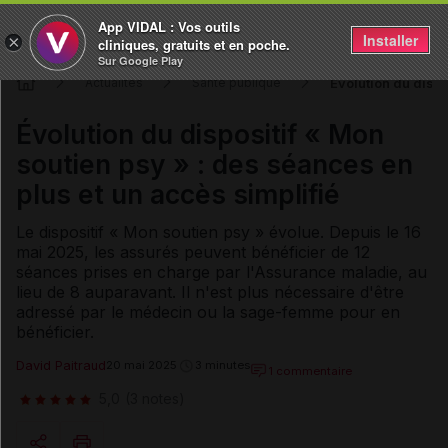
App VIDAL : Vos outils
Installer
×
cliniques, gratuits et en poche.
Sur Google Play
Évolution du dispo
Actualités
Santé publique
Évolution du dispositif « Mon
soutien psy » : des séances en
plus et un accès simplifié
Le dispositif « Mon soutien psy » évolue. Depuis le 16
mai 2025, les assurés peuvent bénéficier de 12
séances prises en charge par l'Assurance maladie, au
lieu de 8 auparavant. Il n'est plus nécessaire d'être
adressé par le médecin ou la sage-femme pour en
bénéficier.
David Paitraud
20 mai 2025
3 minutes
1 commentaire
5,0
(3 notes)