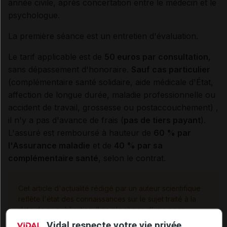
année civile, après concertation entre le médecin et le
psychologue.
La première séance est un entretien d'évaluation.
Le tarif applicable est de
50 euros par consultation
,
sans dépassement d'honoraire.
Sauf cas particulier
(complémentaire santé solidaire, aide médicale d'État,
affection de longue durée, maladie professionnelle ou
accident de travail, grossesse ou postaccouchement) ,
il n'y a pas d'avance de frais (
pas de tiers payant
).
L'assuré est remboursé à hauteur de
60 % par
l'Assurance maladie
et de
40 % par sa
complémentaire santé
, selon le contrat.
Cet article d'actualité rédigé par un auteur scientifique
reflète l'état des connaissances sur le sujet traité à la
date de sa publication. Il ne s'agit pas d'une page
encyclopédique régulièrement remise à jour. L'évolution
Vidal respecte votre vie privée