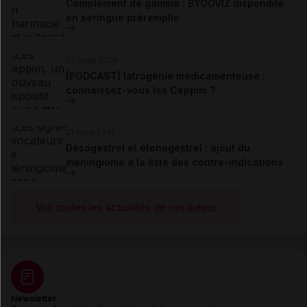
Complément de gamme : BYOOVIZ disponible
en seringue préremplie
22 juillet 2026
[PODCAST] Iatrogénie médicamenteuse :
connaissez-vous les Ceppim ?
21 juillet 2026
Désogestrel et étonogestrel : ajout du
méningiome à la liste des contre-indications
Voir toutes les actualités de cet auteur
Newsletter