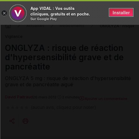
App VIDAL : Vos outils
Installer
×
cliniques, gratuits et en poche.
Sur Google Play
ONGLYZA : risque de
Actualités
Médicaments
Vigilance
ONGLYZA : risque de réaction
d'hypersensibilité grave et de
pancréatite
ONGLYZA 5 mg : risque de réaction d'hypersensibilité
grave et de pancréatite aiguë
David Paitraud
26 mars 2012
2 minutes
Ajouter un commentaire
(aucun avis, cliquez pour noter)
Copier l'url