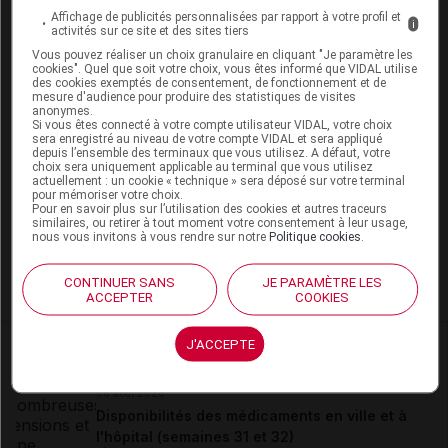
Laboratoire Bristol-Myers Squibb
Affichage de publicités personnalisées par rapport à votre profil et
i
activités sur ce site et des sites tiers
Vous pouvez réaliser un choix granulaire en cliquant "Je paramètre les
cookies". Quel que soit votre choix, vous êtes informé que VIDAL utilise
des cookies exemptés de consentement, de fonctionnement et de
mesure d'audience pour produire des statistiques de visites
Les commentaires sont momentanément
anonymes.
désactivés
Si vous êtes connecté à votre compte utilisateur VIDAL, votre choix
sera enregistré au niveau de votre compte VIDAL et sera appliqué
depuis l’ensemble des terminaux que vous utilisez. A défaut, votre
La publication de commentaires est
choix sera uniquement applicable au terminal que vous utilisez
momentanément indisponible.
actuellement : un cookie « technique » sera déposé sur votre terminal
pour mémoriser votre choix.
Pour en savoir plus sur l’utilisation des cookies et autres traceurs
similaires, ou retirer à tout moment votre consentement à leur usage,
nous vous invitons à vous rendre sur notre
Politique cookies
.
Pour recevoir gratuitement toute l’actualité par mail
Je m'abonne !
CONTINUER SANS
JE PARAMÈTRE LES
ACCEPTER
COOKIES
J'ACCEPTE
Dans la même
rubrique
06 août 2026
Disponibilités des médicaments en ville et à
l'hôpital (semaines 31 et 32)