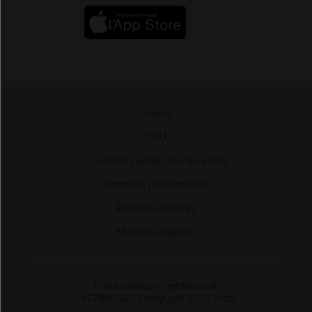
Presse
-
CGU
-
Conditions générales de vente
-
Données personnelles
-
Politique cookies
-
Mentions légales
Fréquentation certifiée par
l'ACPM/OJD
|
Copyright 2026 Vidal