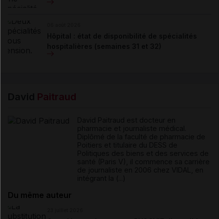
06 août 2026
Hôpital : état de disponibilité de spécialités
hospitalières (semaines 31 et 32)
David
Paitraud
David Paitraud est docteur en
pharmacie et journaliste médical.
Diplômé de la faculté de pharmacie de
Poitiers et titulaire du DESS de
Politiques des biens et des services de
santé (Paris V), il commence sa carrière
de journaliste en 2006 chez VIDAL, en
intégrant la (...)
Du même auteur
23 juillet 2026