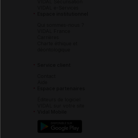
VIDAL Sécurisation
VIDAL e-Services
Espace institutionnel
Qui sommes-nous ?
VIDAL France
Carrières
Charte éthique et
déontologique
Service client
Contact
Aide
Espace partenaires
Éditeurs de logiciel
VIDAL sur votre site
Vidal Mobile