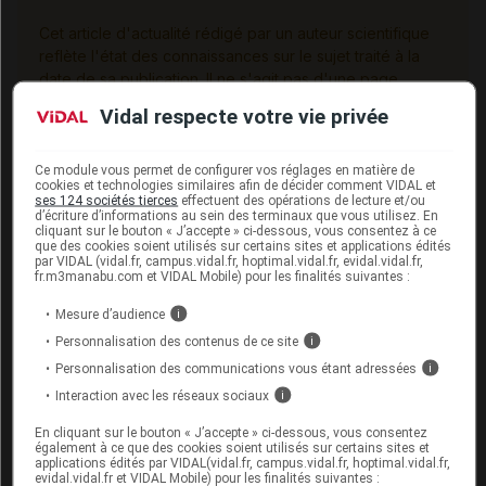
Cet article d'actualité rédigé par un auteur scientifique
reflète l'état des connaissances sur le sujet traité à la
date de sa publication. Il ne s'agit pas d'une page
encyclopédique régulièrement remise à jour. L'évolution
Vidal respecte votre vie privée
ultérieure des connaissances scientifiques peut le
rendre en tout ou partie caduc.
Consultez notre charte
éthique et déontologique
Ce module vous permet de configurer vos réglages en matière de
cookies et technologies similaires afin de décider comment VIDAL et
ses 124 sociétés tierces
effectuent des opérations de lecture et/ou
d’écriture d’informations au sein des terminaux que vous utilisez. En
cliquant sur le bouton « J’accepte » ci-dessous, vous consentez à ce
Inpex :
que des cookies soient utilisés sur certains sites et applications édités
par VIDAL (vidal.fr, campus.vidal.fr, hoptimal.vidal.fr, evidal.vidal.fr,
fr.m3manabu.com et VIDAL Mobile) pour les finalités suivantes :
Communiqué, ANSM (20 mars 2012)
Lettre aux professionnels de santé, sur le site de
Mesure d’audience
i
l'ANSM (20 mars 2012)
Personnalisation des contenus de ce site
i
Personnalisation des communications vous étant adressées
i
Interaction avec les réseaux sociaux
i
Sources
En cliquant sur le bouton « J’accepte » ci-dessous, vous consentez
également à ce que des cookies soient utilisés sur certains sites et
applications édités par VIDAL(vidal.fr, campus.vidal.fr, hoptimal.vidal.fr,
AFSSAPS
evidal.vidal.fr et VIDAL Mobile) pour les finalités suivantes :