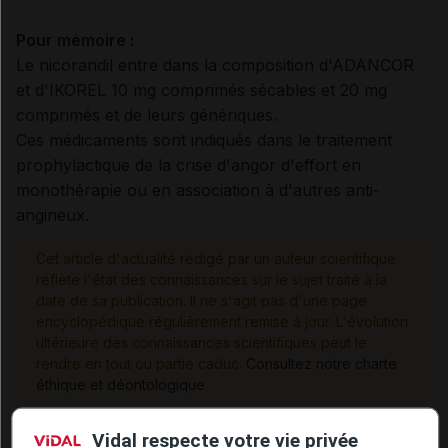
Pour mémoire :
Le nicorandil entre dans la composition d'ADANCOR
et d'IKOREL 10 mg comprimés sécables et 20 mg
comprimés et de leurs génériques.
Ces médicaments sont indiqués dans le traitement
prophylactique de la crise d'angor d'effort en
monothérapie ou en association à d'autres anti-
angineux.
Cet article d'actualité rédigé par un auteur scientifique
reflète l'état des connaissances sur le sujet traité à la
date de sa publication. Il ne s'agit pas d'une page
encyclopédique régulièrement remise à jour. L'évolution
ultérieure des connaissances scientifiques peut le
rendre en tout ou partie caduc.
Consultez notre charte
éthique et déontologique
Vidal respecte votre vie privée
Inpex :