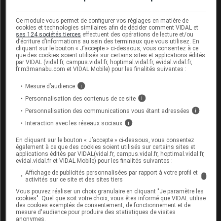
Lettre aux professionnels de santé, Afssaps (20 mars
Ce module vous permet de configurer vos réglages en matière de
cookies et technologies similaires afin de décider comment VIDAL et
2012)
ses 124 sociétés tierces
effectuent des opérations de lecture et/ou
d’écriture d’informations au sein des terminaux que vous utilisez. En
cliquant sur le bouton « J’accepte » ci-dessous, vous consentez à ce
que des cookies soient utilisés sur certains sites et applications édités
par VIDAL (vidal.fr, campus.vidal.fr, hoptimal.vidal.fr, evidal.vidal.fr,
Sources
fr.m3manabu.com et VIDAL Mobile) pour les finalités suivantes :
Mesure d’audience
i
ANSM (Agence nationale de sécurité du
Personnalisation des contenus de ce site
i
médicament et des produits de santé)
Personnalisation des communications vous étant adressées
i
AFSSAPS
Interaction avec les réseaux sociaux
i
En cliquant sur le bouton « J’accepte » ci-dessous, vous consentez
également à ce que des cookies soient utilisés sur certains sites et
applications édités par VIDAL(vidal.fr, campus.vidal.fr, hoptimal.vidal.fr,
Les commentaires sont momentanément
evidal.vidal.fr et VIDAL Mobile) pour les finalités suivantes :
désactivés
Affichage de publicités personnalisées par rapport à votre profil et
i
activités sur ce site et des sites tiers
La publication de commentaires est
Vous pouvez réaliser un choix granulaire en cliquant "Je paramètre les
momentanément indisponible.
cookies". Quel que soit votre choix, vous êtes informé que VIDAL utilise
des cookies exemptés de consentement, de fonctionnement et de
mesure d'audience pour produire des statistiques de visites
anonymes.