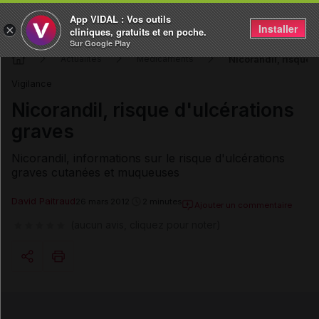
App VIDAL : Vos outils
Installer
×
cliniques, gratuits et en poche.
Sur Google Play
Nicorandil, risque 
Actualités
Médicaments
Vigilance
Nicorandil, risque d'ulcérations
graves
Nicorandil, informations sur le risque d'ulcérations
graves cutanées et muqueuses
David Paitraud
26 mars 2012
2 minutes
Ajouter un commentaire
(aucun avis, cliquez pour noter)
Copier l'url