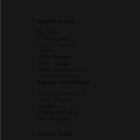
Espace produit
Boutique
VIDAL Expert
VIDAL Hoptimal
eVIDAL
VIDAL Mobile
VIDAL widget
VIDAL Sécurisation
VIDAL e-Services
Espace institutionnel
Qui sommes-nous ?
VIDAL France
Carrières
Charte éthique et
déontologique
Service client