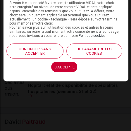
Pour recevoir gratuitement toute l’actualité par mail
Si vous êtes connecté à votre compte utilisateur VIDAL, votre choix
sera enregistré au niveau de votre compte VIDAL et sera appliqué
depuis l’ensemble des terminaux que vous utilisez. A défaut, votre
Je m'abonne !
choix sera uniquement applicable au terminal que vous utilisez
actuellement : un cookie « technique » sera déposé sur votre terminal
pour mémoriser votre choix.
Pour en savoir plus sur l’utilisation des cookies et autres traceurs
similaires, ou retirer à tout moment votre consentement à leur usage,
Dans la même
rubrique
nous vous invitons à vous rendre sur notre
Politique cookies
.
06 août 2026
CONTINUER SANS
JE PARAMÈTRE LES
ACCEPTER
COOKIES
Disponibilités des médicaments en ville et à
l'hôpital (semaines 31 et 32)
J'ACCEPTE
06 août 2026
Hôpital : état de disponibilité de spécialités
hospitalières (semaines 31 et 32)
David
Paitraud