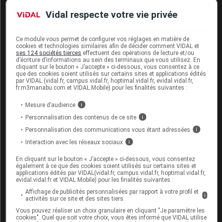
peau et des tissus mous (IBAPTM) uniquement
Vidal respecte votre vie privée
chez les patients adultes ayant des infections d'un
certain degré de gravité, pour les lesquelles une
Ce module vous permet de configurer vos réglages en matière de
étiologie staphylococcique est prouvée ou
cookies et technologies similaires afin de décider comment VIDAL et
ses 124 sociétés tierces
effectuent des opérations de lecture et/ou
suspectée (infections suppuratives) et que la
d’écriture d’informations au sein des terminaux que vous utilisez. En
résistance à la méticilline est prouvée ou fortement
cliquant sur le bouton « J’accepte » ci-dessous, vous consentez à ce
que des cookies soient utilisés sur certains sites et applications édités
suspectée, et aux posologies de l'autorisation de
par VIDAL (vidal.fr, campus.vidal.fr, hoptimal.vidal.fr, evidal.vidal.fr,
fr.m3manabu.com et VIDAL Mobile) pour les finalités suivantes :
mise sur le marché (AMM).
Mesure d’audience
i
Personnalisation des contenus de ce site
i
Personnalisation des communications vous étant adressées
i
Interaction avec les réseaux sociaux
i
Cet article d'actualité rédigé par un auteur scientifique
reflète l'état des connaissances sur le sujet traité à la
En cliquant sur le bouton « J’accepte » ci-dessous, vous consentez
également à ce que des cookies soient utilisés sur certains sites et
date de sa publication. Il ne s'agit pas d'une page
applications édités par VIDAL(vidal.fr, campus.vidal.fr, hoptimal.vidal.fr,
encyclopédique régulièrement remise à jour. L'évolution
evidal.vidal.fr et VIDAL Mobile) pour les finalités suivantes :
ultérieure des connaissances scientifiques peut le
Affichage de publicités personnalisées par rapport à votre profil et
i
activités sur ce site et des sites tiers
rendre en tout ou partie caduc.
Consultez notre charte
éthique et déontologique
Vous pouvez réaliser un choix granulaire en cliquant "Je paramètre les
cookies". Quel que soit votre choix, vous êtes informé que VIDAL utilise