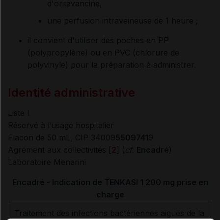
d'oritavancine,
une perfusion intraveineuse de 1 heure ;
il convient d'utiliser des poches en PP
(polypropylène) ou en PVC (chlorure de
polyvinyle) pour la préparation à administrer.
Identité administrative
Liste I
Réservé à l’usage hospitalier
Flacon de 50 mL, CIP 34009
5509741
9
Agrément aux collectivités [
2
] (
cf
.
Encadré
)
Laboratoire Menarini
Encadré - Indication de TENKASI 1 200 mg prise en
charge
Traitement des infections bactériennes aiguës de la