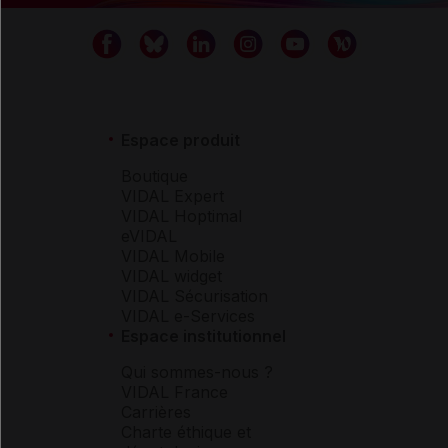
Espace produit
Boutique
VIDAL Expert
VIDAL Hoptimal
eVIDAL
VIDAL Mobile
VIDAL widget
VIDAL Sécurisation
VIDAL e-Services
Espace institutionnel
Qui sommes-nous ?
VIDAL France
Carrières
Charte éthique et