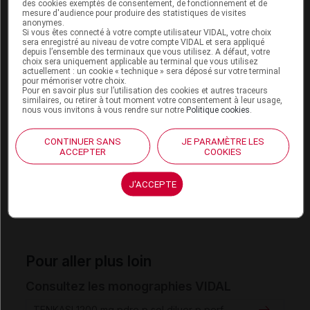
des cookies exemptés de consentement, de fonctionnement et de
mesure d'audience pour produire des statistiques de visites
anonymes.
Si vous êtes connecté à votre compte utilisateur VIDAL, votre choix
sera enregistré au niveau de votre compte VIDAL et sera appliqué
depuis l’ensemble des terminaux que vous utilisez. A défaut, votre
Pour en savoir plus
choix sera uniquement applicable au terminal que vous utilisez
actuellement : un cookie « technique » sera déposé sur votre terminal
pour mémoriser votre choix.
[1]
Avis de la Commission de la transparence –
Pour en savoir plus sur l’utilisation des cookies et autres traceurs
similaires, ou retirer à tout moment votre consentement à leur usage,
(HAS, 28 août 2024)
TENKASI 1 200 mg
nous vous invitons à vous rendre sur notre
Politique cookies
.
[2]
Arrêté du 17 septembre 2024 modifiant la liste
CONTINUER SANS
JE PARAMÈTRE LES
des spécialités pharmaceutiques agréées à l'usage
ACCEPTER
COOKIES
des collectivités et divers services publics –
(
Journal officiel
du 19
TENKASI 1 200 mg
J'ACCEPTE
septembre 2024 - texte 14)
Pour aller plus loin
Consultez les monographies VIDAL
TENKASI 1200 mg pdre p sol diluer p perf