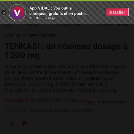
App VIDAL : Vos outils
Installer
×
cliniques, gratuits et en poche.
Sur Google Play
TENKASI : un nouv
Actualités
Médicaments
Dosage, Nouvelle spécialité
TENKASI : un nouveau dosage à
1 200 mg
Dans le traitement des infections bactériennes aiguës
de la peau et des tissus mous, un nouveau dosage
de TENKASI poudre pour solution à diluer pour
perfusion à 1 200 mg d'oritavancine est mis à
disposition, en complément de TENKASI 400 mg.
David Paitraud
03 octobre 2024
3 minutes
Ajouter un commentaire
(aucun avis, cliquez pour noter)