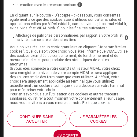
Consultez les monographies VIDAL
Interaction avec les réseaux sociaux
i
CYCLODYNON cp pellic
En cliquant sur le bouton « J’accepte » ci-dessous, vous consentez
également à ce que des cookies soient utilisés sur certains sites et
applications édités par VIDAL(vidal.fr, campus.vidal.fr, hoptimal.vidal.fr,
evidal.vidal.fr et VIDAL Mobile) pour les finalités suivantes :
Affichage de publicités personnalisées par rapport à votre profil et
i
activités sur ce site et des sites tiers
Sources
Vous pouvez réaliser un choix granulaire en cliquant "Je paramètre les
cookies". Quel que soit votre choix, vous êtes informé que VIDAL utilise
des cookies exemptés de consentement, de fonctionnement et de
ANSM (Agence nationale de sécurité du
mesure d'audience pour produire des statistiques de visites
anonymes.
médicament et des produits de santé)
Si vous êtes connecté à votre compte utilisateur VIDAL, votre choix
sera enregistré au niveau de votre compte VIDAL et sera appliqué
depuis l’ensemble des terminaux que vous utilisez. A défaut, votre
choix sera uniquement applicable au terminal que vous utilisez
actuellement : un cookie « technique » sera déposé sur votre terminal
pour mémoriser votre choix.
Les commentaires sont momentanément
Pour en savoir plus sur l’utilisation des cookies et autres traceurs
désactivés
similaires, ou retirer à tout moment votre consentement à leur usage,
nous vous invitons à vous rendre sur notre
Politique cookies
.
La publication de commentaires est
momentanément indisponible.
CONTINUER SANS
JE PARAMÈTRE LES
ACCEPTER
COOKIES
Pour recevoir gratuitement toute l’actualité par mail
J'ACCEPTE