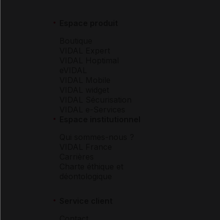
Espace produit
Boutique
VIDAL Expert
VIDAL Hoptimal
eVIDAL
VIDAL Mobile
VIDAL widget
VIDAL Sécurisation
VIDAL e-Services
Espace institutionnel
Qui sommes-nous ?
VIDAL France
Carrières
Charte éthique et
déontologique
Service client
Contact