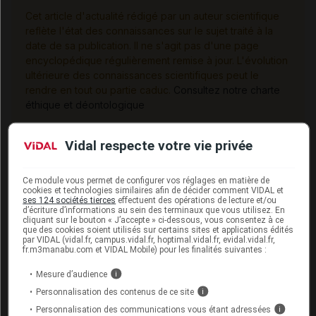
Cet article d'actualité rédigé par un auteur scientifique
reflète l'état des connaissances sur le sujet traité à la
date de sa publication. Il ne s'agit pas d'une page
encyclopédique régulièrement remise à jour. L'évolution
ultérieure des connaissances scientifiques peut le
rendre en tout ou partie caduc.
Consultez notre charte
éthique et déontologique
Vidal respecte votre vie privée
Pour en savoir plus
Ce module vous permet de configurer vos réglages en matière de
cookies et technologies similaires afin de décider comment VIDAL et
ses 124 sociétés tierces
effectuent des opérations de lecture et/ou
d’écriture d’informations au sein des terminaux que vous utilisez. En
Base de données publique des médicaments -
cliquant sur le bouton « J’accepte » ci-dessous, vous consentez à ce
(ANSM, 27 novembre 2023)
CYCLODYNON
que des cookies soient utilisés sur certains sites et applications édités
par VIDAL (vidal.fr, campus.vidal.fr, hoptimal.vidal.fr, evidal.vidal.fr,
fr.m3manabu.com et VIDAL Mobile) pour les finalités suivantes :
Mesure d’audience
i
Personnalisation des contenus de ce site
i
Pour aller plus loin
Personnalisation des communications vous étant adressées
i