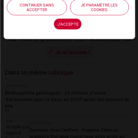
désactivés
CONTINUER SANS
JE PARAMÈTRE LES
ACCEPTER
COOKIES
La publication de commentaires est
momentanément indisponible.
J'ACCEPTE
Pour recevoir gratuitement toute l’actualité par mail
Je m'abonne !
Dans la même
rubrique
29 juillet 2026
Médicaments génériques : 24 millions d'euros
d'économies pour la Sécu en 2027 après des baisses de
prix
23 juillet 2026
Dyslexie chez l'enfant : Poppins Clinical,
première thérapie numérique avec prise en