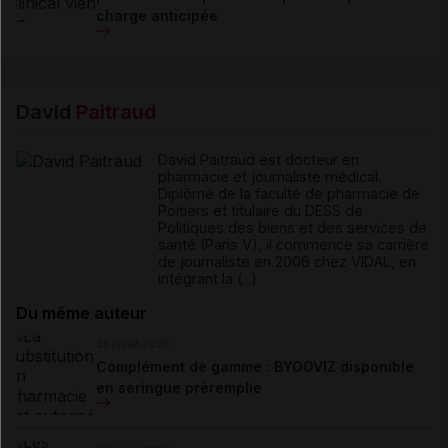
charge anticipée
David
Paitraud
David Paitraud est docteur en
pharmacie et journaliste médical.
Diplômé de la faculté de pharmacie de
Poitiers et titulaire du DESS de
Politiques des biens et des services de
santé (Paris V), il commence sa carrière
de journaliste en 2006 chez VIDAL, en
intégrant la (...)
Du même auteur
23 juillet 2026
Complément de gamme : BYOOVIZ disponible
en seringue préremplie