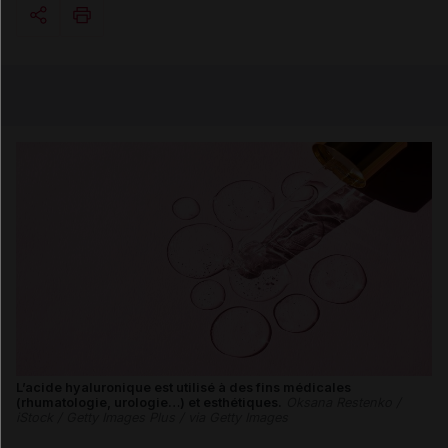
Copier l'url
Email
L’acide hyaluronique est utilisé à des fins médicales
(rhumatologie, urologie…) et esthétiques.
Oksana Restenko /
iStock / Getty Images Plus / via Getty Images