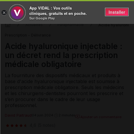
App VIDAL : Vos outils
Installer
×
cliniques, gratuits et en poche.
Sur Google Play
Acide hyaluronique
Actualités
Parapharmacie
Prescription - Délivrance
Acide hyaluronique injectable :
un décret rend la prescription
médicale obligatoire
La fourniture des dispositifs médicaux et produits à
base d'acide hyaluronique injectable est soumise à
prescription médicale obligatoire. Seuls les médecins
et les chirurgiens-dentistes pourront les prescrire et
s’en procurer dans le cadre de leur usage
professionnel.
David Paitraud
04 juin 2024
2 minutes
Ajouter un commentaire
4,6
(5 notes)