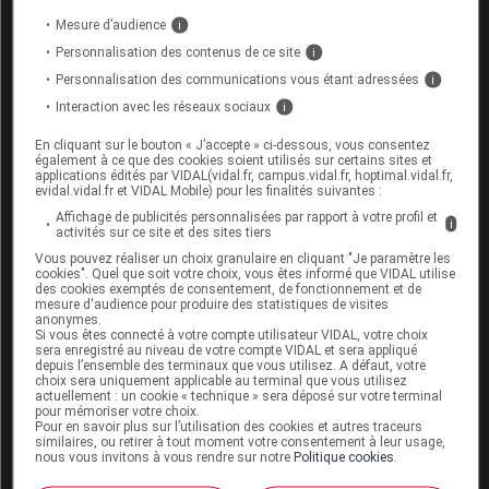
(
Journal
hyaluronique sous forme injectable
Mesure d’audience
i
officiel
du 31 mai 2024, texte 13)
Personnalisation des contenus de ce site
i
[2]
Acide hyaluronique : les autorités sanitaires
Personnalisation des communications vous étant adressées
i
renforcent la réglementation en rendant la
Interaction avec les réseaux sociaux
i
(Ministère du
prescription médicale obligatoire
travail, de la santé et des solidarités, 31 mai
En cliquant sur le bouton « J’accepte » ci-dessous, vous consentez
2024)
également à ce que des cookies soient utilisés sur certains sites et
applications édités par VIDAL(vidal.fr, campus.vidal.fr, hoptimal.vidal.fr,
evidal.vidal.fr et VIDAL Mobile) pour les finalités suivantes :
Affichage de publicités personnalisées par rapport à votre profil et
i
activités sur ce site et des sites tiers
Vous pouvez réaliser un choix granulaire en cliquant "Je paramètre les
Sources
cookies". Quel que soit votre choix, vous êtes informé que VIDAL utilise
des cookies exemptés de consentement, de fonctionnement et de
mesure d'audience pour produire des statistiques de visites
anonymes.
JO (Journal officiel)
Si vous êtes connecté à votre compte utilisateur VIDAL, votre choix
sera enregistré au niveau de votre compte VIDAL et sera appliqué
Ministère du Travail, de la Santé, des Solidarités
depuis l’ensemble des terminaux que vous utilisez. A défaut, votre
et des Familles
choix sera uniquement applicable au terminal que vous utilisez
actuellement : un cookie « technique » sera déposé sur votre terminal
pour mémoriser votre choix.
Pour en savoir plus sur l’utilisation des cookies et autres traceurs
similaires, ou retirer à tout moment votre consentement à leur usage,
nous vous invitons à vous rendre sur notre
Politique cookies
.
Les commentaires sont momentanément