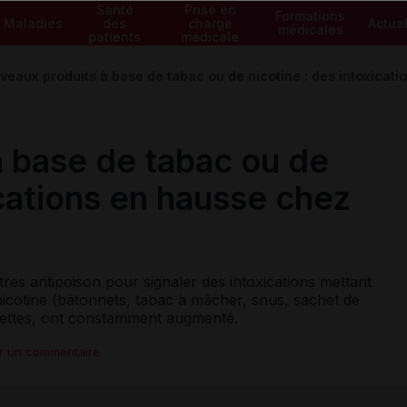
Santé
Prise en
Formations
Maladies
des
charge
Actual
médicales
patients
médicale
veaux produits à base de tabac ou de nicotine : des intoxicat
 base de tabac ou de
ications en hausse chez
res antipoison pour signaler des intoxications mettant
icotine (bâtonnets, tabac à mâcher, snus, sachet de
garettes, ont constamment augmenté.
er un commentaire