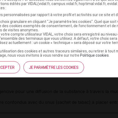
tions édités par VIDAL(vidal.fr, campus.vidal.fr, hoptimal.vidal.fr, evidal.
er
e 1
janvier 2017 et le 31 décembre 2022 par les centres a
tes :
s personnalisées par rapport à votre profil et activités sur ce site et d
r ces produits dont certains comme les nicotine pouches so
choix granulaire en cliquant "Je paramètre les cookies". Quel que soit 
utilisation ancienne, voire interdites (tabac à mâcher et sn
ise des cookies exemptés de consentement, de fonctionnement et de 
es de visites anonymes.
 votre compte utilisateur VIDAL, votre choix sera enregistré au nivea
mène des nicotine pouches ou nicopods (sachet de nicot
l’ensemble des terminaux que vous utilisez. A défaut, votre choix ser
ilisez actuellement : un cookie « technique » sera déposé sur votre te
ché, les
nicotine pouches ou nicopods (sachets de nicotine
’utilisation des cookies et autres traceurs similaires, ou retirer à tou
ge, nous vous invitons à vous rendre sur notre
Politique cookies
.
dis qu'à ce jour aucune règlementation spécifique n'encadre 
CCEPTER
JE PARAMÈTRE LES COOKIES
; ils contiennent des fibres de polymères imprégnées de ni
 la gencive pour une diffusion de la substance à travers la m
tre confondus avec du snus (sachet de tabac) à placer entre