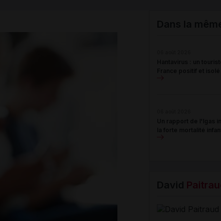
Email
Dans la mêm
06 août 2026
Hantavirus : un tourist
France positif et iso
06 août 2026
Un rapport de l'Igas 
la forte mortalité infa
David
Paitrau