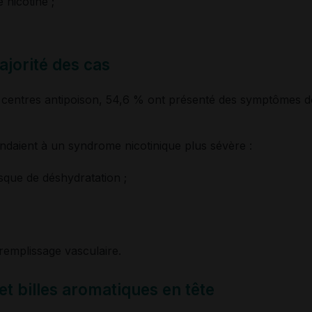
e nicotine ;
jorité des cas
 centres antipoison, 54,6 % ont présenté des symptômes do
daient à un syndrome nicotinique plus sévère :
que de déshydratation ;
remplissage vasculaire.
et billes aromatiques en tête