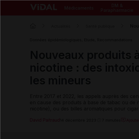
DM &
Médicaments
Parapharmacie
Nou
Actualités
Santé publique
Données épidémiologiques, Etude, Recommandations
Nouveaux produits à
nicotine : des intox
les mineurs
Entre 2017 et 2022, les appels auprès des cent
en cause des produits à base de tabac ou de n
nicotine), ou des billes aromatiques pour ci
David Paitraud
Ajout
14 décembre 2023
7 minutes