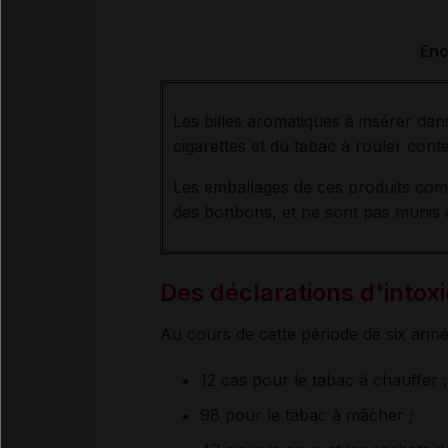
Enc
Les billes aromatiques à insérer dans
cigarettes et du tabac à rouler con
Les emballages de ces produits comp
des bonbons, et ne sont pas munis 
Des déclarations d'intox
Au cours de cette période de six anné
12 cas pour le tabac à chauffer 
98 pour le tabac à mâcher ;