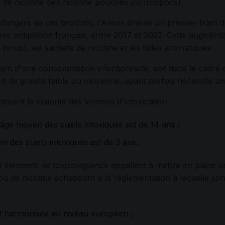
s de nicotine (les nicotine pouches ou nicopods).
angers de ces produits, l'Anses dresse un premier bilan 
ntres antipoison français, entre 2017 et 2022. Cette augment
snus), les sachets de nicotine et les billes aromatiques.
casion d'une consommation intentionnelle, soit dans le cadre
nt de gravité faible ou moyenne, ayant parfois nécessité un
ituent la majorité des victimes d'intoxication :
l'âge moyen des sujets intoxiqués est de 14 ans ;
en des sujets intoxiqués est de 3 ans.
s éléments de toxicovigilance appellent à mettre en place 
ou de nicotine échappant à la réglementation à laquelle son
et harmonisée au niveau européen ;