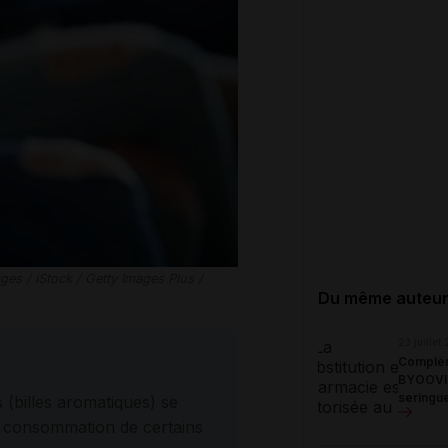
s / iStock / Getty Images Plus /
Du même auteu
23 juillet
Complé
BYOOVIZ
seringu
 (billes aromatiques) se
a consommation de certains