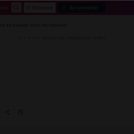
ités
S'inscrire
Se connecter
Rechercher
ions en hausse chez les mineurs
(aucun avis, cliquez pour noter)
Copier l'url