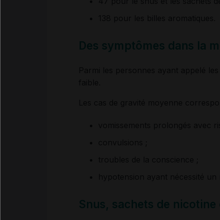
47 pour le snus et les sachets d
138 pour les billes aromatiques.
Des symptômes dans la ma
Parmi les personnes ayant appelé les
faible.
Les cas de gravité moyenne correspon
vomissements prolongés avec ris
convulsions ;
troubles de la conscience ;
hypotension ayant nécessité un 
Snus, sachets de nicotine 