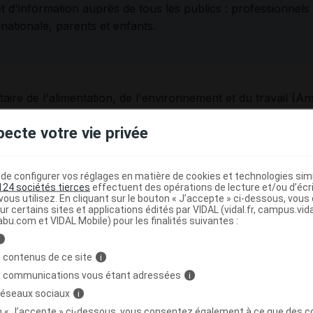
 et d'information auprès de tous les publics : professionnel
nationale, parents et enfants.
aire de l'alimentation, de l'environnement et du travail (A
es intoxications associées à cinq types de produits du taba
pecte votre vie privée
 de
bâtonnets
: ils sont utilisés dans un dispositif de chau
e configurer vos réglages en matière de cookies et technologies simil
124 sociétés tierces
effectuent des opérations de lecture et/ou d’écr
;
ous utilisez. En cliquant sur le bouton « J’accepte » ci-dessous, vou
ur certains sites et applications édités par VIDAL (vidal.fr, campus.vidal.
er entre la lèvre et la gencive. Ce produit de tabac à usage 
abu.com et VIDAL Mobile) pour les finalités suivantes :
40/UE
, excepté en Suède. Cependant, il est possible d'en tr
i
abac
appelés
nicotine pouches
ou
nicopods
, à placer entre
 contenus de ce site
i
s communications vous étant adressées
i
 réseaux sociaux
i
its de tabac, à insérer dans le filtre des cigarettes (
cf
.
En
on « J’accepte » ci-dessous, vous consentez également à ce que des co