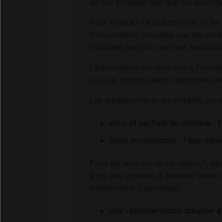
de ces produits tels que les sachet
Pour évaluer ce phénomène et les d
d'intoxication recueillis par les ce
marquée pour les sachets de tabac (
L'intoxication survient soit à l'oc
Les cas d'intoxication rapportés so
Les adolescents et les enfants const
snus et sachets de nicotine : 
billes aromatiques : l'âge moy
Pour les auteurs de ce rapport, ce
à-vis des produits à base de tabac 
traditionnels (cigarettes) :
une réglementation adaptée 