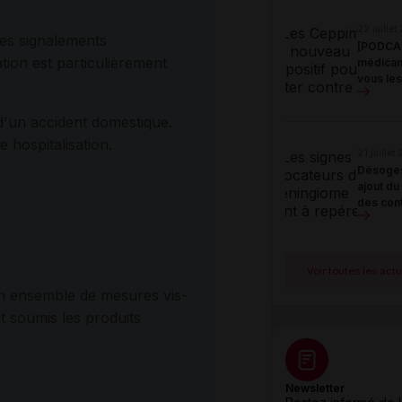
22 juillet
des signalements
[PODCAS
ation est particulièrement
médicam
vous le
 d'un accident domestique.
e hospitalisation.
21 juillet
Désogest
ajout du
des cont
Voir toutes les act
un ensemble de mesures vis-
t soumis les produits
Newsletter