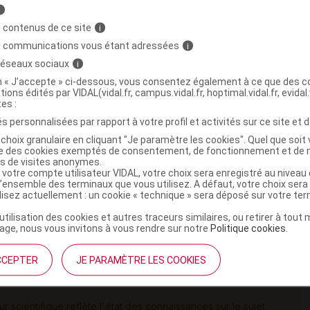
i
uation européenne :
 contenus de ce site
i
s communications vous étant adressées
i
nnels de santé de surveiller la survenue d'une
e chez les patients traités par SPRYCEL, et de notifier
 réseaux sociaux
i
le grave conformément aux exigences européennes et
on « J’accepte » ci-dessous, vous consentez également à ce que des co
tions édités par VIDAL(vidal.fr, campus.vidal.fr, hoptimal.vidal.fr, evidal.
tes :
s personnalisées par rapport à votre profil et activités sur ce site et d
r, modifier ou limiter l'utilisation du dasatinib chez les
l'indication autorisée dans l'Union européenne.
choix granulaire en cliquant "Je paramètre les cookies". Quel que soit 
ise des cookies exemptés de consentement, de fonctionnement et de 
es de visites anonymes.
 votre compte utilisateur VIDAL, votre choix sera enregistré au nivea
l’ensemble des terminaux que vous utilisez. A défaut, votre choix ser
ns le traitement de la leucémie myéloïde chronique (LMC)
ilisez actuellement : un cookie « technique » sera déposé sur votre te
tique, en cas de résistance ou intolérance à un
’utilisation des cookies et autres traceurs similaires, ou retirer à tou
ib mésilate. SPRYCEL est également indiqué chez l'adulte
ge, nous vous invitons à vous rendre sur notre
Politique cookies
.
guë lymphoblastique (LAL) à chromosome Philadelphie
e lymphoïde en cas de résistance ou intolérance à un
CCEPTER
JE PARAMÈTRE LES COOKIES
ur scientifique reflète l'état des connaissances sur le sujet