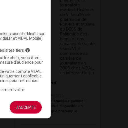
journaliste
médical. Diplômé
de la faculté de
pharmacie de
Poitiers et titulaire
du DESS de
okies soient utilisés sur
Politiques des
vidal.fr et VIDAL Mobile)
biens et des
services de santé
(Paris V), il
es sites tiers
i
commence sa
votre choix, vous êtes
carrière de
mesure d'audience pour
journaliste en
2006 chez VIDAL,
u de votre compte VIDAL
en intégrant la (...)
a uniquement applicable
rminal pour mémoriser
Du même auteur
t moment votre
23 juillet 2026
Complément de gamme :
BYOOVIZ disponible en
J'ACCEPTE
seringue préremplie