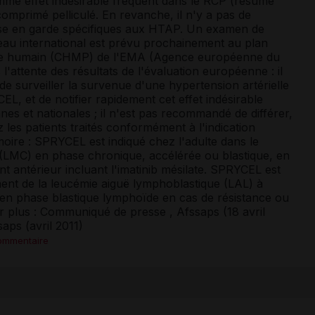
me effet indésirable fréquent dans le RCP (résumé
omprimé pelliculé. En revanche, il n'y a pas de
ise en garde spécifiques aux HTAP. Un examen de
veau international est prévu prochainement au plan
ge humain (CHMP) de l'EMA (Agence européenne du
'attente des résultats de l'évaluation européenne : il
 surveiller la survenue d'une hypertension artérielle
L, et de notifier rapidement cet effet indésirable
 et nationales ; il n'est pas recommandé de différer,
ez les patients traités conformément à l'indication
ire : SPRYCEL est indiqué chez l'adulte dans le
 (LMC) en phase chronique, accélérée ou blastique, en
nt antérieur incluant l'imatinib mésilate. SPRYCEL est
ment de la leucémie aiguë lymphoblastique (LAL) à
en phase blastique lymphoïde en cas de résistance ou
ir plus : Communiqué de presse , Afssaps (18 avril
aps (avril 2011)
commentaire