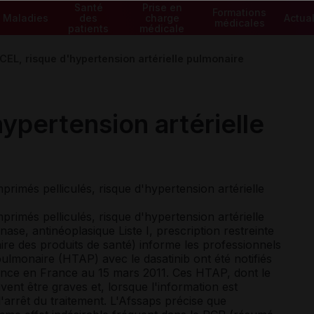
Santé
Prise en
Formations
Maladies
des
charge
Actual
médicales
patients
médicale
EL, risque d'hypertension artérielle pulmonaire
ypertension artérielle
més pelliculés, risque d'hypertension artérielle
més pelliculés, risque d'hypertension artérielle
nase, antinéoplasique Liste I, prescription restreinte
ire des produits de santé) informe les professionnels
pulmonaire (HTAP) avec le dasatinib ont été notifiés
ance en France au 15 mars 2011. Ces HTAP, dont le
vent être graves et, lorsque l'information est
 l'arrêt du traitement. L'Afssaps précise que