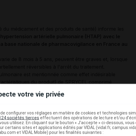
 du médicament et des produits de santé) informe les
'hypertension artérielle pulmonaire (HTAP) avec le
e la base nationale de pharmacovigilance en France au
arie de 8 mois à 5 ans, peuvent être graves et, lorsque
rtiellement réversibles à l'arrêt du traitement.
ulmonaire est mentionnée comme effet indésirable
ractéristiques du produit) de SPRYCEL comprimé
pecte votre vie privée
ion d'ajustement posologique ni de mise en garde
ons recueillies au niveau international est prévu
e configurer vos réglages en matière de cookies et technologies simil
124 sociétés tierces
effectuent des opérations de lecture et/ou d’écr
ous utilisez. En cliquant sur le bouton « J’accepte » ci-dessous, vou
 humain (CHMP) de l'EMA (Agence européenne du
ur certains sites et applications édités par VIDAL (vidal.fr, campus.vidal.
abu.com et VIDAL Mobile) pour les finalités suivantes :
11.