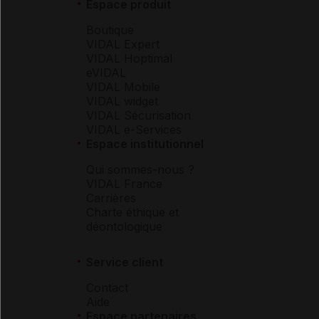
Espace produit
Boutique
VIDAL Expert
VIDAL Hoptimal
eVIDAL
VIDAL Mobile
VIDAL widget
VIDAL Sécurisation
VIDAL e-Services
Espace institutionnel
Qui sommes-nous ?
VIDAL France
Carrières
Charte éthique et
déontologique
Service client
Contact
Aide
Espace partenaires