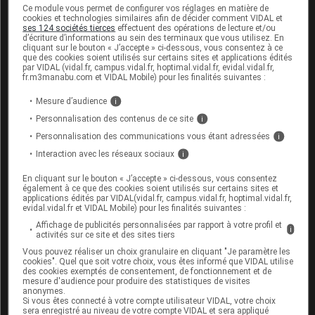
Ce module vous permet de configurer vos réglages en matière de
cookies et technologies similaires afin de décider comment VIDAL et
ses 124 sociétés tierces
effectuent des opérations de lecture et/ou
d’écriture d’informations au sein des terminaux que vous utilisez. En
cliquant sur le bouton « J’accepte » ci-dessous, vous consentez à ce
Sources
que des cookies soient utilisés sur certains sites et applications édités
par VIDAL (vidal.fr, campus.vidal.fr, hoptimal.vidal.fr, evidal.vidal.fr,
fr.m3manabu.com et VIDAL Mobile) pour les finalités suivantes :
ANSM (Agence nationale de sécurité du
médicament et des produits de santé)
Mesure d’audience
i
Personnalisation des contenus de ce site
i
AFSSAPS
Personnalisation des communications vous étant adressées
i
Interaction avec les réseaux sociaux
i
En cliquant sur le bouton « J’accepte » ci-dessous, vous consentez
Les commentaires sont momentanément
également à ce que des cookies soient utilisés sur certains sites et
désactivés
applications édités par VIDAL(vidal.fr, campus.vidal.fr, hoptimal.vidal.fr,
evidal.vidal.fr et VIDAL Mobile) pour les finalités suivantes :
La publication de commentaires est
Affichage de publicités personnalisées par rapport à votre profil et
i
activités sur ce site et des sites tiers
momentanément indisponible.
Vous pouvez réaliser un choix granulaire en cliquant "Je paramètre les
cookies". Quel que soit votre choix, vous êtes informé que VIDAL utilise
des cookies exemptés de consentement, de fonctionnement et de
Pour recevoir gratuitement toute l’actualité par mail
mesure d'audience pour produire des statistiques de visites
anonymes.
Si vous êtes connecté à votre compte utilisateur VIDAL, votre choix
Je m'abonne !
sera enregistré au niveau de votre compte VIDAL et sera appliqué