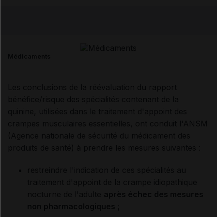
Copier l'url
Email
Médicaments
Les conclusions de la réévaluation du rapport
bénéfice/risque des spécialités contenant de la
quinine, utilisées dans le traitement d'appoint des
crampes musculaires essentielles, ont conduit l'ANSM
(Agence nationale de sécurité du médicament des
produits de santé) à prendre les mesures suivantes :
restreindre l'indication de ces spécialités au
traitement d'appoint de la crampe idiopathique
nocturne de l'adulte
après échec des mesures
non pharmacologiques
;