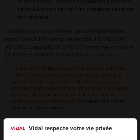
anaphylactique, oedème de Quincke) survenant
particulièrement pendant les premières semaines
de traitement.
Les médicaments concernés par cette information
sont HEXAQUINE comprimé enrobé, HEXAQUINE
ADULTES suppositoire, OKIMUS comprimé enrobé et
QUININE VITAMINE C GRAND comprimé enrobé.
Cet article d'actualité rédigé par un auteur scientifique
reflète l'état des connaissances sur le sujet traité à la
date de sa publication. Il ne s'agit pas d'une page
encyclopédique régulièrement remise à jour. L'évolution
ultérieure des connaissances scientifiques peut le
rendre en tout ou partie caduc.
Consultez notre charte
éthique et déontologique
Inpex :
Vidal respecte votre vie privée
Communiqué de presse, ANSM (16 janvier 2012)