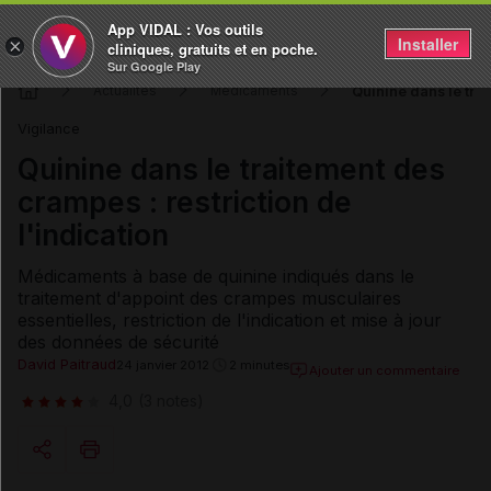
App VIDAL : Vos outils
Installer
×
cliniques, gratuits et en poche.
Sur Google Play
Quinine dans le trai
Actualités
Médicaments
Vigilance
Quinine dans le traitement des
crampes : restriction de
l'indication
Médicaments à base de quinine indiqués dans le
traitement d'appoint des crampes musculaires
essentielles, restriction de l'indication et mise à jour
des données de sécurité
David Paitraud
24 janvier 2012
2 minutes
Ajouter un commentaire
4,0
(3 notes)