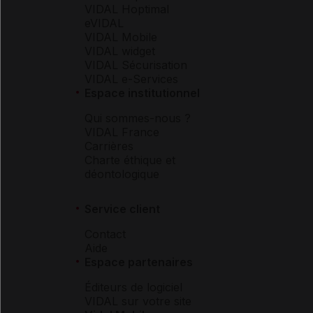
VIDAL Hoptimal
eVIDAL
VIDAL Mobile
VIDAL widget
VIDAL Sécurisation
VIDAL e-Services
Espace institutionnel
Qui sommes-nous ?
VIDAL France
Carrières
Charte éthique et
déontologique
Service client
Contact
Aide
Espace partenaires
Éditeurs de logiciel
VIDAL sur votre site