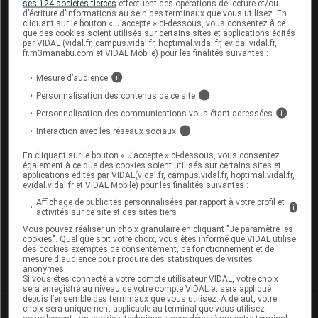
ses 124 sociétés tierces
effectuent des opérations de lecture et/ou
d’écriture d’informations au sein des terminaux que vous utilisez. En
cliquant sur le bouton « J’accepte » ci-dessous, vous consentez à ce
que des cookies soient utilisés sur certains sites et applications édités
Sources
par VIDAL (vidal.fr, campus.vidal.fr, hoptimal.vidal.fr, evidal.vidal.fr,
fr.m3manabu.com et VIDAL Mobile) pour les finalités suivantes :
AFSSAPS
Mesure d’audience
i
Personnalisation des contenus de ce site
i
Personnalisation des communications vous étant adressées
i
Interaction avec les réseaux sociaux
i
Les commentaires sont momentanément
désactivés
En cliquant sur le bouton « J’accepte » ci-dessous, vous consentez
également à ce que des cookies soient utilisés sur certains sites et
applications édités par VIDAL(vidal.fr, campus.vidal.fr, hoptimal.vidal.fr,
La publication de commentaires est
evidal.vidal.fr et VIDAL Mobile) pour les finalités suivantes :
momentanément indisponible.
Affichage de publicités personnalisées par rapport à votre profil et
i
activités sur ce site et des sites tiers
Vous pouvez réaliser un choix granulaire en cliquant "Je paramètre les
Pour recevoir gratuitement toute l’actualité par mail
cookies". Quel que soit votre choix, vous êtes informé que VIDAL utilise
des cookies exemptés de consentement, de fonctionnement et de
mesure d'audience pour produire des statistiques de visites
Je m'abonne !
anonymes.
Si vous êtes connecté à votre compte utilisateur VIDAL, votre choix
sera enregistré au niveau de votre compte VIDAL et sera appliqué
depuis l’ensemble des terminaux que vous utilisez. A défaut, votre
Dans la même
rubrique
choix sera uniquement applicable au terminal que vous utilisez