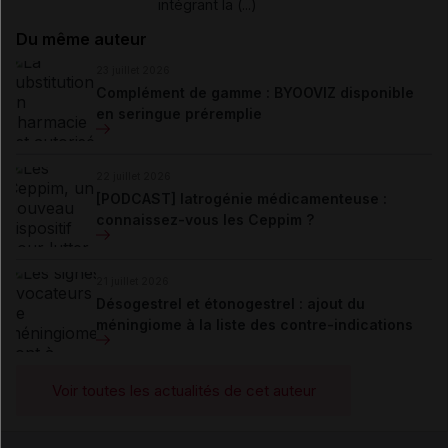
intégrant la (...)
Du même auteur
23 juillet 2026
Complément de gamme : BYOOVIZ disponible
en seringue préremplie
22 juillet 2026
[PODCAST] Iatrogénie médicamenteuse :
connaissez-vous les Ceppim ?
21 juillet 2026
Désogestrel et étonogestrel : ajout du
méningiome à la liste des contre-indications
Voir toutes les actualités de cet auteur