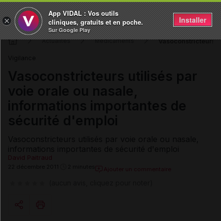
App VIDAL : Vos outils
Installer
×
cliniques, gratuits et en poche.
Sur Google Play
Vasoconstricteurs ut
Actualités
Médicaments
Vigilance
Vasoconstricteurs utilisés par
voie orale ou nasale,
informations importantes de
sécurité d'emploi
Vasoconstricteurs utilisés par voie orale ou nasale,
informations importantes de sécurité d'emploi
David Paitraud
22 décembre 2011
2 minutes
Ajouter un commentaire
(aucun avis, cliquez pour noter)