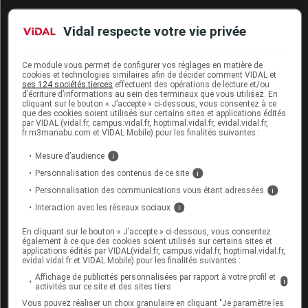
Inpex :
Vidal respecte votre vie privée
Point d'information - Mise en garde contre le risque
Ce module vous permet de configurer vos réglages en matière de
d'hépatotoxicité, ANSM (23 septembre 2011)
cookies et technologies similaires afin de décider comment VIDAL et
ses 124 sociétés tierces
effectuent des opérations de lecture et/ou
Communiqué de l'EMA (22 septembre 2011)
d’écriture d’informations au sein des terminaux que vous utilisez. En
cliquant sur le bouton « J’accepte » ci-dessous, vous consentez à ce
que des cookies soient utilisés sur certains sites et applications édités
par VIDAL (vidal.fr, campus.vidal.fr, hoptimal.vidal.fr, evidal.vidal.fr,
fr.m3manabu.com et VIDAL Mobile) pour les finalités suivantes :
Sources
Mesure d’audience
i
Personnalisation des contenus de ce site
i
ANSM (Agence nationale de sécurité du
médicament et des produits de santé)
Personnalisation des communications vous étant adressées
i
Interaction avec les réseaux sociaux
i
EMA (European Medicines Agency)
AFSSAPS
En cliquant sur le bouton « J’accepte » ci-dessous, vous consentez
également à ce que des cookies soient utilisés sur certains sites et
applications édités par VIDAL(vidal.fr, campus.vidal.fr, hoptimal.vidal.fr,
evidal.vidal.fr et VIDAL Mobile) pour les finalités suivantes :
Affichage de publicités personnalisées par rapport à votre profil et
i
activités sur ce site et des sites tiers
Les commentaires sont momentanément
désactivés
Vous pouvez réaliser un choix granulaire en cliquant "Je paramètre les