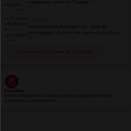
connaissez-vous les Ceppim ?
21 juillet 2026
Désogestrel et étonogestrel : ajout du
méningiome à la liste des contre-indications
Voir toutes les actualités de cet auteur
Newsletter
Restez informé de l’actualité médicale quotidiennement
S’inscrire à la newsletter