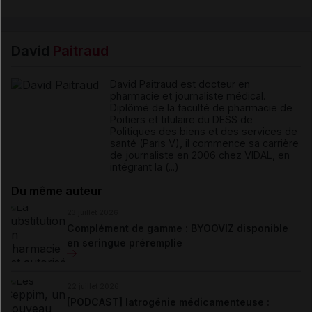
David
Paitraud
David Paitraud est docteur en
pharmacie et journaliste médical.
Diplômé de la faculté de pharmacie de
Poitiers et titulaire du DESS de
Politiques des biens et des services de
santé (Paris V), il commence sa carrière
de journaliste en 2006 chez VIDAL, en
intégrant la (...)
Du même auteur
23 juillet 2026
Complément de gamme : BYOOVIZ disponible
en seringue préremplie
22 juillet 2026
[PODCAST] Iatrogénie médicamenteuse :