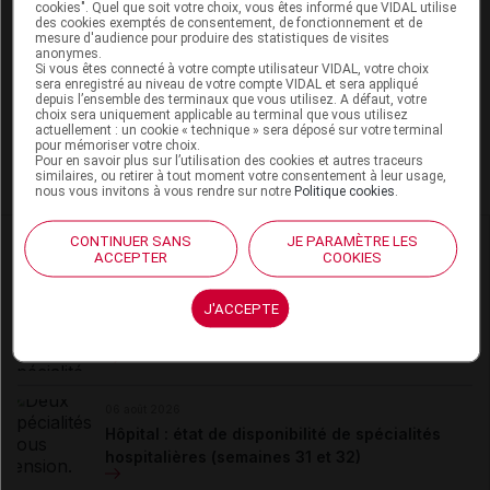
cookies". Quel que soit votre choix, vous êtes informé que VIDAL utilise
des cookies exemptés de consentement, de fonctionnement et de
La publication de commentaires est
mesure d'audience pour produire des statistiques de visites
anonymes.
momentanément indisponible.
Si vous êtes connecté à votre compte utilisateur VIDAL, votre choix
sera enregistré au niveau de votre compte VIDAL et sera appliqué
depuis l’ensemble des terminaux que vous utilisez. A défaut, votre
choix sera uniquement applicable au terminal que vous utilisez
Pour recevoir gratuitement toute l’actualité par mail
actuellement : un cookie « technique » sera déposé sur votre terminal
pour mémoriser votre choix.
Pour en savoir plus sur l’utilisation des cookies et autres traceurs
Je m'abonne !
similaires, ou retirer à tout moment votre consentement à leur usage,
nous vous invitons à vous rendre sur notre
Politique cookies
.
Dans la même
rubrique
CONTINUER SANS
JE PARAMÈTRE LES
ACCEPTER
COOKIES
06 août 2026
J'ACCEPTE
Disponibilités des médicaments en ville et à
l'hôpital (semaines 31 et 32)
06 août 2026
Hôpital : état de disponibilité de spécialités
hospitalières (semaines 31 et 32)