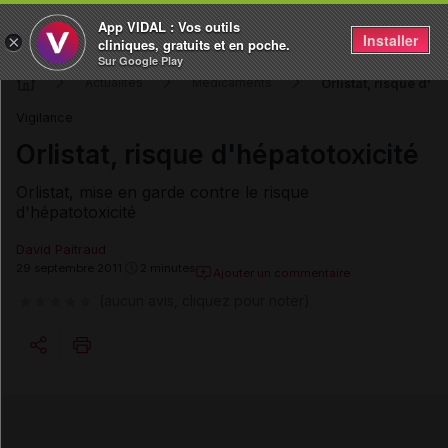
App VIDAL : Vos outils
Installer
×
cliniques, gratuits et en poche.
Sur Google Play
Orlistat, risque d'h
Actualités
Médicaments
Vigilance
Orlistat, risque d'hépatotoxicité
Orlistat, mise en garde contre le risque
d'hépatotoxicité
David Paitraud
29 septembre 2011
2 minutes
Ajouter un commentaire
(aucun avis, cliquez pour noter)
Copier l'url