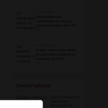
30 juillet 2026
Disponibilités des
médicaments en ville et à
l'hôpital (semaines 30 et 31)
30 juillet 2026
Hôpital : état de disponibilité
de spécialités hospitalières
(semaines 30 et 31)
David
Paitraud
David Paitraud est
docteur en
pharmacie et