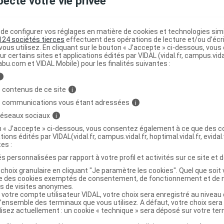
pecte votre vie privée
ne semblent pas indiquer que le défaut de qualité puisse
e configurer vos réglages en matière de cookies et technologies simil
124 sociétés tierces
effectuent des opérations de lecture et/ou d’écr
uence des effets indésirables.
ous utilisez. En cliquant sur le bouton « J’accepte » ci-dessous, vou
ur certains sites et applications édités par VIDAL (vidal.fr, campus.vidal.
ont pas concernés.
abu.com et VIDAL Mobile) pour les finalités suivantes :
i
 contenus de ce site
i
 :
s communications vous étant adressées
i
 réseaux sociaux
i
n chez les adultes transplantés rénaux ou hépatiques ;
on « J’accepte » ci-dessous, vous consentez également à ce que des co
reffe résistant à un traitement par d'autres médicaments
tions édités par VIDAL(vidal.fr, campus.vidal.fr, hoptimal.vidal.fr, evidal.
tes :
ients adultes.
s personnalisées par rapport à votre profil et activités sur ce site et d
choix granulaire en cliquant "Je paramètre les cookies". Quel que soit 
ise des cookies exemptés de consentement, de fonctionnement et de 
ur scientifique reflète l'état des connaissances sur le sujet
es de visites anonymes.
e s'agit pas d'une page encyclopédique régulièrement remise à
 votre compte utilisateur VIDAL, votre choix sera enregistré au nivea
ances scientifiques peut le rendre en tout ou partie caduc.
l’ensemble des terminaux que vous utilisez. A défaut, votre choix ser
ilisez actuellement : un cookie « technique » sera déposé sur votre te
tologique