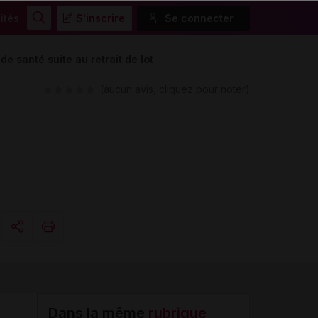
ités
S'inscrire
Se connecter
Rechercher
santé suite au retrait de lot
(aucun avis, cliquez pour noter)
Copier l'url
Email
Dans la même
rubrique