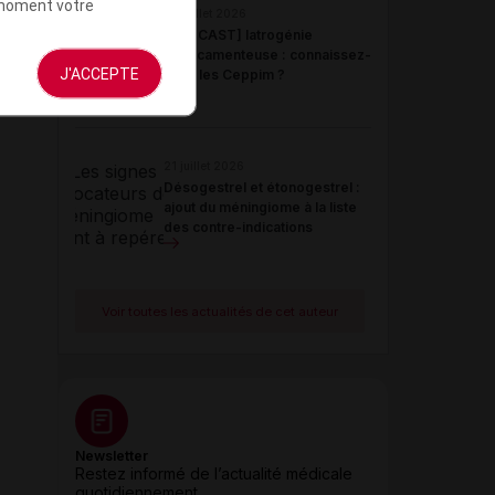
t moment votre
22 juillet 2026
[PODCAST] Iatrogénie
médicamenteuse : connaissez-
J'ACCEPTE
vous les Ceppim ?
21 juillet 2026
Désogestrel et étonogestrel :
ajout du méningiome à la liste
des contre-indications
Voir toutes les actualités de cet auteur
Newsletter
Restez informé de l’actualité médicale
quotidiennement