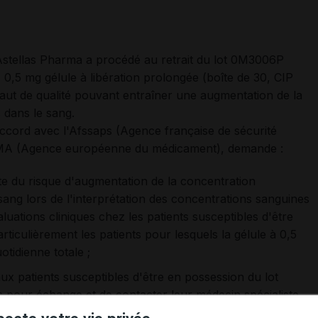
 Astellas Pharma a procédé au retrait du lot 0M3006P
5 mg gélule à libération prolongée (boîte de 30, CIP
ut de qualité pouvant entraîner une augmentation de la
 dans le sang.
accord avec l'Afssaps (Agence française de sécurité
l'EMA (Agence européenne du médicament), demande :
te du risque d'augmentation de la concentration
ang lors de l'interprétation des concentrations sanguines
aluations cliniques chez les patients susceptibles d'être
ticulièrement les patients pour lesquels la gélule à 0,5
tidienne totale ;
 patients susceptibles d'être en possession du lot
s pour échange et de contacter leur médecin spécialiste
veillance éventuelle des concentrations sanguines de