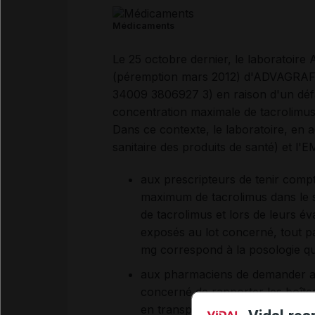
Médicaments
Le 25 octobre dernier, le laboratoire
(péremption mars 2012) d'ADVAGRAF 0,
34009 3806927 3) en raison d'un défa
concentration maximale de tacrolimus
Dans ce contexte, le laboratoire, en 
sanitaire des produits de santé) et 
aux prescripteurs de tenir comp
maximum de tacrolimus dans le s
de tacrolimus et lors de leurs év
exposés au lot concerné, tout par
mg correspond à la posologie quo
aux pharmaciens de demander aux
concerné de rapporter les boîte
en transplantation pour une sur