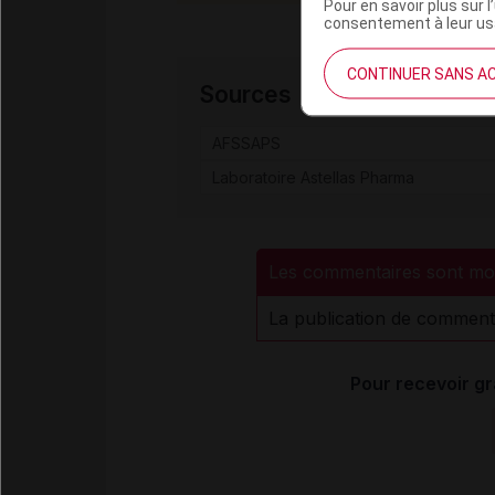
Pour en savoir plus sur l
consentement à leur usa
CONTINUER SANS A
Sources
AFSSAPS
Laboratoire Astellas Pharma
Les commentaires sont mo
La publication de comment
Pour recevoir gr