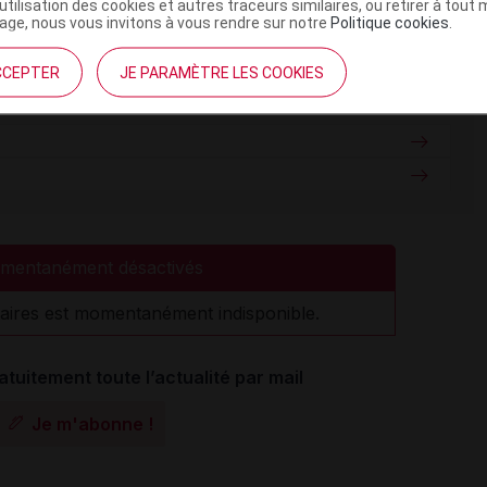
’utilisation des cookies et autres traceurs similaires, ou retirer à tou
ge, nous vous invitons à vous rendre sur notre
Politique cookies
.
CCEPTER
JE PARAMÈTRE LES COOKIES
mentanément désactivés
aires est momentanément indisponible.
atuitement toute l’actualité par mail
Je m'abonne !