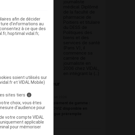
journaliste
médical. Diplômé
de la faculté de
pharmacie de
aires afin de décider
Poitiers et titulaire
iture d’informations au
du DESS de
s consentez à ce que des
Politiques des
fr, hoptimal.vidal.fr,
biens et des
services de santé
(Paris V), il
commence sa
carrière de
journaliste en
2006 chez VIDAL,
en intégrant la (...)
okies soient utilisés sur
vidal.fr et VIDAL Mobile)
Du même auteur
es sites tiers
i
23 juillet 2026
votre choix, vous êtes
Complément de gamme :
mesure d'audience pour
BYOOVIZ disponible en
seringue préremplie
u de votre compte VIDAL
a uniquement applicable
rminal pour mémoriser