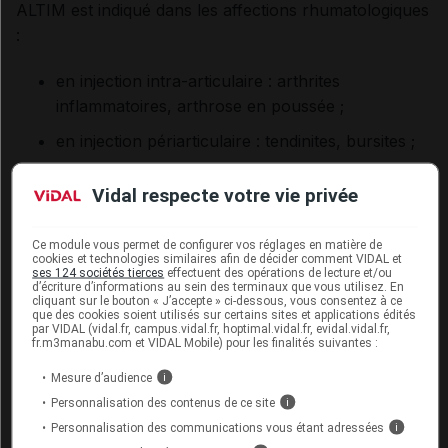
ALTIM est indiqué dans les affections rhumatologiques
:
en injection intra-articulaire : arthrites
inflammatoires, arthrose en poussée ;
en injection périarticulaire : tendinites, bursites ;
en injection des parties molles : talalgies,
Vidal respecte votre vie privée
syndrome du canal carpien, maladie de
Dupuytren ;
Ce module vous permet de configurer vos réglages en matière de
en injection épidurale : radiculalgies.
cookies et technologies similaires afin de décider comment VIDAL et
ses 124 sociétés tierces
effectuent des opérations de lecture et/ou
d’écriture d’informations au sein des terminaux que vous utilisez. En
cliquant sur le bouton « J’accepte » ci-dessous, vous consentez à ce
que des cookies soient utilisés sur certains sites et applications édités
Cet article d'actualité rédigé par un auteur scientifique
par VIDAL (vidal.fr, campus.vidal.fr, hoptimal.vidal.fr, evidal.vidal.fr,
fr.m3manabu.com et VIDAL Mobile) pour les finalités suivantes :
reflète l'état des connaissances sur le sujet traité à la
date de sa publication. Il ne s'agit pas d'une page
Mesure d’audience
i
encyclopédique régulièrement remise à jour. L'évolution
Personnalisation des contenus de ce site
i
ultérieure des connaissances scientifiques peut le
Personnalisation des communications vous étant adressées
i
rendre en tout ou partie caduc.
Consultez notre charte