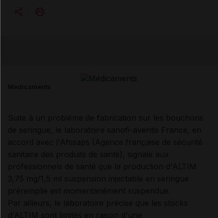
Copier l'url
Email
Médicaments
Suite à un problème de fabrication sur les bouchons
de seringue, le laboratoire sanofi-aventis France, en
accord avec l'Afssaps (Agence française de sécurité
sanitaire des produits de santé), signale aux
professionnels de santé que la production d'ALTIM
3,75 mg/1,5 ml suspension injectable en seringue
préremplie est momentanément suspendue.
Par ailleurs, le laboratoire précise que les stocks
d'ALTIM sont limités en raison d'une