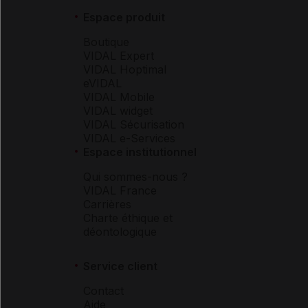
Espace produit
Boutique
VIDAL Expert
VIDAL Hoptimal
eVIDAL
VIDAL Mobile
VIDAL widget
VIDAL Sécurisation
VIDAL e-Services
Espace institutionnel
Qui sommes-nous ?
VIDAL France
Carrières
Charte éthique et
déontologique
Service client
Contact
Aide