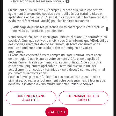
éthique et déontologique
Interaction avec les réseaux sociaux
i
En cliquant sur le bouton « J’accepte » ci-dessous, vous consentez
également à ce que des cookies soient utilisés sur certains sites et
applications édités par VIDAL(vidal.fr, campus.vidal.fr, hoptimal.vidal.fr,
evidal.vidal.fr et VIDAL Mobile) pour les finalités suivantes :
Affichage de publicités personnalisées par rapport à votre profil et
Sources
i
activités sur ce site et des sites tiers
Vous pouvez réaliser un choix granulaire en cliquant "Je paramètre les
cookies". Quel que soit votre choix, vous êtes informé que VIDAL utilise
AFSSAPS
des cookies exemptés de consentement, de fonctionnement et de
mesure d'audience pour produire des statistiques de visites
Laboratoire Sanofi Aventis France
anonymes.
Si vous êtes connecté à votre compte utilisateur VIDAL, votre choix
sera enregistré au niveau de votre compte VIDAL et sera appliqué
depuis l’ensemble des terminaux que vous utilisez. A défaut, votre
choix sera uniquement applicable au terminal que vous utilisez
actuellement : un cookie « technique » sera déposé sur votre terminal
Les commentaires sont momentanément
pour mémoriser votre choix.
désactivés
Pour en savoir plus sur l’utilisation des cookies et autres traceurs
similaires, ou retirer à tout moment votre consentement à leur usage,
nous vous invitons à vous rendre sur notre
Politique cookies
.
La publication de commentaires est
momentanément indisponible.
CONTINUER SANS
JE PARAMÈTRE LES
ACCEPTER
COOKIES
Pour recevoir gratuitement toute l’actualité par mail
J'ACCEPTE