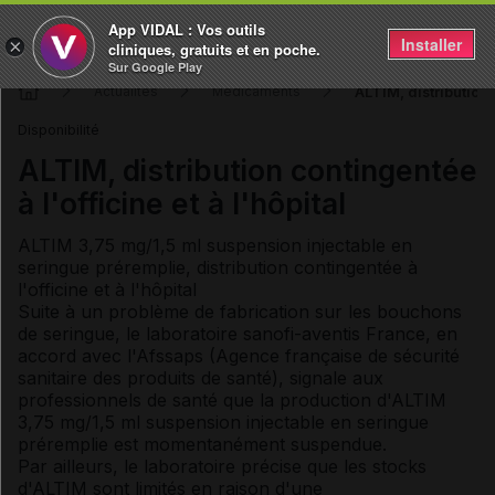
App VIDAL : Vos outils
Installer
×
cliniques, gratuits et en poche.
Sur Google Play
ALTIM, distribution c
Actualités
Médicaments
Disponibilité
ALTIM, distribution contingentée
à l'officine et à l'hôpital
ALTIM 3,75 mg/1,5 ml suspension injectable en
seringue préremplie, distribution contingentée à
l'officine et à l'hôpital
Suite à un problème de fabrication sur les bouchons
de seringue, le laboratoire sanofi-aventis France, en
accord avec l'Afssaps (Agence française de sécurité
sanitaire des produits de santé), signale aux
professionnels de santé que la production d'ALTIM
3,75 mg/1,5 ml suspension injectable en seringue
préremplie est momentanément suspendue.
Par ailleurs, le laboratoire précise que les stocks
d'ALTIM sont limités en raison d'une