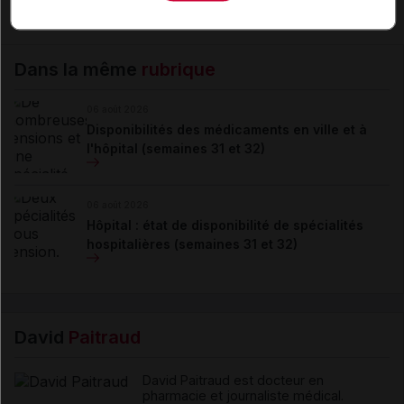
Je m'abonne !
Dans la même
rubrique
06 août 2026
Disponibilités des médicaments en ville et à
l'hôpital (semaines 31 et 32)
06 août 2026
Hôpital : état de disponibilité de spécialités
hospitalières (semaines 31 et 32)
David
Paitraud
David Paitraud est docteur en
pharmacie et journaliste médical.