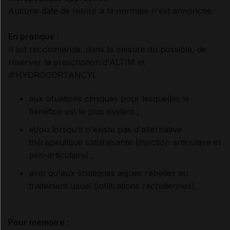
Aucune date de retour à la normale n'est annoncée.
En pratique :
Il est recommandé, dans la mesure du possible, de
réserver la prescription d'ALTIM et
d'HYDROCORTANCYL :
aux situations cliniques pour lesquelles le
bénéfice est le plus évident ;
et/ou lorsqu'il n'existe pas d'alternative
thérapeutique satisfaisante (injection articulaire et
péri-articulaire) ;
ainsi qu'aux sciatiques aiguës rebelles au
traitement usuel (infiltrations rachidiennes).
Pour mémoire :