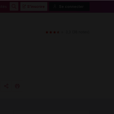
ités
S'inscrire
Se connecter
Rechercher
3,3
(38 notes)
Copier l'url