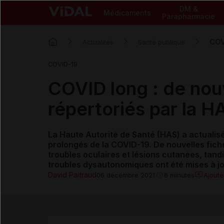
DM &
Médicaments
Parapharmacie
COV
Actualités
Santé publique
COVID-19
COVID long : de no
répertoriés par la H
La Haute Autorité de Santé (HAS) a actuali
prolongés de la COVID-19. De nouvelles fiche
troubles oculaires et lésions cutanées, tandis
troubles dysautonomiques ont été mises à j
David Paitraud
Ajout
06 décembre 2021
6 minutes