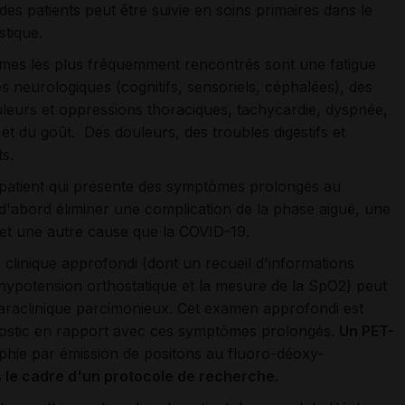
 des patients peut être suivie en soins primaires dans le
stique.
mes les plus fréquemment rencontrés sont une fatigue
s neurologiques (cognitifs, sensoriels, céphalées), des
uleurs et oppressions thoraciques, tachycardie, dyspnée,
 et du goût. Des douleurs, des troubles digestifs et
s.
patient qui présente des symptômes prolongés au
d'abord éliminer une complication de la phase aiguë, une
et une autre cause que la COVID-19.
clinique approfondi (dont un recueil d'informations
 hypotension orthostatique et la mesure de la SpO2) peut
 paraclinique parcimonieux. Cet examen approfondi est
nostic en rapport avec ces symptômes prolongés.
Un PET-
hie par émission de positons au fluoro-déoxy-
s le cadre d'un protocole de recherche.