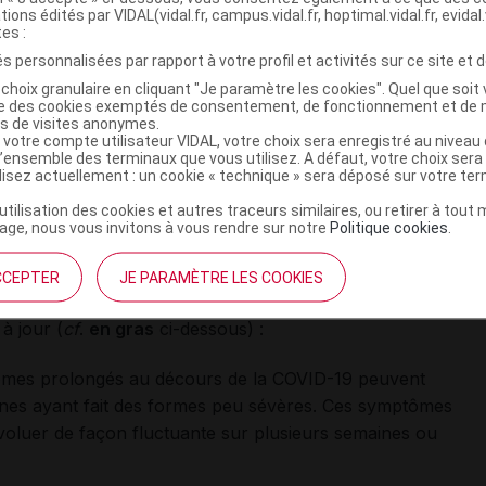
tions édités par VIDAL(vidal.fr, campus.vidal.fr, hoptimal.vidal.fr, evidal.
tes :
cent : une fiche en prévision
s personnalisées par rapport à votre profil et activités sur ce site et d
uite d'une infection de COVID-19 est rapportée chez les
choix granulaire en cliquant "Je paramètre les cookies". Quel que soit 
ise des cookies exemptés de consentement, de fonctionnement et de 
nts.
es de visites anonymes.
 votre compte utilisateur VIDAL, votre choix sera enregistré au nivea
l’ensemble des terminaux que vous utilisez. A défaut, votre choix ser
e rapide pour définir les modalités de diagnostic et de
ilisez actuellement : un cookie « technique » sera déposé sur votre te
. Une fiche spécifique sera ajoutée.
’utilisation des cookies et autres traceurs similaires, ou retirer à tou
ge, nous vous invitons à vous rendre sur notre
Politique cookies
.
éléments mis à jour
initialement en février pour accompagner, dans le cadre
CCEPTER
JE PARAMÈTRE LES COOKIES
la prise en charge des symptômes prolongés à la suite
à jour (
cf
.
en gras
ci-dessous) :
ômes prolongés au décours de la COVID-19 peuvent
es ayant fait des formes peu sévères. Ces symptômes
oluer de façon fluctuante sur plusieurs semaines ou