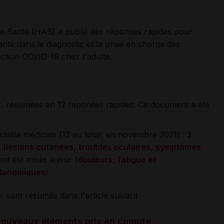
 de Santé (HAS) a publié des réponses rapides pour
té dans le diagnostic et la prise en charge des
ction COVID-19 chez l'adulte.
rs, résumées en 12 réponses rapides. Ce document a été
alité médicale (13 au total, en novembre 2021) : 3
 (
lésions cutanées
,
troubles oculaires
,
symptômes
ont été mises à jour (
douleurs
,
fatigue et
tonomiques
)
.
r sont résumés dans l'article suivant.
nouveaux éléments pris en compte