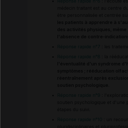
Réponse rapide n°6
: l'écoute es
médecin traitant est au centre du 
être personnalisée et centrée s
les patients à apprendre à s'au
des activités physiques, même
l'absence de contre-indication
Réponse rapide n°7
: les traite
Réponse rapide n°8
: la rééduca
l'éventualité d'un syndrome d'
symptômes ; rééducation olfacti
réentraînement après exclusion
soutien psychologique
.
Réponse rapide n°9
: l'explorati
soutien psychologique et d'une p
étapes du suivi.
Réponse rapide n°10
: un recour
pluridisciplinaires et pluriprofes