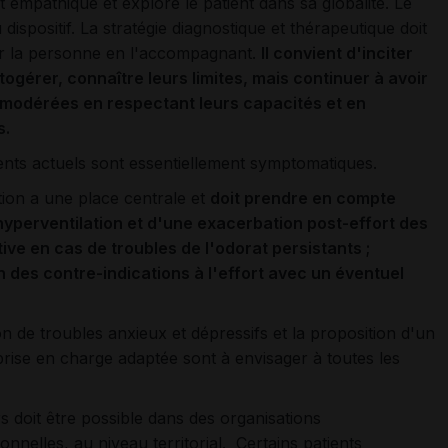
t empathique et explore le patient dans sa globalité. Le
dispositif. La stratégie diagnostique et thérapeutique doit
ur la personne en l'accompagnant.
Il convient d'inciter
togérer, connaître leurs limites, mais continuer à avoir
 modérées en respectant leurs capacités et en
s.
ments actuels sont essentiellement symptomatiques.
tion a une place centrale et
doit prendre en compte
hyperventilation et d'une exacerbation post-effort des
ve en cas de troubles de l'odorat persistants ;
 des contre-indications à l'effort avec un éventuel
on de troubles anxieux et dépressifs et la proposition d'un
rise en charge adaptée sont à envisager à toutes les
s doit être possible dans des organisations
sionnelles, au niveau territorial. Certains patients