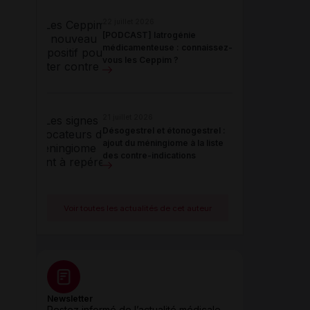
22 juillet 2026
[PODCAST] Iatrogénie
médicamenteuse : connaissez-
vous les Ceppim ?
21 juillet 2026
Désogestrel et étonogestrel :
ajout du méningiome à la liste
des contre-indications
Voir toutes les actualités de cet auteur
Newsletter
Restez informé de l’actualité médicale