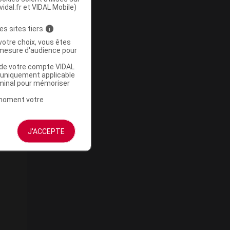
vidal.fr et VIDAL Mobile)
es sites tiers
i
votre choix, vous êtes
mesure d'audience pour
u de votre compte VIDAL
a uniquement applicable
rminal pour mémoriser
t moment votre
J'ACCEPTE