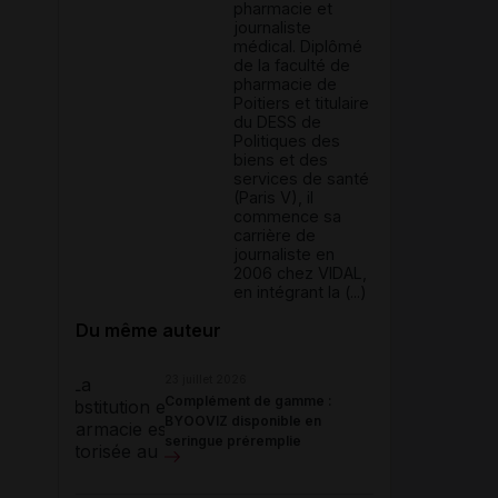
pharmacie et
journaliste
médical. Diplômé
de la faculté de
pharmacie de
Poitiers et titulaire
du DESS de
Politiques des
biens et des
services de santé
(Paris V), il
commence sa
carrière de
journaliste en
2006 chez VIDAL,
en intégrant la (...)
Du même auteur
23 juillet 2026
Complément de gamme :
BYOOVIZ disponible en
seringue préremplie