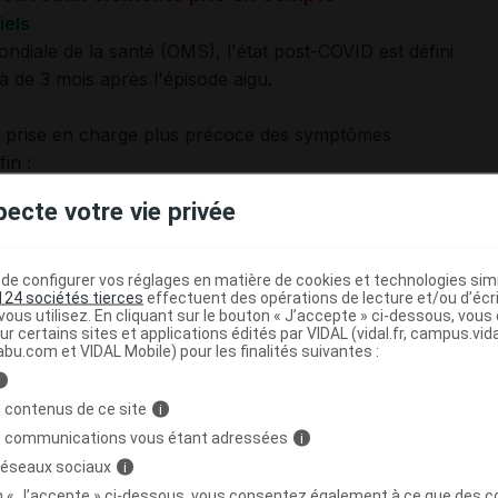
iels
mondiale de la santé (OMS), l'état post-COVID est défini
 de 3 mois après l'épisode aigu.
e prise en charge plus précoce des symptômes
in :
pecte votre vie privée
stics différentiels dont certaines situations d'urgence,
et/ou une rééducation/réadaptation.
e configurer vos réglages en matière de cookies et technologies simil
124 sociétés tierces
effectuent des opérations de lecture et/ou d’écr
ous utilisez. En cliquant sur le bouton « J’accepte » ci-dessous, vou
eurs de risque supplémentaires
ur certains sites et applications édités par VIDAL (vidal.fr, campus.vidal.
abu.com et VIDAL Mobile) pour les finalités suivantes :
rapide en février, deux facteurs de risque
i
t été identifiés :
 contenus de ce site
i
s communications vous étant adressées
i
 réseaux sociaux
i
cours de l'épisode initial.
on « J’accepte » ci-dessous, vous consentez également à ce que des co