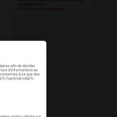
quotidiennement
S’inscrire à la newsletter
aires afin de décider
iture d’informations au
s consentez à ce que des
fr, hoptimal.vidal.fr,
okies soient utilisés sur