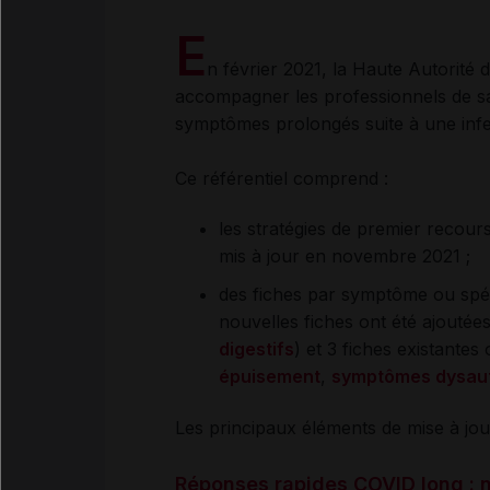
E
n février 2021, la Haute Autorité
accompagner les professionnels de san
symptômes prolongés suite à une infe
Ce référentiel comprend :
les stratégies de premier recou
mis à jour en novembre 2021 ;
des fiches par symptôme ou spéci
nouvelles fiches ont été ajoutées
digestifs
) et 3 fiches existantes 
épuisement
,
symptômes dysau
Les principaux éléments de mise à jou
Réponses rapides COVID long : 