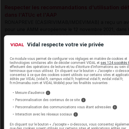
Respecter les recommandations d'utilisation déf
dans l'ATUc et l'AAP
RONAPREVE (
CASIRIVIMAB/IMDEVIMAB
) a reçu un avi
pour une AMM européenne le 12 novembre 2021, dans 
indications suivantes (
cf
.
RCP européen de RONAPREVE
Vidal respecte votre vie privée
traitement de la COVID-19 chez l'adulte et l'adolesc
partir de 12 ans et pesant au moins 40 kg, ne néces
Ce module vous permet de configurer vos réglages en matière de cookies et
technologies similaires afin de décider comment VIDAL et
ses 124 sociétés 
pas d'oxygénothérapie et présentant un risque acc
effectuent des opérations de lecture et/ou d’écriture d’informations au sein 
d'évolution vers une forme sévère de la COVID-19
terminaux que vous utilisez. En cliquant sur le bouton « J’accepte » ci-dess
consentez à ce que des cookies soient utilisés sur certains sites et applicat
édités par VIDAL (vidal.fr, campus.vidal.fr, hoptimal.vidal.fr, evidal.vidal.fr,
prévention de la COVID-19 chez les adultes et adol
fr.m3manabu.com et VIDAL Mobile) pour les finalités suivantes :
âgés de 12 ans et plus, pesant au moins 40 kg.
Mesure d’audience
i
Personnalisation des contenus de ce site
i
Personnalisation des communications vous étant adressées
i
Cependant, les dispositions prévues dans cette AMM e
Interaction avec les réseaux sociaux
i
ne s'appliquent pas à ce jour en France. Seuls ces doc
établis dans le cadre de l'ATUc et des AAP et
disponible
En cliquant sur le bouton « J’accepte » ci-dessous, vous consentez égaleme
que des cookies soient utilisés sur certains sites et applications édités par