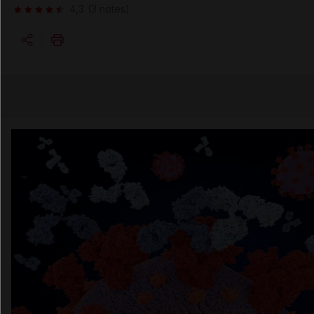
4,3
(3 notes)
Copier l'url
Email