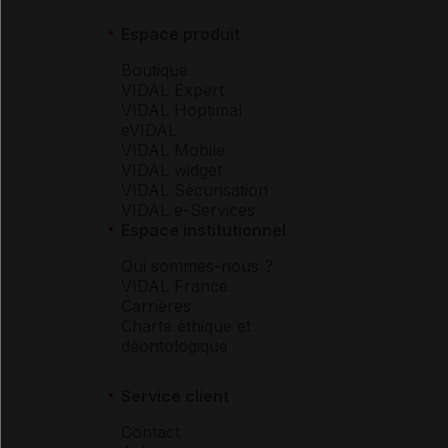
Espace produit
Boutique
VIDAL Expert
VIDAL Hoptimal
eVIDAL
VIDAL Mobile
VIDAL widget
VIDAL Sécurisation
VIDAL e-Services
Espace institutionnel
Qui sommes-nous ?
VIDAL France
Carrières
Charte éthique et
déontologique
Service client
Contact