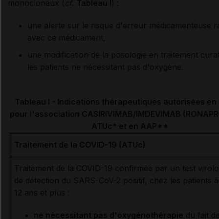
monoclonaux (
cf
.
Tableau I
) :
une alerte sur le risque d'erreur médicamenteuse 
avec ce médicament,
une modification de la posologie en traitement curat
les patients ne nécessitant pas d'oxygène.
Tableau I - Indications thérapeutiques autorisées en
pour l'association
CASIRIVIMAB/IMDEVIMAB
(RONAPRE
ATUc* et en AAP**
Traitement de la COVID-19 (ATUc)
Traitement de la COVID-19 confirmée par un test virol
de détection du SARS-CoV-2 positif, chez les patients 
12 ans et plus :
ne nécessitant pas d'oxygénothérapie
du fait de