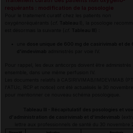
Traitement curatif des patients non oxygéno-
requérants : modification de la posologie
Pour le traitement curatif chez les patients non
oxygénoréquérants (
cf
.
Tableau I
), la posologie recom
est désormais la suivante (
cf
.
Tableau III
) :
une
dose unique de 600 mg de casirivimab et de
d'imdevimab
administrés par voie IV.
Pour rappel, les deux anticorps doivent être administrés
ensemble, dans une même perfusion IV.
Les documents relatifs à
CASIRIVIMAB/IMDEVIMAB
(PT
l'ATUc, RCP et notice) ont été actualisés le 30 novembr
pour mentionner ce nouveau schéma posologique.
Tableau III - Récapitulatif des posologies et voi
d'administration de casirivimab et d'imdevimab
(extra
lettre aux professionnels de santé du 30 novembre 