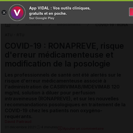
App VIDAL : Vos outils cliniques,
×
gratuits et en poche.
Sur Google Play
COVID-19 : RONAPRE
Actualités
Médicaments
ATU - RTU
COVID-19 : RONAPREVE, risque
d'erreur médicamenteuse et
modification de la posologie
Les professionnels de santé ont été alertés sur le
risque d'erreur médicamenteuse associé à
l'administration de
CASIRIVIMAB/IMDEVIMAB
120
mg/mL solution à diluer pour perfusion
intraveineuse (RONAPREVE), et sur les nouvelles
recommandations posologiques en traitement de la
COVID-19 chez les patients non oxygéno-
requérants.
David Paitraud
01 décembre 2021
4 minutes
Ajouter un commentaire