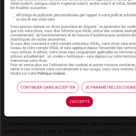
ligne sur le site de l'ANSM
doivent être consultés en su
VIDAL(vidal.fr, campus.vidal.fr, hoptimal.vidal.fr, evidal.vidal.fr et VIDAL Mobi
les finalités suivantes :
l'utilisation de
CASIRIVIMAB/IMDEVIMAB
, dans l'attent
Affichage de publicités personnalisées par rapport à votre profil et activité
réexamen du dossier de demande de prise en charge par
ce site et des sites tiers
Haute Autorité de Santé (HAS).
Vous pouvez réaliser un choix granulaire en cliquant "Je paramètre les cooki
que soit votre choix, vous êtes informé que VIDAL utilise des cookies exemp
consentement, de fonctionnement et de mesure d'audience pour produire de
De même, il est demandé aux utilisateurs de
statistiques de visites anonymes.
Si vous êtes connecté à votre compte utilisateur VIDAL, votre choix sera enre
CASIRIVIMAB/IMDEVIMAB
de ne pas tenir compte des 
niveau de votre compte VIDAL et sera appliqué depuis l’ensemble des termin
vous utilisez. A défaut, votre choix sera uniquement applicable au terminal 
en langue anglaise fournies avec les flacons actuellemen
utilisez actuellement : un cookie « technique » sera déposé sur votre termina
mémoriser votre choix.
distribués en France. Ces notices ne contiennent pas tou
Pour en savoir plus sur l’utilisation des cookies et autres traceurs similaires
retirer à tout moment votre consentement à leur usage, nous vous invitons 
informations correspondant aux indications de l'ATUc e
rendre sur notre
Politique cookies
.
françaises.
CONTINUER SANS ACCEPTER
JE PARAMÈTRE LES COOKI
Pour aller plus loin
Bithérapie Casirivimab et Imdevimab (Ronapreve) : ris
J'ACCEPTE
d'erreur médicamenteuse et modification de la posolo
le traitement de la Covid-19
(ANSM, 30 janvier 2021)
Lettre aux professionnels de santé des services hospit
HAD et PUI
(sur le site de l'ANSM, 30 novembre 2021)