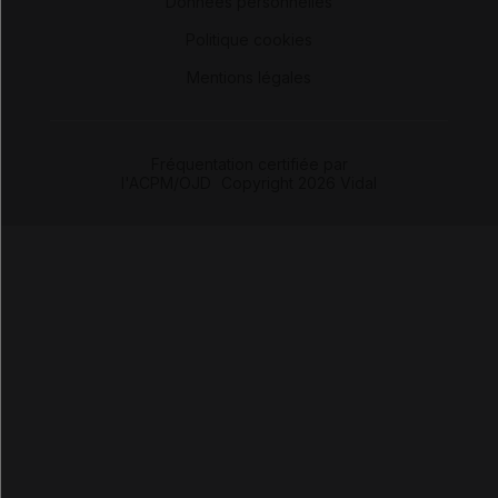
Données personnelles
-
Politique cookies
-
Mentions légales
Fréquentation certifiée par
l'ACPM/OJD
|
Copyright 2026 Vidal