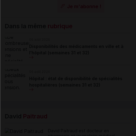
Je m'abonne !
Dans la même
rubrique
06 août 2026
Disponibilités des médicaments en ville et à
l'hôpital (semaines 31 et 32)
06 août 2026
Hôpital : état de disponibilité de spécialités
hospitalières (semaines 31 et 32)
David
Paitraud
David Paitraud est docteur en
pharmacie et journaliste médical.