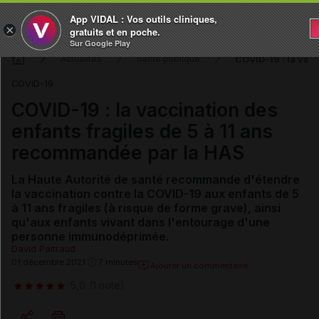
App VIDAL : Vos outils cliniques,
×
gratuits et en poche.
Sur Google Play
COVID-19 : la vac
Actualités
Santé publique
COVID-19
COVID-19 : la vaccination des
enfants fragiles de 5 à 11 ans
recommandée par la HAS
La Haute Autorité de santé recommande d'étendre
la vaccination contre la COVID-19 aux enfants de 5
à 11 ans fragiles (à risque de forme grave), ainsi
qu'aux enfants vivant dans l'entourage d'une
personne immunodéprimée.
David Paitraud
01 décembre 2021
7 minutes
Ajouter un commentaire
5,0
(1 note)