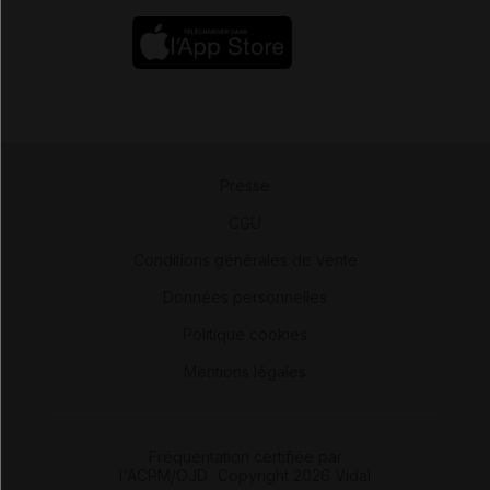
Presse
-
CGU
-
Conditions générales de vente
-
Données personnelles
-
Politique cookies
-
Mentions légales
Fréquentation certifiée par
l'ACPM/OJD
|
Copyright 2026 Vidal