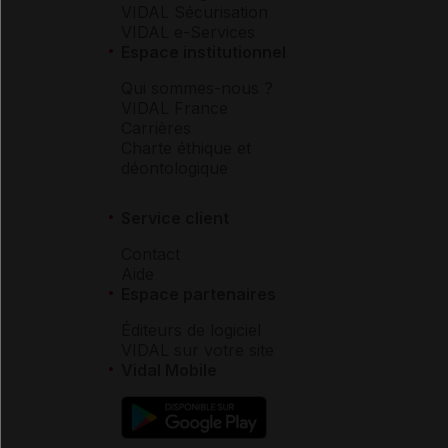
VIDAL Sécurisation
VIDAL e-Services
Espace institutionnel
Qui sommes-nous ?
VIDAL France
Carrières
Charte éthique et
déontologique
Service client
Contact
Aide
Espace partenaires
Éditeurs de logiciel
VIDAL sur votre site
Vidal Mobile