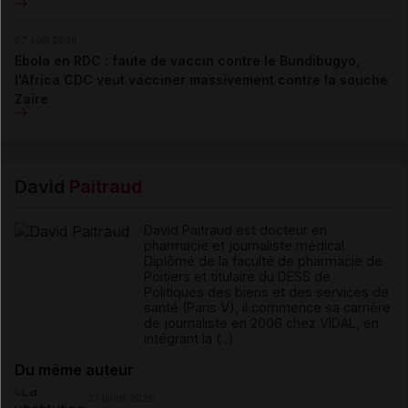
07 août 2026
Ebola en RDC : faute de vaccin contre le Bundibugyo,
l'Africa CDC veut vacciner massivement contre la souche
Zaïre
David
Paitraud
David Paitraud est docteur en
pharmacie et journaliste médical.
Diplômé de la faculté de pharmacie de
Poitiers et titulaire du DESS de
Politiques des biens et des services de
santé (Paris V), il commence sa carrière
de journaliste en 2006 chez VIDAL, en
intégrant la (...)
Du même auteur
23 juillet 2026