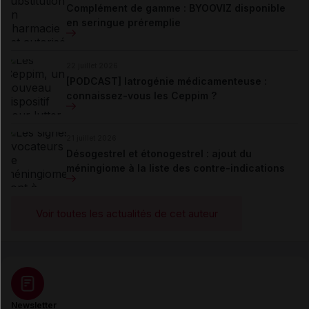
Complément de gamme : BYOOVIZ disponible
en seringue préremplie
22 juillet 2026
[PODCAST] Iatrogénie médicamenteuse :
connaissez-vous les Ceppim ?
21 juillet 2026
Désogestrel et étonogestrel : ajout du
méningiome à la liste des contre-indications
Voir toutes les actualités de cet auteur
Newsletter