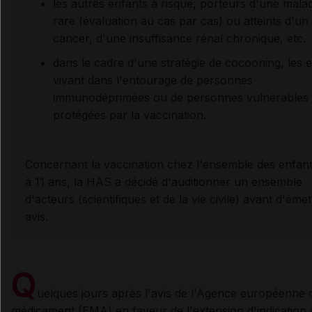
les autres enfants à risque, porteurs d'une malad
rare (évaluation au cas par cas) ou atteints d'un
cancer, d'une insuffisance rénal chronique, etc.
dans le cadre d'une stratégie de cocooning, les 
vivant dans l'entourage de personnes
immunodéprimées ou de personnes vulnérables
protégées par la vaccination.
Concernant la vaccination chez l'ensemble des enfant
à 11 ans, la HAS a décidé d'auditionner un ensemble
d'acteurs (scientifiques et de la vie civile) avant d'éme
avis.
Q
uelques jours après l'avis de l'Agence européenne 
médicament (EMA) en faveur de l'extension d'indication