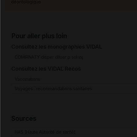
déontologique
Pour aller plus loin
Consultez les monographies VIDAL
COMIRNATY disper diluer p sol inj
Consultez les VIDAL Recos
Vaccinations
Voyages : recommandations sanitaires
Sources
HAS (Haute Autorité de santé)