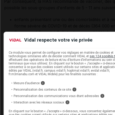
Par conséquent, la HAS recommande de vacciner, dès 
possible les sous-groupes d'enfants de 5 - 11 ans suivan
enfants présentant une ou des comorbidités et à ri
forme sévère de COVID-19 et de décès (364 000 en
France -
cf
.
Encadré 3 : liste des comorbidités
) ;
Vidal respecte votre vie privée
autres enfants à risque :
enfants qui sont porteurs d'une des comorbidi
Ce module vous permet de configurer vos réglages en matière de cookies et
identifiées chez les adultes comme exposant 
technologies similaires afin de décider comment VIDAL et
ses 124 sociétés 
effectuent des opérations de lecture et/ou d’écriture d’informations au sein 
forme sévère de la maladie (
cf
.
Ministère de l
terminaux que vous utilisez. En cliquant sur le bouton « J’accepte » ci-dess
consentez à ce que des cookies soient utilisés sur certains sites et applicat
12 novembre 2021
) : cancer récent, maladie 
édités par VIDAL (vidal.fr, campus.vidal.fr, hoptimal.vidal.fr, evidal.vidal.fr,
chronique, handicap neurologique, etc ;
fr.m3manabu.com et VIDAL Mobile) pour les finalités suivantes :
enfants vulnérables du fait d'une maladie rare
Mesure d’audience
i
recommande de permettre aux médecins spéci
Personnalisation des contenus de ce site
i
d'organes et des maladies rares de proposer l
Personnalisation des communications vous étant adressées
i
vaccination au cas par cas, à partir d'une éva
Interaction avec les réseaux sociaux
i
individuelle du bénéfice-risque de la vaccinati
En cliquant sur le bouton « J’accepte » ci-dessous, vous consentez égaleme
que des cookies soient utilisés sur certains sites et applications édités par