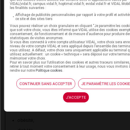
VIDAL(vidal.fr, campus.vidal.fr, hoptimal.vidal.fr, evidal.vidal.fr et VIDAL Mobi
enfants vivant dans l'entourage d'une personne
les finalités suivantes :
immunodéprimée ou vulnérable non protégée par l
Affichage de publicités personnalisées par rapport à votre profil et activité
vaccination et n'ayant pas pu être vaccinée.
ce site et des sites tiers
Vous pouvez réaliser un choix granulaire en cliquant "Je paramètre les cooki
que soit votre choix, vous êtes informé que VIDAL utilise des cookies exemp
consentement, de fonctionnement et de mesure d'audience pour produire de
statistiques de visites anonymes.
Encadré 3 - Comorbidités identifiées par la HAS 
Si vous êtes connecté à votre compte utilisateur VIDAL, votre choix sera enre
niveau de votre compte VIDAL et sera appliqué depuis l’ensemble des termin
facteur de risque de COVID-19 grave chez l'enf
vous utilisez. A défaut, votre choix sera uniquement applicable au terminal 
utilisez actuellement : un cookie « technique » sera déposé sur votre termina
mémoriser votre choix.
Cardiopathie congénitales,
Pour en savoir plus sur l’utilisation des cookies et autres traceurs similaires
retirer à tout moment votre consentement à leur usage, nous vous invitons 
rendre sur notre
Politique cookies
.
maladies hépatiques chroniques,
maladies cardiaques et respiratoires chroniques (y
CONTINUER SANS ACCEPTER
JE PARAMÈTRE LES COOKI
l'asthme sévère nécessitant un traitement continu)
J'ACCEPTE
maladies neurologiques,
immunodéficience primitive ou induite par médicam
obésité,