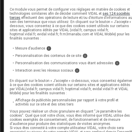
infectieux et il est observé 3 cas d'hépatite auto-immune
avec le vaccin Vaxzevria. Il s'agit pour les hépatites auto
Ce module vous permet de configurer vos réglages en matière de cookies et
technologies similaires afin de décider comment VIDAL et
ses 124 sociétés
immunes d'un cas de réactivation d'hépatite auto-immun
tierces
effectuent des opérations de lecture et/ou d’écriture d’informations a
sous-jacente probable chez un septuagénaire à J37, et 
sein des terminaux que vous utilisez. En cliquant sur le bouton « J’accepte » 
dessous, vous consentez à ce que des cookies soient utilisés sur certains
deux cas d'hépatite auto-immune chez une femme
sites et applications édités par VIDAL (vidal.fr, campus.vidal.fr,
hoptimal.vidal.fr, evidal.vidal.fr, fr.m3manabu.com et VIDAL Mobile) pour les
sexagénaire et septuagénaire à J5 et J19 de D1, dont un
finalités suivantes :
d'évolution fatale. Les 43 cas restants (27 femmes et 16
Mesure d’audience
i
hommes), dont 23 graves, sont survenus dans un délai
Personnalisation des contenus de ce site
i
médian de 9,5 jours avec un âge médian de 62 ans
Personnalisation des communications vous étant adressées
i
d'évolution favorable pour 22 cas. Il n'y a aucun signal 
Interaction avec les réseaux sociaux
i
sécurité à ce jour concernant ces événements.
En cliquant sur le bouton « J’accepte » ci-dessous, vous consentez égaleme
à ce que des cookies soient utilisés sur certains sites et applications édités
Ajout du paragraphe
"Syndrome de Guillain-Barré (SGB)
par VIDAL(vidal.fr, campus.vidal.fr, hoptimal.vidal.fr, evidal.vidal.fr et VIDAL
Polyradiculonévrite".
Mobile) pour les finalités suivantes :
Affichage de publicités personnalisées par rapport à votre profil et
activités sur ce site et des sites tiers
Après une analyse des cas de syndrome de Guillain-Bar
Vous pouvez réaliser un choix granulaire en cliquant "Je paramètre les
déclarés en Europe, l'Agence européenne des médicam
cookies". Quel que soit votre choix, vous êtes informé que VIDAL utilise des
(EMA) considère qu'il existe un lien possible avec le vac
cookies exemptés de consentement, de fonctionnement et de mesure
d'audience pour produire des statistiques de visites anonymes.
Vaxzevria.
Si vous êtes connecté à votre compte utilisateur VIDAL, votre choix sera
enregistré au niveau de votre compte VIDAL et sera appliqué depuis l’ensemb