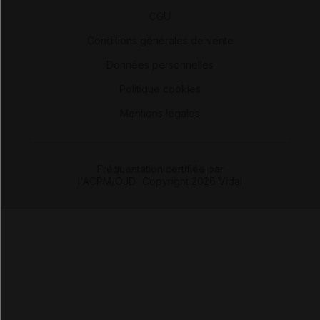
-
CGU
-
Conditions générales de vente
-
Données personnelles
-
Politique cookies
-
Mentions légales
Fréquentation certifiée par
l'ACPM/OJD
|
Copyright 2026 Vidal