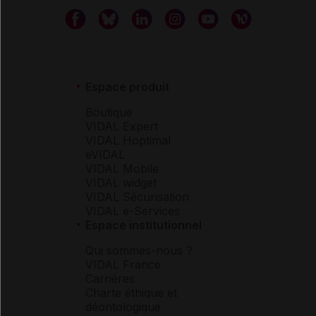
Espace produit
Boutique
VIDAL Expert
VIDAL Hoptimal
eVIDAL
VIDAL Mobile
VIDAL widget
VIDAL Sécurisation
VIDAL e-Services
Espace institutionnel
Qui sommes-nous ?
VIDAL France
Carrières
Charte éthique et
déontologique