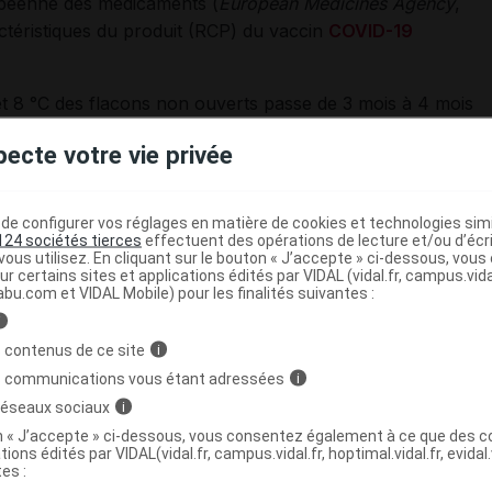
opéenne des médicaments (
European Medicines Agency
,
ctéristiques du produit (RCP) du vaccin
COVID-19
et 8 °C des flacons non ouverts passe de 3 mois à 4 mois
pecte votre vie privée
icament.
e configurer vos réglages en matière de cookies et technologies simil
124 sociétés tierces
effectuent des opérations de lecture et/ou d’écr
c
https://www.mesvaccins.net/
ous utilisez. En cliquant sur le bouton « J’accepte » ci-dessous, vou
ur certains sites et applications édités par VIDAL (vidal.fr, campus.vidal.
ation électronique
abu.com et VIDAL Mobile) pour les finalités suivantes :
i
 contenus de ce site
i
s communications vous étant adressées
i
 réseaux sociaux
i
ur scientifique reflète l'état des connaissances sur le sujet
e s'agit pas d'une page encyclopédique régulièrement remise à
on « J’accepte » ci-dessous, vous consentez également à ce que des co
tions édités par VIDAL(vidal.fr, campus.vidal.fr, hoptimal.vidal.fr, evidal.
ances scientifiques peut le rendre en tout ou partie caduc.
tes :
tologique