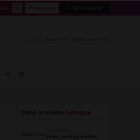
ités
S'inscrire
Se connecter
Rechercher
(aucun avis, cliquez pour noter)
Copier l'url
Email
Dans la même
rubrique
17 juillet 2026
Kenya : alerte aux oreillons