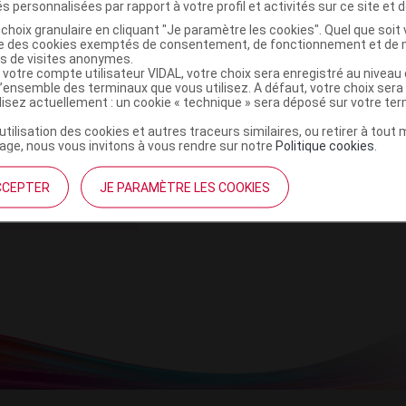
s personnalisées par rapport à votre profil et activités sur ce site et d
choix granulaire en cliquant "Je paramètre les cookies". Quel que soit 
ise des cookies exemptés de consentement, de fonctionnement et de 
es de visites anonymes.
 votre compte utilisateur VIDAL, votre choix sera enregistré au nivea
mentanément désactivés
l’ensemble des terminaux que vous utilisez. A défaut, votre choix ser
ilisez actuellement : un cookie « technique » sera déposé sur votre te
aires est momentanément indisponible.
’utilisation des cookies et autres traceurs similaires, ou retirer à tou
ge, nous vous invitons à vous rendre sur notre
Politique cookies
.
atuitement toute l’actualité par mail
CCEPTER
JE PARAMÈTRE LES COOKIES
Je m'abonne !