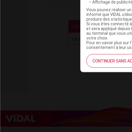
Affichage de publicité
Vous pouvez réaliser un 
informé que VIDAL util
produire des statistiqu
Si vous êtes connecté à
Les commentaires sont mo
et sera appliqué depuis 
au terminal que vous ut
votre choix.
La publication de comment
Pour en savoir plus sur l
consentement à leur usa
Pour recevoir gr
CONTINUER SANS A