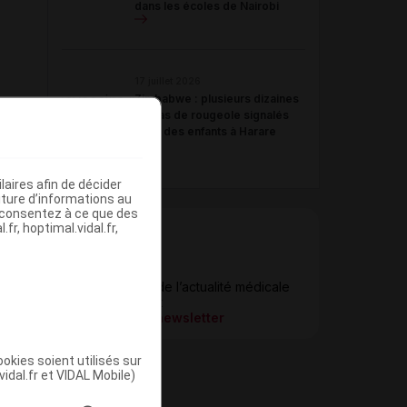
dans les écoles de Nairobi
17 juillet 2026
Zimbabwe : plusieurs dizaines
de cas de rougeole signalés
chez des enfants à Harare
aires afin de décider
iture d’informations au
s consentez à ce que des
fr, hoptimal.vidal.fr,
Newsletter
Restez informé de l’actualité médicale
quotidiennement
S’inscrire à la newsletter
okies soient utilisés sur
vidal.fr et VIDAL Mobile)