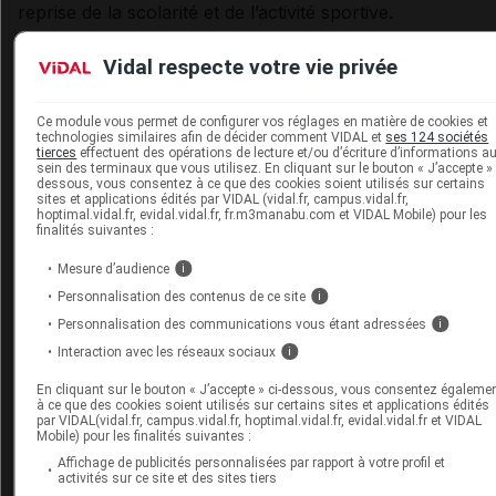
reprise de la scolarité et de l’activité sportive.
Références
Vidal respecte votre vie privée
Point épidémiologique hebdomadaire Covid 19 de
Ce module vous permet de configurer vos réglages en matière de cookies et
Santé publique France, n° 73, 22 juillet 2021.
technologies similaires afin de décider comment VIDAL et
ses 124 sociétés
tierces
effectuent des opérations de lecture et/ou d’écriture d’informations a
Gras-Le Guen C, Cohen R, Rozenberg J et al.
sein des terminaux que vous utilisez. En cliquant sur le bouton « J’accepte » 
Reopening schools in the context of increasing
dessous, vous consentez à ce que des cookies soient utilisés sur certains
sites et applications édités par VIDAL (vidal.fr, campus.vidal.fr,
COVID-19 community transmission: The French
hoptimal.vidal.fr, evidal.vidal.fr, fr.m3manabu.com et VIDAL Mobile) pour les
finalités suivantes :
experience.
European Centre for Disease Prevention and
Mesure d’audience
i
Control. COVID-19 in children and the role of sch
Personnalisation des contenus de ce site
i
settings in transmission-second update. 8 July 20
Personnalisation des communications vous étant adressées
i
Stockholm ECDC;2021.
Interaction avec les réseaux sociaux
i
Point épidémiologique hebdomadaire Covid 19 Sa
En cliquant sur le bouton « J’accepte » ci-dessous, vous consentez égaleme
publique France, n° 73, 27 mai 2021.
à ce que des cookies soient utilisés sur certains sites et applications édités
par VIDAL(vidal.fr, campus.vidal.fr, hoptimal.vidal.fr, evidal.vidal.fr et VIDAL
Conseil d’Orientation de la Stratégie Vaccinale. A
Mobile) pour les finalités suivantes :
du 11 juin 2021 - Vaccination des adolescents aya
Affichage de publicités personnalisées par rapport à votre profil et
activités sur ce site et des sites tiers
développé un PIMS suite à une infection par le S