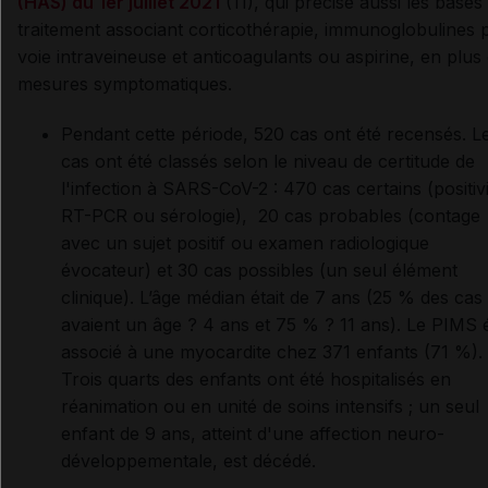
(HAS) du 1er juillet 2021
(11), qui précise aussi les bases
traitement associant corticothérapie, immunoglobulines 
voie intraveineuse et anticoagulants ou aspirine, en plus
mesures symptomatiques.
Pendant cette période, 520 cas ont été recensés. L
cas ont été classés selon le niveau de certitude de
l'infection à SARS-CoV-2 : 470 cas certains (positiv
RT-PCR ou sérologie), 20 cas probables (contage
avec un sujet positif ou examen radiologique
évocateur) et 30 cas possibles (un seul élément
clinique). L’âge médian était de 7 ans (25 % des cas
avaient un âge ? 4 ans et 75 % ? 11 ans). Le PIMS é
associé à une myocardite chez 371 enfants (71 %).
Trois quarts des enfants ont été hospitalisés en
réanimation ou en unité de soins intensifs ; un seul
enfant de 9 ans, atteint d'une affection neuro-
développementale, est décédé.