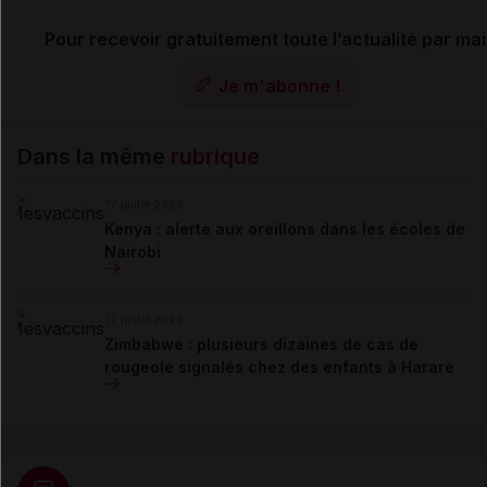
Pour recevoir gratuitement toute l’actualité par mai
Je m'abonne !
Dans la même
rubrique
17 juillet 2026
Kenya : alerte aux oreillons dans les écoles de
Nairobi
17 juillet 2026
Zimbabwe : plusieurs dizaines de cas de
rougeole signalés chez des enfants à Harare