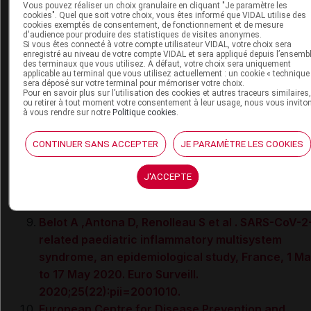
Vous pouvez réaliser un choix granulaire en cliquant "Je paramètre les
CoV-2.
cookies". Quel que soit votre choix, vous êtes informé que VIDAL utilise des
cookies exemptés de consentement, de fonctionnement et de mesure
Jones VG, Mills M, Suarez D, et al. COVID-19 and
d'audience pour produire des statistiques de visites anonymes.
Si vous êtes connecté à votre compte utilisateur VIDAL, votre choix sera
Kawasaki disease: novel virus and novel case. H
enregistré au niveau de votre compte VIDAL et sera appliqué depuis l’ensemb
Pediatr. 2020.
des terminaux que vous utilisez. A défaut, votre choix sera uniquement
applicable au terminal que vous utilisez actuellement : un cookie « technique
Riphagen S, Gomez X, Gonzalez-Martinez C et al.
sera déposé sur votre terminal pour mémoriser votre choix.
Pour en savoir plus sur l’utilisation des cookies et autres traceurs similaires
Hyper inflammatory shock in children during COV
ou retirer à tout moment votre consentement à leur usage, nous vous invito
à vous rendre sur notre
Politique cookies
.
19 pandemic thelancet.com, online May 6, 2020.
Verdoni L, Mazza A, Gervasoni A et al. An outbre
CONTINUER SANS ACCEPTER
JE PARAMÈTRE LES COOKIES
of severe Kawasaki-like disease at the Italian
epicentre of the SARS-CoV-2 epidemic: an
J'ACCEPTE
observational cohort study?thelancet.com, onlin
May 13, 2020.
Belot A ,Antona D, Renolleau S et al . SARS-CoV-2
related paediatric inflammatory multisystem
syndrome, an epidemiological study, France, 1 M
to 17 May 2020. Euro Surveill.
2020;25(22):pii=2001010.
European Centre for Disease Prevention and