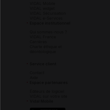
VIDAL Mobile
VIDAL widget
VIDAL Sécurisation
VIDAL e-Services
Espace institutionnel
Qui sommes-nous ?
VIDAL France
Carrières
Charte éthique et
déontologique
Service client
Contact
Aide
Espace partenaires
Éditeurs de logiciel
VIDAL sur votre site
Vidal Mobile