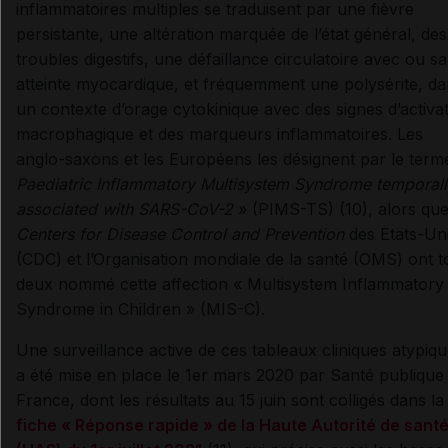
inflammatoires multiples se traduisent par une fièvre
persistante, une altération marquée de l’état général, des
troubles digestifs, une défaillance circulatoire avec ou s
atteinte myocardique, et fréquemment une polysérite, d
un contexte d’orage cytokinique avec des signes d’activa
macrophagique et des marqueurs inflammatoires. Les
anglo-saxons et les Européens les désignent par le term
Paediatric Inflammatory Multisystem Syndrome temporall
associated with SARS-CoV-2
» (PIMS-TS) (10), alors que
Centers for Disease Control and Prevention
des Etats-Un
(CDC) et l’Organisation mondiale de la santé (OMS) ont t
deux nommé cette affection « Multisystem Inflammatory
Syndrome in Children » (MIS-C).
Une surveillance active de ces tableaux cliniques atypiq
a été mise en place le 1er mars 2020 par Santé publique
France, dont les résultats au 15 juin sont colligés dans la
fiche « Réponse rapide » de la Haute Autorité de sant