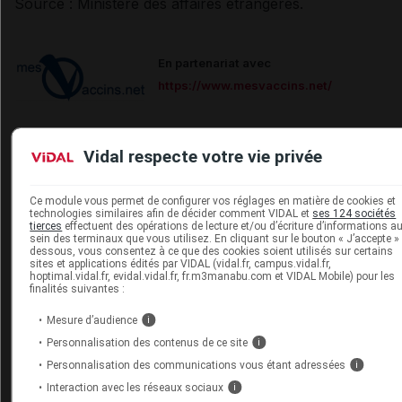
Source : Ministère des affaires étrangères.
En partenariat avec
https://www.mesvaccins.net/
Carnet de vaccination électronique
Vidal respecte votre vie privée
Cet article d'actualité rédigé par un auteur scientifique reflète
Ce module vous permet de configurer vos réglages en matière de cookies et
l'état des connaissances sur le sujet traité à la date de sa
technologies similaires afin de décider comment VIDAL et
ses 124 sociétés
tierces
effectuent des opérations de lecture et/ou d’écriture d’informations a
publication. Il ne s'agit pas d'une page encyclopédique
sein des terminaux que vous utilisez. En cliquant sur le bouton « J’accepte » 
régulièrement remise à jour. L'évolution ultérieure des
dessous, vous consentez à ce que des cookies soient utilisés sur certains
sites et applications édités par VIDAL (vidal.fr, campus.vidal.fr,
connaissances scientifiques peut le rendre en tout ou partie
hoptimal.vidal.fr, evidal.vidal.fr, fr.m3manabu.com et VIDAL Mobile) pour les
caduc.
Consultez notre charte éthique et déontologique
finalités suivantes :
Mesure d’audience
i
Personnalisation des contenus de ce site
i
Personnalisation des communications vous étant adressées
i
Les commentaires sont momentanément
Interaction avec les réseaux sociaux
i
désactivés