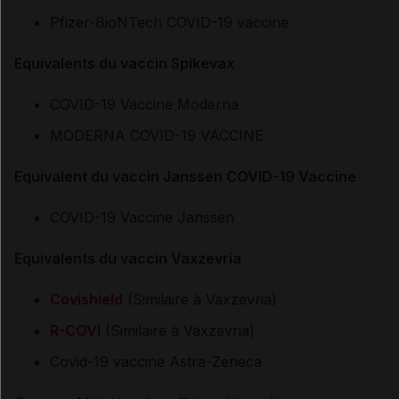
Pfizer-BioNTech COVID-19 vaccine
Equivalents du vaccin Spikevax
COVID-19 Vaccine Moderna
MODERNA COVID-19 VACCINE
Equivalent du vaccin Janssen COVID-19 Vaccine
COVID-19 Vaccine Janssen
Equivalents du vaccin Vaxzevria
Covishield
(Similaire à Vaxzevria)
R-COVI
(Similaire à Vaxzevria)
Covid-19 vaccine Astra-Zeneca