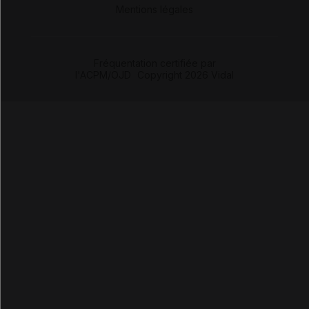
Mentions légales
Fréquentation certifiée par
l'ACPM/OJD
|
Copyright 2026 Vidal