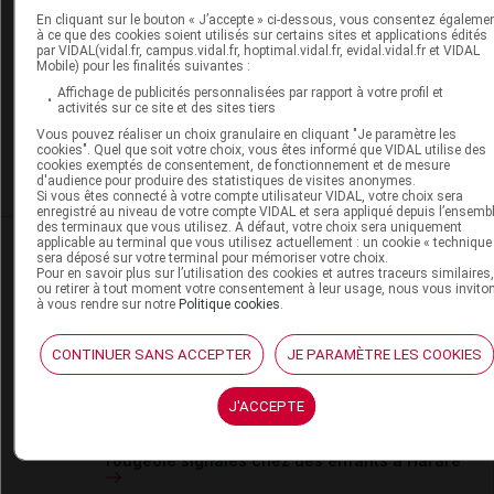
En cliquant sur le bouton « J’accepte » ci-dessous, vous consentez égaleme
à ce que des cookies soient utilisés sur certains sites et applications édités
La publication de commentaires est
par VIDAL(vidal.fr, campus.vidal.fr, hoptimal.vidal.fr, evidal.vidal.fr et VIDAL
momentanément indisponible.
Mobile) pour les finalités suivantes :
Affichage de publicités personnalisées par rapport à votre profil et
activités sur ce site et des sites tiers
Pour recevoir gratuitement toute l’actualité par mai
Vous pouvez réaliser un choix granulaire en cliquant "Je paramètre les
cookies". Quel que soit votre choix, vous êtes informé que VIDAL utilise des
cookies exemptés de consentement, de fonctionnement et de mesure
Je m'abonne !
d'audience pour produire des statistiques de visites anonymes.
Si vous êtes connecté à votre compte utilisateur VIDAL, votre choix sera
enregistré au niveau de votre compte VIDAL et sera appliqué depuis l’ensemb
des terminaux que vous utilisez. A défaut, votre choix sera uniquement
Dans la même
rubrique
applicable au terminal que vous utilisez actuellement : un cookie « technique
sera déposé sur votre terminal pour mémoriser votre choix.
Pour en savoir plus sur l’utilisation des cookies et autres traceurs similaires
ou retirer à tout moment votre consentement à leur usage, nous vous invito
17 juillet 2026
à vous rendre sur notre
Politique cookies
.
Kenya : alerte aux oreillons dans les écoles de
Nairobi
CONTINUER SANS ACCEPTER
JE PARAMÈTRE LES COOKIES
J'ACCEPTE
17 juillet 2026
Zimbabwe : plusieurs dizaines de cas de
rougeole signalés chez des enfants à Harare