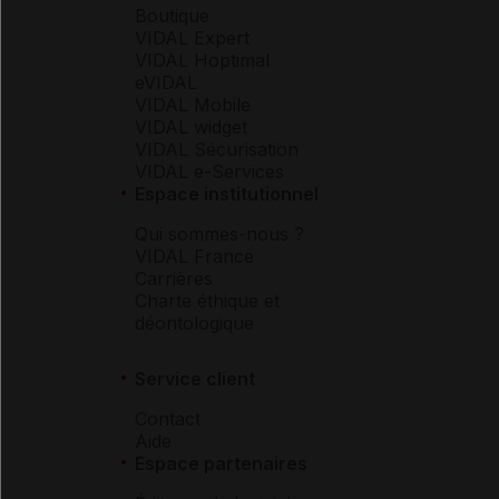
Boutique
VIDAL Expert
VIDAL Hoptimal
eVIDAL
VIDAL Mobile
VIDAL widget
VIDAL Sécurisation
VIDAL e-Services
Espace institutionnel
Qui sommes-nous ?
VIDAL France
Carrières
Charte éthique et
déontologique
Service client
Contact
Aide
Espace partenaires