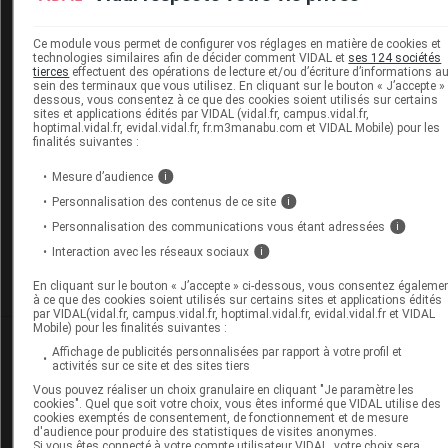
Ce module vous permet de configurer vos réglages en matière de cookies et
technologies similaires afin de décider comment VIDAL et
ses 124 sociétés
tierces
effectuent des opérations de lecture et/ou d’écriture d’informations a
sein des terminaux que vous utilisez. En cliquant sur le bouton « J’accepte » 
Les commentaires sont momentanément
dessous, vous consentez à ce que des cookies soient utilisés sur certains
désactivés
sites et applications édités par VIDAL (vidal.fr, campus.vidal.fr,
hoptimal.vidal.fr, evidal.vidal.fr, fr.m3manabu.com et VIDAL Mobile) pour les
finalités suivantes :
La publication de commentaires est
momentanément indisponible.
Mesure d’audience
i
Personnalisation des contenus de ce site
i
Personnalisation des communications vous étant adressées
i
Pour recevoir gratuitement toute l’actualité par mai
Interaction avec les réseaux sociaux
i
Je m'abonne !
En cliquant sur le bouton « J’accepte » ci-dessous, vous consentez égaleme
à ce que des cookies soient utilisés sur certains sites et applications édités
par VIDAL(vidal.fr, campus.vidal.fr, hoptimal.vidal.fr, evidal.vidal.fr et VIDAL
Mobile) pour les finalités suivantes :
Dans la même
rubrique
Affichage de publicités personnalisées par rapport à votre profil et
activités sur ce site et des sites tiers
17 juillet 2026
Vous pouvez réaliser un choix granulaire en cliquant "Je paramètre les
cookies". Quel que soit votre choix, vous êtes informé que VIDAL utilise des
Kenya : alerte aux oreillons dans les écoles de
cookies exemptés de consentement, de fonctionnement et de mesure
Nairobi
d'audience pour produire des statistiques de visites anonymes.
Si vous êtes connecté à votre compte utilisateur VIDAL, votre choix sera