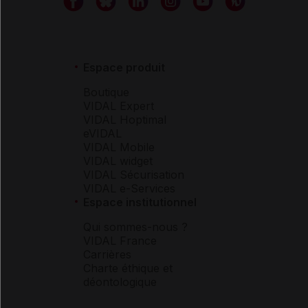
Espace produit
Boutique
VIDAL Expert
VIDAL Hoptimal
eVIDAL
VIDAL Mobile
VIDAL widget
VIDAL Sécurisation
VIDAL e-Services
Espace institutionnel
Qui sommes-nous ?
VIDAL France
Carrières
Charte éthique et
déontologique