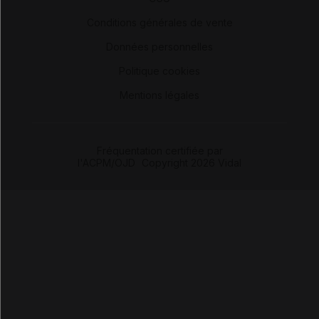
-
Conditions générales de vente
-
Données personnelles
-
Politique cookies
-
Mentions légales
Fréquentation certifiée par
l'ACPM/OJD
|
Copyright 2026 Vidal