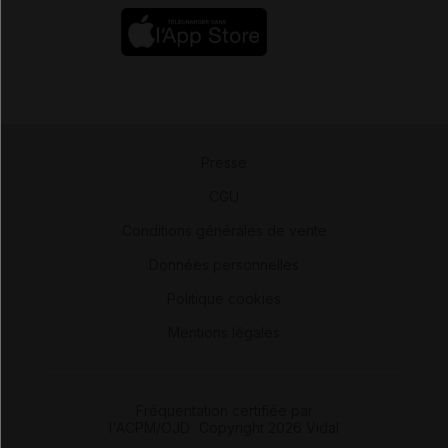
Presse
-
CGU
-
Conditions générales de vente
-
Données personnelles
-
Politique cookies
-
Mentions légales
Fréquentation certifiée par
l'ACPM/OJD
|
Copyright 2026 Vidal