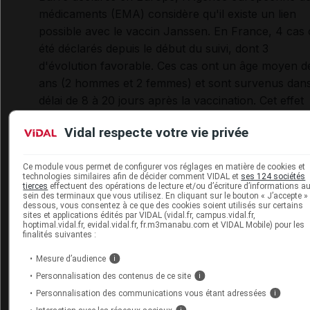
médicaments (EMA) considère qu'il existe un lien
possible avec le vaccin Janssen. En France, 4 cas 
été déclarés depuis le début du suivi, dont 3
d'évolution favorable. Ces cas ont un âge moyen d
ans (2 hommes et 2 femmes) et sont survenus dan
délai de 8 à 20 jours après la vaccination. Cet effet
indésirable très rare sera ajouté à la notice du vacc
Vidal respecte votre vie privée
Janssen.
Effets indésirables de ce vaccin.
Ce module vous permet de configurer vos réglages en matière de cookies et
technologies similaires afin de décider comment VIDAL et
ses 124 sociétés
tierces
effectuent des opérations de lecture et/ou d’écriture d’informations a
Bilan vaccinal :
plus de 4 093 000 injections ont été
sein des terminaux que vous utilisez. En cliquant sur le bouton « J’accepte » 
dessous, vous consentez à ce que des cookies soient utilisés sur certains
réalisées du 09/07/2021 au 15/07/2021
sites et applications édités par VIDAL (vidal.fr, campus.vidal.fr,
hoptimal.vidal.fr, evidal.vidal.fr, fr.m3manabu.com et VIDAL Mobile) pour les
finalités suivantes :
Plus de 49 231 000 injections avec COMIRNATY
Mesure d’audience
i
(BioNTech-Pfizer) ;
Personnalisation des contenus de ce site
i
Plus de 5 949 000 injections avec SPIKEVAX
Personnalisation des communications vous étant adressées
i
(Moderna) ;