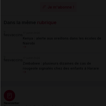
Je m'abonne !
Dans la même
rubrique
17 juillet 2026
Kenya : alerte aux oreillons dans les écoles de
Nairobi
17 juillet 2026
Zimbabwe : plusieurs dizaines de cas de
rougeole signalés chez des enfants à Harare
Newsletter