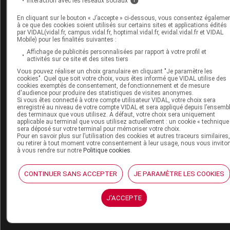
Interaction avec les réseaux sociaux
i
Plus de 7 411 000 injections avec VAXZEVRIA
En cliquant sur le bouton « J’accepte » ci-dessous, vous consentez égaleme
(AstraZeneca) ;
à ce que des cookies soient utilisés sur certains sites et applications édités
par VIDAL(vidal.fr, campus.vidal.fr, hoptimal.vidal.fr, evidal.vidal.fr et VIDAL
Mobile) pour les finalités suivantes :
Plus de 665 000 injections avec COVID-19 VACCIN
Affichage de publicités personnalisées par rapport à votre profil et
Janssen.
activités sur ce site et des sites tiers
Vous pouvez réaliser un choix granulaire en cliquant "Je paramètre les
Plus de 63 258 000 injections ont été réalisées au total a
cookies". Quel que soit votre choix, vous êtes informé que VIDAL utilise des
cookies exemptés de consentement, de fonctionnement et de mesure
15/07/2021.
d'audience pour produire des statistiques de visites anonymes.
Si vous êtes connecté à votre compte utilisateur VIDAL, votre choix sera
enregistré au niveau de votre compte VIDAL et sera appliqué depuis l’ensemb
Référence
des terminaux que vous utilisez. A défaut, votre choix sera uniquement
applicable au terminal que vous utilisez actuellement : un cookie « technique
sera déposé sur votre terminal pour mémoriser votre choix.
ANSM : point de situation sur la surveillance des
Pour en savoir plus sur l’utilisation des cookies et autres traceurs similaires
ou retirer à tout moment votre consentement à leur usage, nous vous invito
vaccins contre la COVID-19 - Période du 09/07/2
à vous rendre sur notre
Politique cookies
.
au 15/07/2021
CONTINUER SANS ACCEPTER
JE PARAMÈTRE LES COOKIES
J'ACCEPTE
En partenariat avec
https://www.mesvaccins.net/