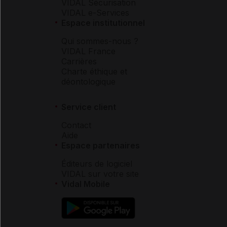
VIDAL Sécurisation
VIDAL e-Services
Espace institutionnel
Qui sommes-nous ?
VIDAL France
Carrières
Charte éthique et
déontologique
Service client
Contact
Aide
Espace partenaires
Éditeurs de logiciel
VIDAL sur votre site
Vidal Mobile