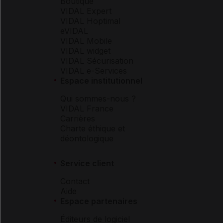
Boutique
VIDAL Expert
VIDAL Hoptimal
eVIDAL
VIDAL Mobile
VIDAL widget
VIDAL Sécurisation
VIDAL e-Services
Espace institutionnel
Qui sommes-nous ?
VIDAL France
Carrières
Charte éthique et
déontologique
Service client
Contact
Aide
Espace partenaires
Éditeurs de logiciel