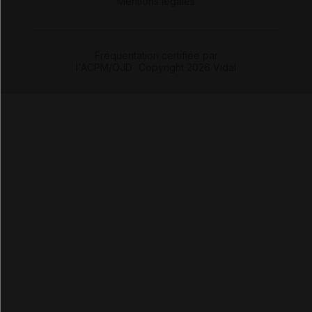
Mentions légales
Fréquentation certifiée par
l'ACPM/OJD
|
Copyright 2026 Vidal