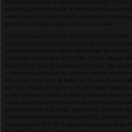
qu'ils occupent dans la lutte contre l'épidémie". L'étude
ailleurs qu'une infection par le SARS-CoV-2 laisse une p
même niveau que la vaccination pendant environ 6 mois,
protection a tendance à décroître passé ce délai.
L'étude française s'intéresse à présent au variant Delta, 
majoritaire sur le territoire national et dans plusieurs pays
associé à de nouvelles vagues épidémiques. En France, 
juin, il a été détecté dans 20,5 % des PCR de criblage int
contre 10,5 % dans la semaine du 14-20 juin. Des résultat
protection apportée par les vaccins contre ce variant 
être publiés (voir notre
actualité du 25 juin
). D'après l'
par Santé Publique Angleterre (Public Health England), 
protection apparaît assez fortement diminuée après une
vaccin, et particulièrement contre les formes symptomat
d'infection par le virus Delta : dans ce cas, l'efficacité d
Vaxzevria et Comirnaty n'est que de 33 %. Elle est par c
respectivement 60 et 88 % après une deuxième dose, et 
% et 96 % lorsqu'il s'agit de protection contre les forme