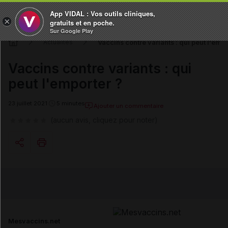
App VIDAL : Vos outils cliniques,
×
gratuits et en poche.
Sur Google Play
Vaccins contre variants : qui peut l'empo
Actualités
Vaccins contre variants : qui
peut l'emporter ?
23 juillet 2021
5 minutes
Ajouter un commentaire
(aucun avis, cliquez pour noter)
Copier l'url
Email
Mesvaccins.net