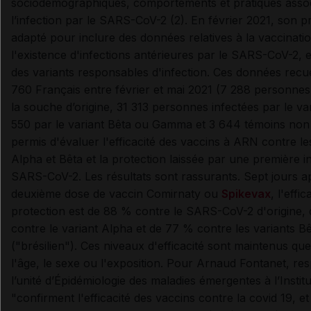
sociodémographiques, comportements et pratiques asso
l’infection par le SARS-CoV-2 (2). En février 2021, son p
adapté pour inclure des données relatives à la vaccinatio
l'existence d'infections antérieures par le SARS-CoV-2, e
des variants responsables d'infection. Ces données recue
760 Français entre février et mai 2021 (7 288 personnes
la souche d’origine, 31 313 personnes infectées par le va
550 par le variant Bêta ou Gamma et 3 644 témoins non 
permis d'évaluer l'efficacité des vaccins à ARN contre le
Alpha et Bêta et la protection laissée par une première in
SARS-CoV-2. Les résultats sont rassurants. Sept jours a
deuxième dose de vaccin Comirnaty ou
Spikevax
, l'effic
protection est de 88 % contre le SARS-CoV-2 d'origine,
contre le variant Alpha et de 77 % contre les variants
("brésilien"). Ces niveaux d'efficacité sont maintenus que
l'âge, le sexe ou l'exposition. Pour Arnaud Fontanet, re
l’unité d’Épidémiologie des maladies émergentes à l’Institu
"confirment l'efficacité des vaccins contre la covid 19, et 