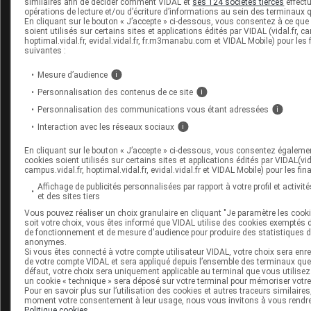
similaires afin de décider comment VIDAL et
ses 124 sociétés tierces
effect
Variant.
https://www.nejm.org/doi/full/10.1056/
opérations de lecture et/ou d’écriture d’informations au sein des terminaux q
query=featured_home
En cliquant sur le bouton « J’accepte » ci-dessous, vous consentez à ce que
soient utilisés sur certains sites et applications édités par VIDAL (vidal.fr, c
hoptimal.vidal.fr, evidal.vidal.fr, fr.m3manabu.com et VIDAL Mobile) pour les f
suivantes :
En partenariat avec
Mesure d’audience
i
https://www.mesvaccins.net/
Personnalisation des contenus de ce site
i
Personnalisation des communications vous étant adressées
i
Interaction avec les réseaux sociaux
i
Carnet de vaccination électr
En cliquant sur le bouton « J’accepte » ci-dessous, vous consentez égaleme
cookies soient utilisés sur certains sites et applications édités par VIDAL(vida
campus.vidal.fr, hoptimal.vidal.fr, evidal.vidal.fr et VIDAL Mobile) pour les fin
Cet article d'actualité rédigé par un auteur scientifique reflète 
connaissances sur le sujet traité à la date de sa publication. Il 
Affichage de publicités personnalisées par rapport à votre profil et activité
et des sites tiers
d'une page encyclopédique régulièrement remise à jour. L'év
Vous pouvez réaliser un choix granulaire en cliquant "Je paramètre les cook
ultérieure des connaissances scientifiques peut le rendre en t
soit votre choix, vous êtes informé que VIDAL utilise des cookies exemptés
caduc.
Consultez notre charte éthique et déontologique
de fonctionnement et de mesure d'audience pour produire des statistiques d
anonymes.
Si vous êtes connecté à votre compte utilisateur VIDAL, votre choix sera enr
de votre compte VIDAL et sera appliqué depuis l’ensemble des terminaux que 
défaut, votre choix sera uniquement applicable au terminal que vous utilisez
un cookie « technique » sera déposé sur votre terminal pour mémoriser votre
Pour en savoir plus sur l’utilisation des cookies et autres traceurs similaires,
Les commentaires sont momentanément désacti
moment votre consentement à leur usage, nous vous invitons à vous rendre
Politique cookies
.