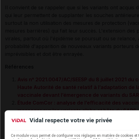
Il convient de se rappeler que si les variants ont acquis 
qui leur permettent de supplanter les souches antérieure
surtout la non utilisation des mesures de protection (vacc
mesures barrières) qui fait leur succès. L'extension des 
virales, partout où l'épidémie se poursuit ou se relance,
probabilité d'apparition de nouveaux variants porteurs d
imprévisibles et doit être enrayée.
Références
Avis n° 2021.0047/AC/SEESP du 8 juillet 2021 du c
Haute Autorité de santé relatif à l’adaptation de l
vaccinale devant l’émergence de variants du SA
Étude ComCor : analyse de l’efficacité des vacci
messager sur les variants alpha et bêta du SARS
France.
Vidal respecte votre vie privée
J.L. Bernal, N. Andrews et coll. Effectiveness of Co
Vaccines against the B.1.617.2 (Delta)
Ce module vous permet de configurer vos réglages en matière de cookies et