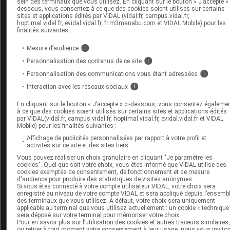
sein des terminaux que vous utilisez. En cliquant sur le bouton « J’accepte » 
ayant des antécédents de syndrome de fuite capillaire. L
dessous, vous consentez à ce que des cookies soient utilisés sur certains
résumé des caractéristiques du produit (RCP) et la notic
sites et applications édités par VIDAL (vidal.fr, campus.vidal.fr,
hoptimal.vidal.fr, evidal.vidal.fr, fr.m3manabu.com et VIDAL Mobile) pour les
ont été mis à jour avec ces informations.
finalités suivantes :
Mesure d’audience
i
Effets indésirables de ce vaccin.
Personnalisation des contenus de ce site
i
Bilan vaccinal :
plus de 8 176 000 injections ont été
Personnalisation des communications vous étant adressées
i
réalisées du 25/06/2021 au 08/07/2021
Interaction avec les réseaux sociaux
i
En cliquant sur le bouton « J’accepte » ci-dessous, vous consentez égaleme
Plus de 45 779 000 injections avec Comirnaty
à ce que des cookies soient utilisés sur certains sites et applications édités
par VIDAL(vidal.fr, campus.vidal.fr, hoptimal.vidal.fr, evidal.vidal.fr et VIDAL
(BioNTech-Pfizer) ;
Mobile) pour les finalités suivantes :
Plus de 5 566 000 injections avec Spikevax (Moder
Affichage de publicités personnalisées par rapport à votre profil et
activités sur ce site et des sites tiers
;
Vous pouvez réaliser un choix granulaire en cliquant "Je paramètre les
cookies". Quel que soit votre choix, vous êtes informé que VIDAL utilise des
Plus de 7 210 000 injections avec Vaxzevria
cookies exemptés de consentement, de fonctionnement et de mesure
d'audience pour produire des statistiques de visites anonymes.
(AstraZeneca) ;
Si vous êtes connecté à votre compte utilisateur VIDAL, votre choix sera
enregistré au niveau de votre compte VIDAL et sera appliqué depuis l’ensemb
Plus de 609 000 injections avec Janssen COVID-19
des terminaux que vous utilisez. A défaut, votre choix sera uniquement
applicable au terminal que vous utilisez actuellement : un cookie « technique
Vaccine.
sera déposé sur votre terminal pour mémoriser votre choix.
Pour en savoir plus sur l’utilisation des cookies et autres traceurs similaires
ou retirer à tout moment votre consentement à leur usage, nous vous invito