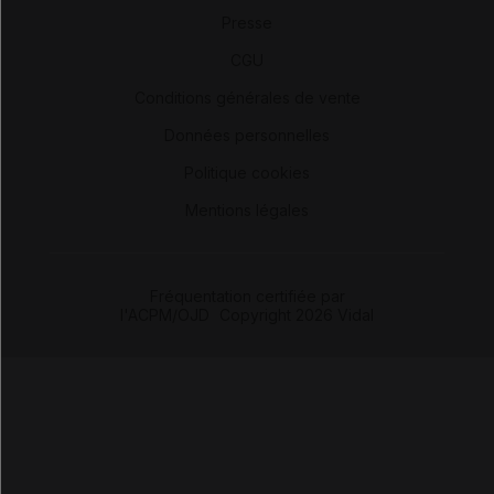
Presse
-
CGU
-
Conditions générales de vente
-
Données personnelles
-
Politique cookies
-
Mentions légales
Fréquentation certifiée par
l'ACPM/OJD
|
Copyright 2026 Vidal