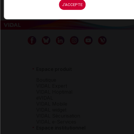
J'ACCEPTE
Espace produit
Boutique
VIDAL Expert
VIDAL Hoptimal
eVIDAL
VIDAL Mobile
VIDAL widget
VIDAL Sécurisation
VIDAL e-Services
Espace institutionnel