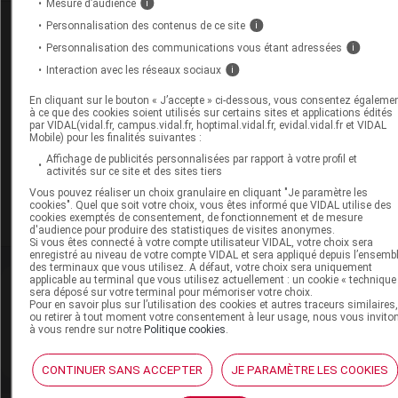
Mesure d’audience
i
Dans la même
rubrique
Personnalisation des contenus de ce site
i
Personnalisation des communications vous étant adressées
i
17 juillet 2026
Interaction avec les réseaux sociaux
i
Kenya : alerte aux oreillons dans les écoles de
En cliquant sur le bouton « J’accepte » ci-dessous, vous consentez égaleme
Nairobi
à ce que des cookies soient utilisés sur certains sites et applications édités
par VIDAL(vidal.fr, campus.vidal.fr, hoptimal.vidal.fr, evidal.vidal.fr et VIDAL
Mobile) pour les finalités suivantes :
Affichage de publicités personnalisées par rapport à votre profil et
17 juillet 2026
activités sur ce site et des sites tiers
Zimbabwe : plusieurs dizaines de cas de
Vous pouvez réaliser un choix granulaire en cliquant "Je paramètre les
rougeole signalés chez des enfants à Harare
cookies". Quel que soit votre choix, vous êtes informé que VIDAL utilise des
cookies exemptés de consentement, de fonctionnement et de mesure
d'audience pour produire des statistiques de visites anonymes.
Si vous êtes connecté à votre compte utilisateur VIDAL, votre choix sera
enregistré au niveau de votre compte VIDAL et sera appliqué depuis l’ensemb
des terminaux que vous utilisez. A défaut, votre choix sera uniquement
applicable au terminal que vous utilisez actuellement : un cookie « technique
sera déposé sur votre terminal pour mémoriser votre choix.
Pour en savoir plus sur l’utilisation des cookies et autres traceurs similaires
ou retirer à tout moment votre consentement à leur usage, nous vous invito
Newsletter
à vous rendre sur notre
Politique cookies
.
Restez informé de l’actualité médicale quotidiennement
S’inscrire à la newsletter
CONTINUER SANS ACCEPTER
JE PARAMÈTRE LES COOKIES