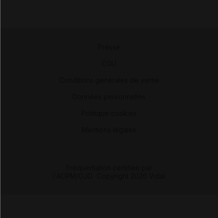
Presse
-
CGU
-
Conditions générales de vente
-
Données personnelles
-
Politique cookies
-
Mentions légales
Fréquentation certifiée par
l'ACPM/OJD
|
Copyright 2026 Vidal