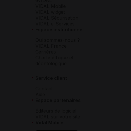
eVIDAL
VIDAL Mobile
VIDAL widget
VIDAL Sécurisation
VIDAL e-Services
Espace institutionnel
Qui sommes-nous ?
VIDAL France
Carrières
Charte éthique et
déontologique
Service client
Contact
Aide
Espace partenaires
Éditeurs de logiciel
VIDAL sur votre site
Vidal Mobile