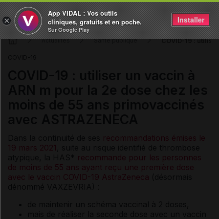
App VIDAL : Vos outils
Installer
×
cliniques, gratuits et en poche.
Sur Google Play
COVID-19 : utilis
Actualités
Santé publique
COVID-19
COVID-19 : utiliser un vaccin à
ARN m pour la 2e dose chez les
moins de 55 ans primovaccinés
avec ASTRAZENECA
Dans la continuité de ses
recommandations émises le
19 mars 2021
, suite au risque identifié de thrombose
atypique, la HAS*
recommande pour les personnes
de moins de 55 ans ayant reçu une première dose
avec le
vaccin COVID-19 AstraZeneca
(désormais
dénommé VAXZEVRIA) :
de maintenir un schéma vaccinal à 2 doses,
mais de réaliser la seconde dose avec un vaccin