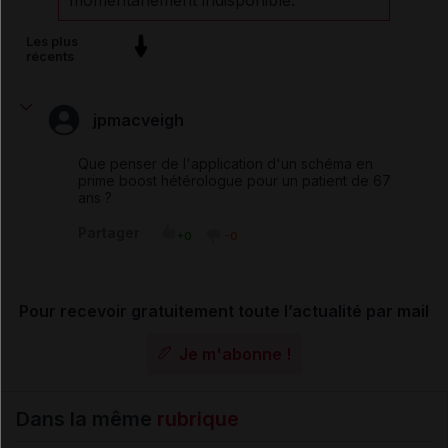
Les plus
récents
jpmacveigh
Que penser de l'application d'un schéma en
prime boost hétérologue pour un patient de 67
ans ?
Partager
+0
-0
Pour recevoir gratuitement toute l’actualité par mail
Je m'abonne !
Dans la même
rubrique