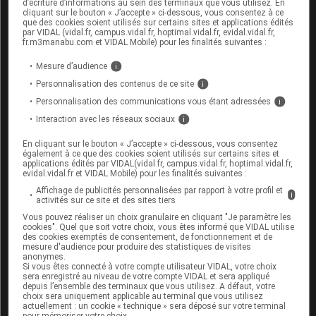
d’écriture d’informations au sein des terminaux que vous utilisez. En
amplifying RNA and Adenoviral COVID vaccines
cliquant sur le bouton « J’accepte » ci-dessous, vous consentez à ce
que des cookies soient utilisés sur certains sites et applications édités
induce robust immune responses in mice ; this
par VIDAL (vidal.fr, campus.vidal.fr, hoptimal.vidal.fr, evidal.vidal.fr,
fr.m3manabu.com et VIDAL Mobile) pour les finalités suivantes :
version posted March 23, 2021
(preprint) ;
Mesure d’audience
i
étude d'efficacité menée chez le singe Rhésus
Personnalisation des contenus de ce site
i
macaque, évaluant la supériorité de la co-
Personnalisation des communications vous étant adressées
i
administration d'un vaccin ADN et d'un vaccin
Interaction avec les réseaux sociaux
i
protéique comparativement à l'utilisation de ces
vaccins utilisés en prime boost homologue dans
En cliquant sur le bouton « J’accepte » ci-dessous, vous consentez
également à ce que des cookies soient utilisés sur certains sites et
la protection contre une infection contre le
applications édités par VIDAL(vidal.fr, campus.vidal.fr, hoptimal.vidal.fr,
evidal.vidal.fr et VIDAL Mobile) pour les finalités suivantes :
SARS-CoV-229 :
He Q, Mao Q, An C, Zhang J,
Affichage de publicités personnalisées par rapport à votre profil et
Gao F, Bian L, et al.
Heterologous prime-boost:
i
activités sur ce site et des sites tiers
breaking the protective immune response
Vous pouvez réaliser un choix granulaire en cliquant "Je paramètre les
cookies". Quel que soit votre choix, vous êtes informé que VIDAL utilise
bottleneck of COVID-19 vaccine candidates
.
des cookies exemptés de consentement, de fonctionnement et de
mesure d'audience pour produire des statistiques de visites
Emerging microbes & infections 2021.
anonymes.
Si vous êtes connecté à votre compte utilisateur VIDAL, votre choix
sera enregistré au niveau de votre compte VIDAL et sera appliqué
depuis l’ensemble des terminaux que vous utilisez. A défaut, votre
choix sera uniquement applicable au terminal que vous utilisez
Enfin, la HAS évoque le vaccin Gam-COVID-Vac
actuellement : un cookie « technique » sera déposé sur votre terminal
pour mémoriser votre choix.