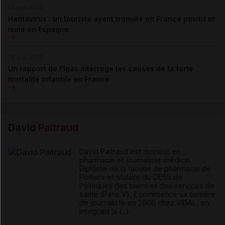
06 août 2026
Hantavirus : un touriste ayant transité en France positif et
isolé en Espagne
06 août 2026
Un rapport de l'Igas interroge les causes de la forte
mortalité infantile en France
David
Paitraud
David Paitraud est docteur en
pharmacie et journaliste médical.
Diplômé de la faculté de pharmacie de
Poitiers et titulaire du DESS de
Politiques des biens et des services de
santé (Paris V), il commence sa carrière
de journaliste en 2006 chez VIDAL, en
intégrant la (...)