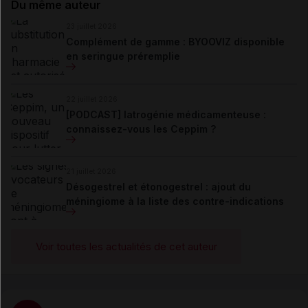
Du même auteur
23 juillet 2026
Complément de gamme : BYOOVIZ disponible
en seringue préremplie
22 juillet 2026
[PODCAST] Iatrogénie médicamenteuse :
connaissez-vous les Ceppim ?
21 juillet 2026
Désogestrel et étonogestrel : ajout du
méningiome à la liste des contre-indications
Voir toutes les actualités de cet auteur