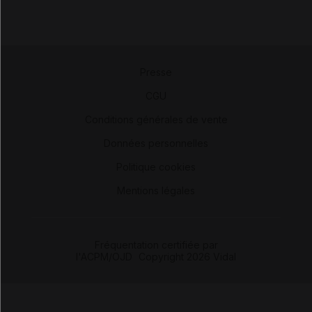
Presse
-
CGU
-
Conditions générales de vente
-
Données personnelles
-
Politique cookies
-
Mentions légales
Fréquentation certifiée par
l'ACPM/OJD
|
Copyright 2026 Vidal