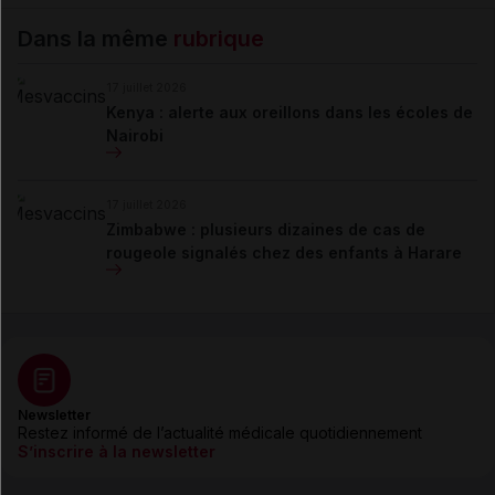
Dans la même
rubrique
17 juillet 2026
Kenya : alerte aux oreillons dans les écoles de
Nairobi
17 juillet 2026
Zimbabwe : plusieurs dizaines de cas de
rougeole signalés chez des enfants à Harare
Newsletter
Restez informé de l’actualité médicale quotidiennement
S’inscrire à la newsletter