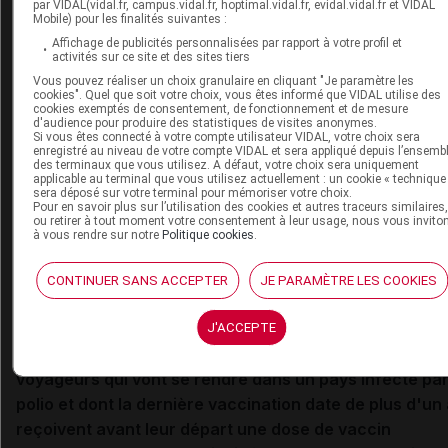
4.1.
Pour un séjour de moins de quatre semaines en pa
par VIDAL(vidal.fr, campus.vidal.fr, hoptimal.vidal.fr, evidal.vidal.fr et VIDAL
Mobile) pour les finalités suivantes :
de catégorie 1 ou 2
Affichage de publicités personnalisées par rapport à votre profil et
activités sur ce site et des sites tiers
Au titre de la protection individuelle et si le voyageur est 
Vous pouvez réaliser un choix granulaire en cliquant "Je paramètre les
jour de sa vaccination, il n’existe pas de justification à
cookies". Quel que soit votre choix, vous êtes informé que VIDAL utilise des
cookies exemptés de consentement, de fonctionnement et de mesure
administrer une dose additionnelle de vaccin contenant l
d'audience pour produire des statistiques de visites anonymes.
Si vous êtes connecté à votre compte utilisateur VIDAL, votre choix sera
valence polio car il ne présente pas de risque de contrac
enregistré au niveau de votre compte VIDAL et sera appliqué depuis l’ensemb
des terminaux que vous utilisez. A défaut, votre choix sera uniquement
la poliomyélite.
applicable au terminal que vous utilisez actuellement : un cookie « technique
sera déposé sur votre terminal pour mémoriser votre choix.
Pour en savoir plus sur l’utilisation des cookies et autres traceurs similaires
Cependant, au titre de la protection collective, le voyage
ou retirer à tout moment votre consentement à leur usage, nous vous invito
à vous rendre sur notre
Politique cookies
.
peut être infecté par un virus polio au cours de son séjo
et être à l’origine de sa dissémination dans son entourage
CONTINUER SANS ACCEPTER
JE PARAMÈTRE LES COOKIES
surtout si sa vaccination date de plus d'un an.
En conséquence, le Haut Conseil de la santé publique
J'ACCEPTE
(HCSP) recommande dans cette situation que les
voyageurs qui vont se rendre dans un pays infecté par
polio et dont la dernière vaccination date de plus d'un
reçoivent avant leur départ une dose de vaccin