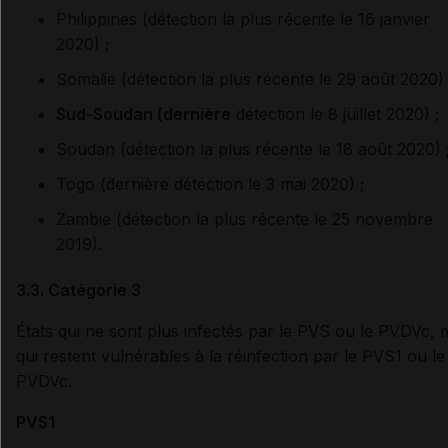
Philippines (détection la plus récente le 16 janvier
2020) ;
Somalie (détection la plus récente le 29 août 2020) 
Sud-Soudan (dernière
détection le 8 juillet 2020) ;
Soudan (détection la plus récente le 18 août 2020) 
Togo (dernière détection le 3 mai 2020) ;
Zambie (détection la plus récente le 25 novembre
2019).
3.3. Catégorie 3
États qui ne sont plus infectés par le PVS ou le PVDVc, 
qui restent vulnérables à la réinfection par le PVS1 ou le
PVDVc.
PVS1