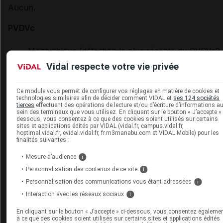
Aucun.
PVDVc
Mozambique (détection la plus récente du PVDVc2 
17 décembre 2018) ;
Vidal respecte votre vie privée
Papouasie Nouvelle Guinée (détection la plus réce
Ce module vous permet de configurer vos réglages en matière de cookies et
du cVDPV1 le 6 novembre 2018) ;
technologies similaires afin de décider comment VIDAL et
ses 124 sociétés
tierces
effectuent des opérations de lecture et/ou d’écriture d’informations a
Indonésie (détection la plus récente du cVDPV1 le 1
sein des terminaux que vous utilisez. En cliquant sur le bouton « J’accepte » 
dessous, vous consentez à ce que des cookies soient utilisés sur certains
février 2019) ;
sites et applications édités par VIDAL (vidal.fr, campus.vidal.fr,
hoptimal.vidal.fr, evidal.vidal.fr, fr.m3manabu.com et VIDAL Mobile) pour les
Myanmar (détection la plus récente du cVDPV1 le 
finalités suivantes :
août 2019) ;
Mesure d’audience
i
Chine (détection la plus récente du PVDV2 le 18 ao
Personnalisation des contenus de ce site
i
2019).
Personnalisation des communications vous étant adressées
i
Interaction avec les réseaux sociaux
i
4. Recommandations pour le voyageur
En cliquant sur le bouton « J’accepte » ci-dessous, vous consentez égaleme
à ce que des cookies soient utilisés sur certains sites et applications édités