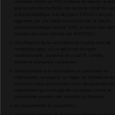
mondiale contre les PV2 continue de baisser, à me
que la cohorte d'enfants nés après le retrait du vac
antipoliomyélitique oral de type 2 (VPO2) s'accroît,
aggravée par une faible couverture par le vaccin
antipoliomyélitique inactivé (VPI), en particulier dan
certains des pays infectés par le PVDVc2 ;
l’insuffisance de la vaccination de routine dans de
nombreux pays, où ce déficit est d’origine
multifactorielle : épidémie de covid 19, conflits,
situations d’urgence complexes ;
l’inaccessibilité à la vaccination, en particulier en
Afghanistan, au Nigeria, au Niger, en Somalie et au
Myanmar, pays qui comptent tous des populations
importantes qui n'ont pas été vaccinées contre la
poliomyélite pendant des périodes prolongées ;
les mouvements de population ;
la nouvelle flambée de PVDVc1 au Yémen qui illustr