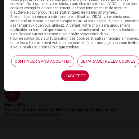
cookies". Quel que soit votre choix, vous êtes informé que VIDAL utilise des
cookies exemptés de consentement, de fonctionnement et de mesure
d'audience pour produire des statistiques de visites anonymes.
17 juillet 2026
Si vous êtes connecté à votre compte utilisateur VIDAL, votre choix sera
Kenya : alerte aux oreillons dans les écoles de
enregistré au niveau de votre compte VIDAL et sera appliqué depuis l’ensemb
des terminaux que vous utilisez. A défaut, votre choix sera uniquement
Nairobi
applicable au terminal que vous utilisez actuellement : un cookie « technique
sera déposé sur votre terminal pour mémoriser votre choix.
Pour en savoir plus sur l’utilisation des cookies et autres traceurs similaires
ou retirer à tout moment votre consentement à leur usage, nous vous invito
17 juillet 2026
à vous rendre sur notre
Politique cookies
.
Zimbabwe : plusieurs dizaines de cas de
rougeole signalés chez des enfants à Harare
CONTINUER SANS ACCEPTER
JE PARAMÈTRE LES COOKIES
J'ACCEPTE
Newsletter
Restez informé de l’actualité médicale quotidiennement
S’inscrire à la newsletter