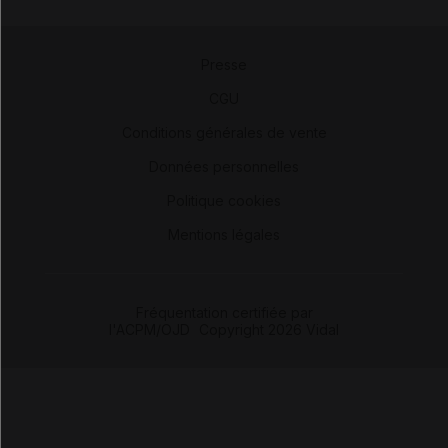
Presse
-
CGU
-
Conditions générales de vente
-
Données personnelles
-
Politique cookies
-
Mentions légales
Fréquentation certifiée par
l'ACPM/OJD
|
Copyright 2026 Vidal