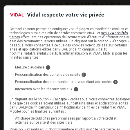
l'état des connaissances sur le sujet traité à la date de sa
publication. Il ne s'agit pas d'une page encyclopédique
Vidal respecte votre vie privée
régulièrement remise à jour. L'évolution ultérieure des
connaissances scientifiques peut le rendre en tout ou partie
caduc.
Consultez notre charte éthique et déontologique
Ce module vous permet de configurer vos réglages en matière de cookies et
technologies similaires afin de décider comment VIDAL et
ses 124 sociétés
tierces
effectuent des opérations de lecture et/ou d’écriture d’informations a
sein des terminaux que vous utilisez. En cliquant sur le bouton « J’accepte » 
dessous, vous consentez à ce que des cookies soient utilisés sur certains
sites et applications édités par VIDAL (vidal.fr, campus.vidal.fr,
hoptimal.vidal.fr, evidal.vidal.fr, fr.m3manabu.com et VIDAL Mobile) pour les
Les commentaires sont momentanément
finalités suivantes :
désactivés
Mesure d’audience
i
La publication de commentaires est
Personnalisation des contenus de ce site
i
momentanément indisponible.
Personnalisation des communications vous étant adressées
i
Interaction avec les réseaux sociaux
i
Pour recevoir gratuitement toute l’actualité par mai
En cliquant sur le bouton « J’accepte » ci-dessous, vous consentez égaleme
à ce que des cookies soient utilisés sur certains sites et applications édités
par VIDAL(vidal.fr, campus.vidal.fr, hoptimal.vidal.fr, evidal.vidal.fr et VIDAL
Je m'abonne !
Mobile) pour les finalités suivantes :
Affichage de publicités personnalisées par rapport à votre profil et
activités sur ce site et des sites tiers
Dans la même
rubrique
Vous pouvez réaliser un choix granulaire en cliquant "Je paramètre les