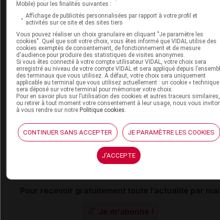
Mobile) pour les finalités suivantes :
Affichage de publicités personnalisées par rapport à votre profil et
Cet article d'actualité rédigé par un auteur scientifique reflète
activités sur ce site et des sites tiers
l'état des connaissances sur le sujet traité à la date de sa
Vous pouvez réaliser un choix granulaire en cliquant "Je paramètre les
publication. Il ne s'agit pas d'une page encyclopédique
cookies". Quel que soit votre choix, vous êtes informé que VIDAL utilise des
cookies exemptés de consentement, de fonctionnement et de mesure
régulièrement remise à jour. L'évolution ultérieure des
d'audience pour produire des statistiques de visites anonymes.
connaissances scientifiques peut le rendre en tout ou partie
Si vous êtes connecté à votre compte utilisateur VIDAL, votre choix sera
enregistré au niveau de votre compte VIDAL et sera appliqué depuis l’ensemb
caduc.
Consultez notre charte éthique et déontologique
des terminaux que vous utilisez. A défaut, votre choix sera uniquement
applicable au terminal que vous utilisez actuellement : un cookie « technique
sera déposé sur votre terminal pour mémoriser votre choix.
Pour en savoir plus sur l’utilisation des cookies et autres traceurs similaires
ou retirer à tout moment votre consentement à leur usage, nous vous invito
à vous rendre sur notre
Politique cookies
.
Les commentaires sont momentanément
désactivés
CONTINUER SANS ACCEPTER
JE PARAMÈTRE LES COOKIES
La publication de commentaires est
J'ACCEPTE
momentanément indisponible.
Pour recevoir gratuitement toute l’actualité par mai
Je m'abonne !