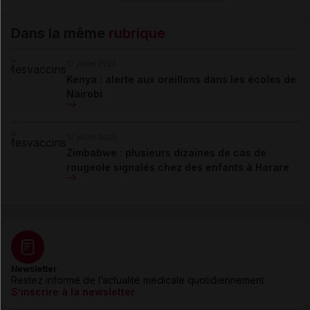
Dans la même
rubrique
17 juillet 2026
Kenya : alerte aux oreillons dans les écoles de
Nairobi
17 juillet 2026
Zimbabwe : plusieurs dizaines de cas de
rougeole signalés chez des enfants à Harare
Newsletter
Restez informé de l’actualité médicale quotidiennement
S’inscrire à la newsletter