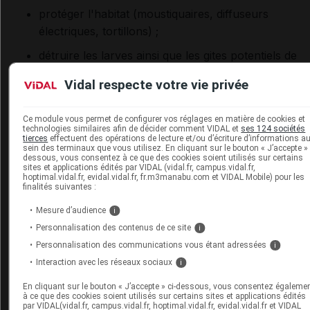
protéger l'habitat (moustiquaires, diffuseurs
électriques, tortillons) ;
détruire les larves ainsi que les gites potentiels de
reproduction des moustiques autour et dans l'habit
Vidal respecte votre vie privée
(en supprimant les soucoupes sous les pots de fle
et en vidant au moins une fois par semaine tous les
Ce module vous permet de configurer vos réglages en matière de cookies et
récipients contenant de l'eau stagnante : détritus,
technologies similaires afin de décider comment VIDAL et
ses 124 sociétés
tierces
effectuent des opérations de lecture et/ou d’écriture d’informations a
boites, gouttières…).
sein des terminaux que vous utilisez. En cliquant sur le bouton « J’accepte » 
dessous, vous consentez à ce que des cookies soient utilisés sur certains
sites et applications édités par VIDAL (vidal.fr, campus.vidal.fr,
Sources : Agence Régionale de santé de Guyane ; Institu
hoptimal.vidal.fr, evidal.vidal.fr, fr.m3manabu.com et VIDAL Mobile) pour les
finalités suivantes :
Pasteur de la Guyane.
Mesure d’audience
i
Personnalisation des contenus de ce site
i
En partenariat avec
Personnalisation des communications vous étant adressées
i
https://www.mesvaccins.net/
Interaction avec les réseaux sociaux
i
En cliquant sur le bouton « J’accepte » ci-dessous, vous consentez égaleme
à ce que des cookies soient utilisés sur certains sites et applications édités
Carnet de vaccination électronique
par VIDAL(vidal.fr, campus.vidal.fr, hoptimal.vidal.fr, evidal.vidal.fr et VIDAL