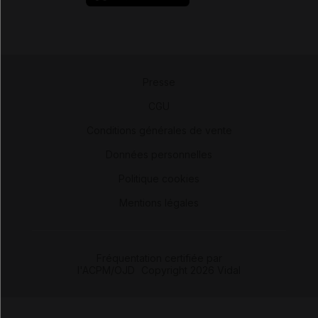
Presse
-
CGU
-
Conditions générales de vente
-
Données personnelles
-
Politique cookies
-
Mentions légales
Fréquentation certifiée par
l'ACPM/OJD
|
Copyright 2026 Vidal