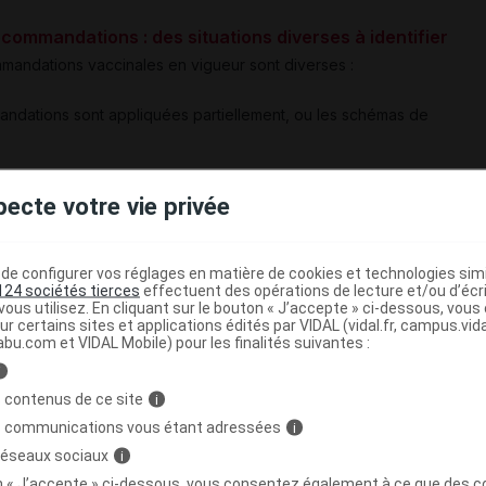
commandations : des situations diverses à identifier
mmandations vaccinales en vigueur sont diverses :
mandations sont appliquées partiellement, ou les schémas de
: cette situation est souvent consécutive à la perte du carnet de
pecte votre vie privée
 toutes les vaccinations réalisées depuis l'enfance ;
 observée dans des contextes familiaux particuliers provoquant une
gement, etc.),
e configurer vos réglages en matière de cookies et technologies simil
124 sociétés tierces
effectuent des opérations de lecture et/ou d’écr
ous utilisez. En cliquant sur le bouton « J’accepte » ci-dessous, vou
culièrement le cas chez des sujets âgés, qui ne dispose pas de
ur certains sites et applications édités par VIDAL (vidal.fr, campus.vidal.
arrivant sur le sol français.
abu.com et VIDAL Mobile) pour les finalités suivantes :
i
 contenus de ce site
i
té doivent vérifier systématiquement le statut vaccinal et, si
s communications vous étant adressées
i
vaccinal.
 réseaux sociaux
i
 sont considérées comme des informations fiables sur les
on « J’accepte » ci-dessous, vous consentez également à ce que des co