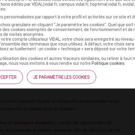
tions édités par VIDAL(vidal.fr, campus.vidal.fr, hoptimal.vidal.fr, evidal.
tes :
s personnalisées par rapport à votre profil et activités sur ce site et d
atique des vaccinations réalisées est nécessaire sur un support
choix granulaire en cliquant "Je paramètre les cookies". Quel que soit 
ise des cookies exemptés de consentement, de fonctionnement et de 
es de visites anonymes.
 votre compte utilisateur VIDAL, votre choix sera enregistré au nivea
 la population générale et les migrants primo-
l’ensemble des terminaux que vous utilisez. A défaut, votre choix ser
ilisez actuellement : un cookie « technique » sera déposé sur votre te
 a distingué deux populations :
’utilisation des cookies et autres traceurs similaires, ou retirer à tou
ge, nous vous invitons à vous rendre sur notre
Politique cookies
.
CCEPTER
JE PARAMÈTRE LES COOKIES
vants.
concrets viennent illustrer la démarche recommandée avant
essaire les modalités pour le réaliser :
hèse
et
exemples associés
) : toutes les opportunités de
es, en particulier à certains moments-clés du parcours de vie ;