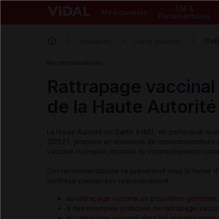
DM &
Médicaments
Parapharmacie
Rat
Actualités
Santé publique
Recommandations
Rattrapage vaccinal
de la Haute Autorité
La Haute Autorité de Santé (HAS), en partenariat ave
(SPILF), propose un ensemble de recommandations rela
vaccinal incomplet, inconnu ou incomplètement connu,
Ces recommandations se présentent sous la forme 
synthèse consacrées respectivement :
au
rattrapage vaccinal en population générale
,
à des
exemples pratiques de rattrapage vaccin
au
rattrapage vaccinal chez les migrants primo-