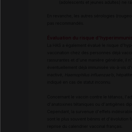
(adolescents et jeunes adultes) ne ra
En revanche, les autres sérologies (rougeol
pas recommandés.
Évaluation du risque d'hyperimmuni
La HAS a également évalué le risque d'hyp
vaccination chez des personnes déjà vacciné
rassurantes et d'une manière générale, il 
éventuellement déjà immunisée vis-à-vis d'u
inactivé,
Haemophilus influenzae
b, hépatite
indiqué en cas de statut inconnu.
Concernant le vaccin contre le tétanos, l'
d'anatoxines tétaniques ou d'antigènes dip
Cependant,
l
a survenue d'effets indésirable
sont le plus souvent bénins et d'évolution f
reprise du calendrier vaccinal français.