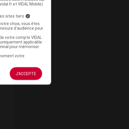
vidal.fr et VIDAL Mobile)
es sites tiers
i
votre choix, vous êtes
mesure d'audience pour
u de votre compte VIDAL
a uniquement applicable
rminal pour mémoriser
t moment votre
J'ACCEPTE