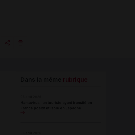
Copier l'url
Email
Dans la même
rubrique
06 août 2026
Hantavirus : un touriste ayant transité en
France positif et isolé en Espagne
06 août 2026