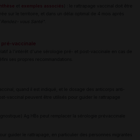
ynthèse
et
exemples associés
) : le rattrapage vaccinal doit être
trée sur le territoire, et dans un délai optimal de 4 mois après
"
Rendez- vous Santé"
.
e pré-vaccinale
elatif à l'intérêt d'une sérologie pré- et post-vaccinale en cas de
défini ses propres recommandations.
ccinal, quand il est indiqué, et le dosage des anticorps anti-
st-vaccinal peuvent être utilisés pour guider le rattrapage
iagnostique) Ag HBs peut remplacer la sérologie prévaccinale
 pour guider le rattrapage, en particulier des personnes migrantes