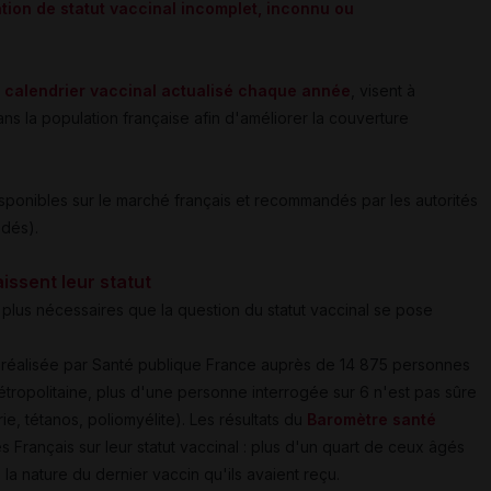
ation de statut vaccinal incomplet, inconnu ou
u
calendrier vaccinal actualisé chaque année
, visent à
dans la population française afin d'améliorer la couverture
sponibles sur le marché français et recommandés par les autorités
ndés).
issent leur statut
lus nécessaires que la question du statut vaccinal se pose
réalisée par Santé publique France auprès de 14 875 personnes
tropolitaine, plus d'une personne interrogée sur 6 n'est pas sûre
ie, tétanos, poliomyélite). Les résultats du
Baromètre santé
Français sur leur statut vaccinal : plus d'un quart de ceux âgés
la nature du dernier vaccin qu'ils avaient reçu.