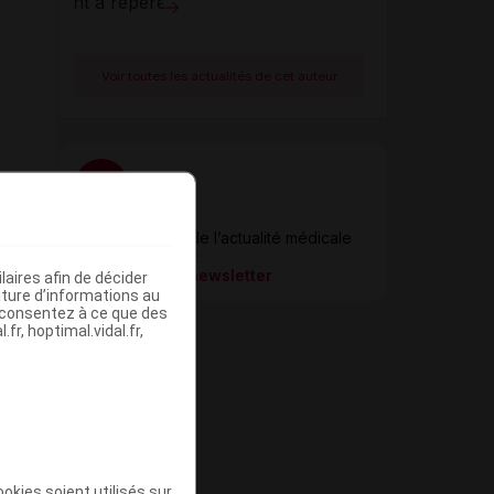
Voir toutes les actualités de cet auteur
Newsletter
Restez informé de l’actualité médicale
quotidiennement
S’inscrire à la newsletter
aires afin de décider
iture d’informations au
s consentez à ce que des
fr, hoptimal.vidal.fr,
okies soient utilisés sur