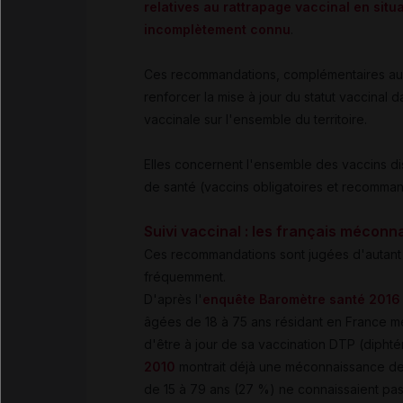
relatives au rattrapage vaccinal en situ
incomplètement connu
.
Ces recommandations, complémentaires a
renforcer la mise à jour du statut vaccinal 
vaccinale sur l'ensemble du territoire.
Elles concernent l'ensemble des vaccins di
de santé (vaccins obligatoires et recomma
Suivi vaccinal : les français méconna
Ces recommandations sont jugées d'autant p
fréquemment.
D'après l'
enquête Baromètre santé 2016
âgées de 18 à 75 ans résidant en France mé
d'être à jour de sa vaccination DTP (diphtér
2010
montrait déjà une méconnaissance des 
de 15 à 79 ans (27 %) ne connaissaient pas 