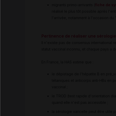
migrants primo-arrivants (
fiche de s
réalisé le plus tôt possible après l'en
l'arrivée, notamment à l'occasion du 
Pertinence de réaliser une sérologi
Il n'existe pas de consensus international r
statut vaccinal inconnu, et chaque pays a 
En France, la HAS estime que :
le dépistage de l'hépatite B en pré_va
tétaniques et anticorps anti-HBs en po
vaccinal ;
le TROD (test rapide d'orientation d
quand elle n'est pas accessible ;
la sérologie varicelle peut être utile