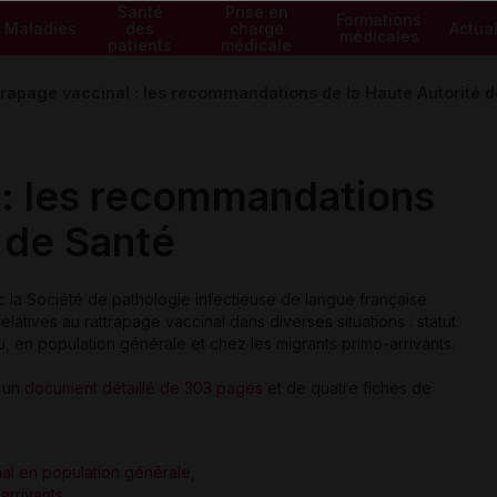
Santé
Prise en
Formations
Maladies
des
charge
Actual
médicales
patients
médicale
trapage vaccinal : les recommandations de la Haute Autorité 
 : les recommandations
 de Santé
c la Société de pathologie infectieuse de langue française
tives au rattrapage vaccinal dans diverses situations : statut
 en population générale et chez les migrants primo-arrivants.
d'un
document détaillé de 303 pages
et de quatre fiches de
al en population générale
,
arrivants
,