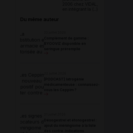
2006 chez VIDAL,
en intégrant la (...)
Du même auteur
23 juillet 2026
Complément de gamme :
BYOOVIZ disponible en
seringue préremplie
22 juillet 2026
[PODCAST] Iatrogénie
médicamenteuse : connaissez-
vous les Ceppim ?
21 juillet 2026
Désogestrel et étonogestrel :
ajout du méningiome à la liste
des contre-indications