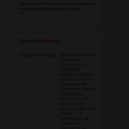
Un rapport de l'Igas interroge les causes de
la forte mortalité infantile en France
David
Paitraud
David Paitraud est
docteur en
pharmacie et
journaliste
médical. Diplômé
de la faculté de
pharmacie de
Poitiers et titulaire
du DESS de
Politiques des
biens et des
services de santé
(Paris V), il
commence sa
carrière de
journaliste en