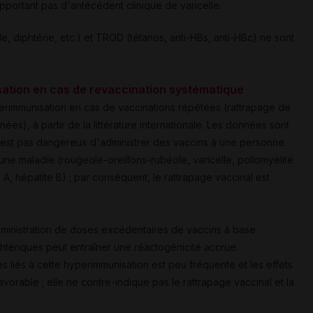
pportant pas d'antécédent clinique de varicelle.
e, diphtérie, etc.) et TROD (tétanos, anti-HBs, anti-HBc) ne sont
sation en cas de revaccination systématique
erimmunisation en cas de vaccinations répétées (rattrapage de
es), à partir de la littérature internationale. Les données sont
n'est pas dangereux d'administrer des vaccins à une personne
ne maladie (rougeole-oreillons-rubéole, varicelle, poliomyélite
 A, hépatite B) ; par conséquent, le rattrapage vaccinal est
administration de doses excédentaires de vaccins à base
htériques peut entraîner une réactogénicité accrue.
s liés à cette hyperimmunisation est peu fréquente et les effets
avorable ; elle ne contre-indique pas le rattrapage vaccinal et la