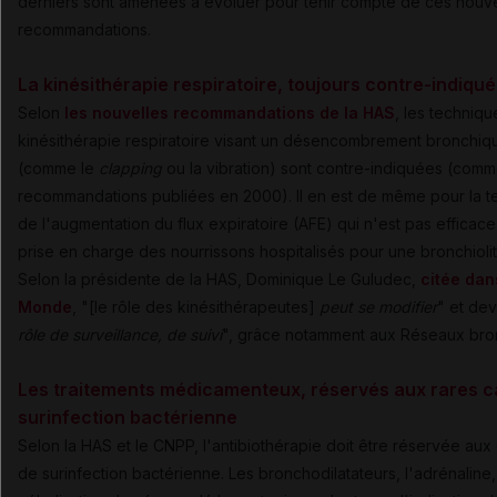
derniers sont amenées à évoluer pour tenir compte de ces nouve
recommandations.
La kinésithérapie respiratoire, toujours contre-indiqu
Selon
les nouvelles recommandations de la HAS
, les techniq
kinésithérapie respiratoire visant un désencombrement bronchiq
(comme le
clapping
ou la vibration) sont contre-indiquées (comm
recommandations publiées en 2000). Il en est de même pour la 
de l'augmentation du flux expiratoire (AFE) qui n'est pas efficace
prise en charge des nourrissons hospitalisés pour une bronchiolit
Selon la présidente de la HAS, Dominique Le Guludec,
citée dan
Monde
, "[le rôle des kinésithérapeutes]
peut se modifier
" et dev
rôle de surveillance, de suivi
", grâce notamment aux Réseaux bron
Les traitements médicamenteux, réservés aux rares c
surinfection bactérienne
Selon la HAS et le CNPP, l'antibiothérapie doit être réservée aux
de surinfection bactérienne. Les bronchodilatateurs, l'adrénaline,