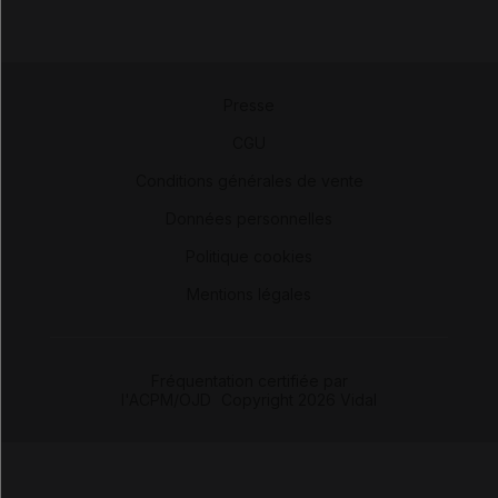
Presse
-
CGU
-
Conditions générales de vente
-
Données personnelles
-
Politique cookies
-
Mentions légales
Fréquentation certifiée par
l'ACPM/OJD
|
Copyright 2026 Vidal