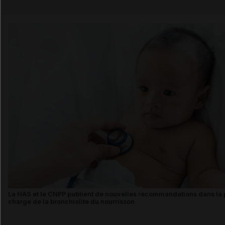
Email
La HAS et le CNPP publient de nouvelles recommandations dans la 
charge de la bronchiolite du nourrisson