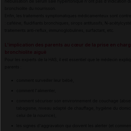
nébulisation de sérum salé hypertonique n'ont pas d'indication d
bronchiolite du nourrisson.
Enfin, les traitements symptomatiques médicamenteux sont contr
: caféine, fluidifiants bronchiques, sirops antitussifs, N-acétylcyst
traitements anti-reflux, immunoglobulines, surfactant, etc.
L'implication des parents au cœur de la prise en charg
bronchiolite aiguë
Pour les experts de la HAS, il est essentiel que le médecin expli
parents :
comment surveiller leur bébé,
comment l'alimenter,
comment sécuriser son environnement de couchage (abs
tabagisme, niveau adapté de chauffage, hygiène du domic
celui de la nourrice),
les signes d'aggravation qui doivent les alerter (et commen