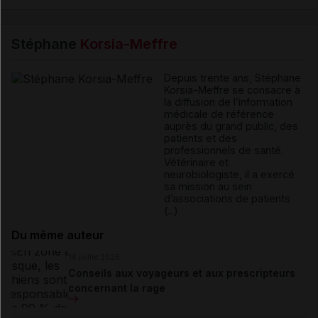
Stéphane
Korsia-Meffre
Depuis trente ans, Stéphane
Korsia-Meffre se consacre à
la diffusion de l’information
médicale de référence
auprès du grand public, des
patients et des
professionnels de santé.
Vétérinaire et
neurobiologiste, il a exercé
sa mission au sein
d’associations de patients
(...)
Du même auteur
16 juillet 2026
Conseils aux voyageurs et aux prescripteurs
concernant la rage