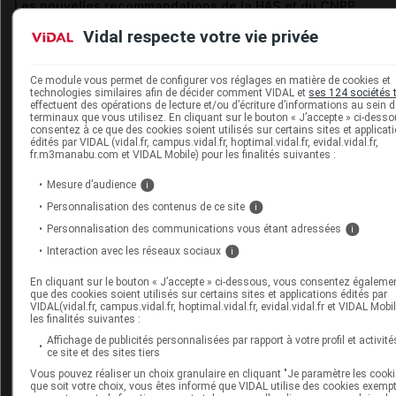
Les nouvelles recommandations de la HAS et du CNPP
"
Prise en charge d'un premier épisode de bronchiolite aiguë
Vidal respecte votre vie privée
nourrisson de moins de 12 mois
", novembre 2019
Ce module vous permet de configurer vos réglages en matière de cookies et
technologies similaires afin de décider comment VIDAL et
ses 124 sociétés 
La
Fiche Outil de prise en charge et évaluation destinée aux
effectuent des opérations de lecture et/ou d’écriture d’informations au sein 
professionnels de santé
, 2019
terminaux que vous utilisez. En cliquant sur le bouton « J’accepte » ci-dess
consentez à ce que des cookies soient utilisés sur certains sites et applicat
édités par VIDAL (vidal.fr, campus.vidal.fr, hoptimal.vidal.fr, evidal.vidal.fr,
fr.m3manabu.com et VIDAL Mobile) pour les finalités suivantes :
La
Fiche Outil de conseil aux parents de nourrissons atteint
bronchiolite
, 2019
Mesure d’audience
i
Personnalisation des contenus de ce site
i
Le communiqué de presse de la HAS et du CNPP
, 14 novembr
Personnalisation des communications vous étant adressées
i
"
Bronchiolite aiguë du nourrisson : une prise en charge qui
Interaction avec les réseaux sociaux
i
sur le lavage de nez et la surveillance active par les parents
En cliquant sur le bouton « J’accepte » ci-dessous, vous consentez égaleme
que des cookies soient utilisés sur certains sites et applications édités par
VIDAL(vidal.fr, campus.vidal.fr, hoptimal.vidal.fr, evidal.vidal.fr et VIDAL Mobi
L'
argumentaire scientifique
ayant mené aux nouvelles recomm
les finalités suivantes :
de la HAS et du CNPP
Affichage de publicités personnalisées par rapport à votre profil et activité
ce site et des sites tiers
Vous pouvez réaliser un choix granulaire en cliquant "Je paramètre les cooki
L'article du Monde qui cite la présidente de la HAS sur le suj
que soit votre choix, vous êtes informé que VIDAL utilise des cookies exemp