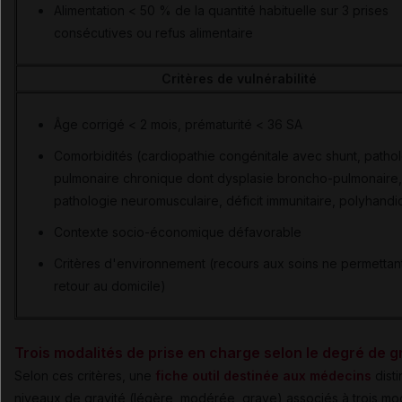
Alimentation < 50 % de la quantité habituelle sur 3 prises
consécutives ou refus alimentaire
Critères de vulnérabilité
Âge corrigé < 2 mois, prématurité < 36 SA
Comorbidités (cardiopathie congénitale avec shunt, patho
pulmonaire chronique dont dysplasie broncho-pulmonaire,
pathologie neuromusculaire, déficit immunitaire, polyhandi
Contexte socio-économique défavorable
Critères d'environnement (recours aux soins ne permettan
retour au domicile)
Trois modalités de prise en charge selon le degré de g
Selon ces critères, une
fiche outil destinée aux médecins
disti
niveaux de gravité (légère, modérée, grave) associés à trois mo