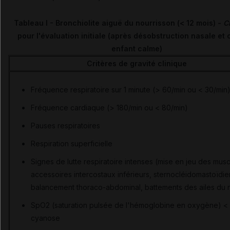
Tableau I - Bronchiolite aiguë du nourrisson (< 12 mois) -
C
pour l'évaluation initiale (après désobstruction nasale et
enfant calme)
Critères de gravité clinique
Fréquence respiratoire sur 1 minute (> 60/min ou < 30/min
Fréquence cardiaque (> 180/min ou < 80/min)
Pauses respiratoires
Respiration superficielle
Signes de lutte respiratoire intenses (mise en jeu des mus
accessoires intercostaux inférieurs, sternocléidomastoïdi
balancement thoraco-abdominal, battements des ailes du 
SpO2 (saturation pulsée de l'hémoglobine en oxygène) <
cyanose