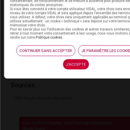
consentement, de fonctionnement et de mesure d'audience pour produire de
"
Bronchiolite chez le bébé : la kiné respiratoire n'est plus
statistiques de visites anonymes.
Si vous êtes connecté à votre compte utilisateur VIDAL, votre choix sera enre
recommandée par les autorités
", 14 novembre 2019
niveau de votre compte VIDAL et sera appliqué depuis l’ensemble des termin
vous utilisez. A défaut, votre choix sera uniquement applicable au terminal 
utilisez actuellement : un cookie « technique » sera déposé sur votre termina
Cet article d'actualité rédigé par un auteur scientifique reflète 
mémoriser votre choix.
des connaissances sur le sujet traité à la date de sa publication
Pour en savoir plus sur l’utilisation des cookies et autres traceurs similaires
retirer à tout moment votre consentement à leur usage, nous vous invitons 
s'agit pas d'une page encyclopédique régulièrement remise à 
rendre sur notre
Politique cookies
.
L'évolution ultérieure des connaissances scientifiques peut le
en tout ou partie caduc.
Consultez notre charte éthique et
CONTINUER SANS ACCEPTER
JE PARAMÈTRE LES COOKI
déontologique
J'ACCEPTE
Sources
HAS (Haute Autorité de santé)
Les commentaires sont momentanément
désactivés