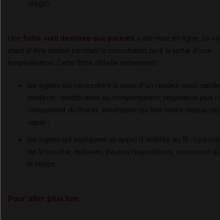
réagir).
Une
fiche outil destinée aux parents
a été mise en ligne, sa vo
étant d'être remise pendant la consultation ou à la sortie d'une
hospitalisation. Cette fiche détaille notamment :
les signes qui nécessitent la prise d'un rendez-vous rapid
médecin : modification du comportement, respiration plus r
creusement du thorax, nourrisson qui boit moins depuis plu
repas ;
les signes qui impliquent un appel d'emblée au 15 : cyanos
de la bouche, malaises, pauses respiratoires, nourrisson qui
le temps.
Pour aller plus loin