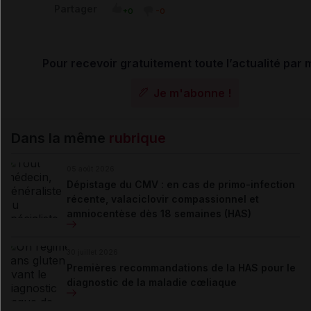
Partager
+0
-0
Pour recevoir gratuitement toute l’actualité par m
Je m'abonne !
Dans la même
rubrique
05 août 2026
Dépistage du CMV : en cas de primo-infection
récente, valaciclovir compassionnel et
amniocentèse dès 18 semaines (HAS)
30 juillet 2026
Premières recommandations de la HAS pour le
diagnostic de la maladie cœliaque