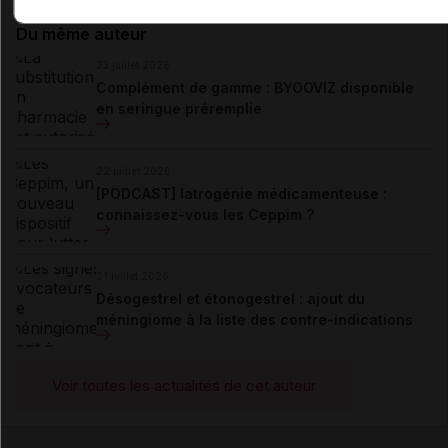
Du même auteur
23 juillet 2026
Complément de gamme : BYOOVIZ disponible
en seringue préremplie
22 juillet 2026
[PODCAST] Iatrogénie médicamenteuse :
connaissez-vous les Ceppim ?
21 juillet 2026
Désogestrel et étonogestrel : ajout du
méningiome à la liste des contre-indications
Voir toutes les actualités de cet auteur