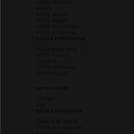
VIDAL Hoptimal
eVIDAL
VIDAL Mobile
VIDAL widget
VIDAL Sécurisation
VIDAL e-Services
Espace institutionnel
Qui sommes-nous ?
VIDAL France
Carrières
Charte éthique et
déontologique
Service client
Contact
Aide
Espace partenaires
Éditeurs de logiciel
VIDAL sur votre site
Vidal Mobile