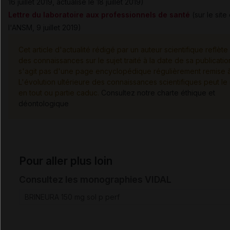
16 juillet 2019, actualisé le 18 juillet 2019)
Lettre du laboratoire aux professionnels de santé
(sur le site
l'ANSM, 9 juillet 2019)
Cet article d'actualité rédigé par un auteur scientifique reflète 
des connaissances sur le sujet traité à la date de sa publication
s'agit pas d'une page encyclopédique régulièrement remise à 
L'évolution ultérieure des connaissances scientifiques peut le
en tout ou partie caduc.
Consultez notre charte éthique et
déontologique
Pour aller plus loin
Consultez les monographies VIDAL
BRINEURA 150 mg sol p perf