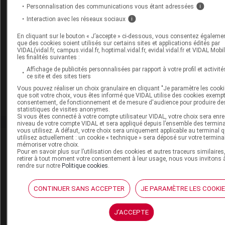
Personnalisation des communications vous étant adressées
i
30 juillet 2026
Interaction avec les réseaux sociaux
i
Disponibilités des médicaments en ville et à
l'hôpital (semaines 30 et 31)
En cliquant sur le bouton « J’accepte » ci-dessous, vous consentez égaleme
que des cookies soient utilisés sur certains sites et applications édités par
VIDAL(vidal.fr, campus.vidal.fr, hoptimal.vidal.fr, evidal.vidal.fr et VIDAL Mobi
les finalités suivantes :
30 juillet 2026
Affichage de publicités personnalisées par rapport à votre profil et activité
ce site et des sites tiers
Hôpital : état de disponibilité de spécialités
hospitalières (semaines 30 et 31)
Vous pouvez réaliser un choix granulaire en cliquant "Je paramètre les cooki
que soit votre choix, vous êtes informé que VIDAL utilise des cookies exemp
consentement, de fonctionnement et de mesure d'audience pour produire de
statistiques de visites anonymes.
Si vous êtes connecté à votre compte utilisateur VIDAL, votre choix sera enre
niveau de votre compte VIDAL et sera appliqué depuis l’ensemble des termin
vous utilisez. A défaut, votre choix sera uniquement applicable au terminal 
utilisez actuellement : un cookie « technique » sera déposé sur votre termina
David
Paitraud
mémoriser votre choix.
Pour en savoir plus sur l’utilisation des cookies et autres traceurs similaires
retirer à tout moment votre consentement à leur usage, nous vous invitons 
David Paitraud est docteur en
rendre sur notre
Politique cookies
.
pharmacie et journaliste médical.
Diplômé de la faculté de pharmacie de
CONTINUER SANS ACCEPTER
JE PARAMÈTRE LES COOKI
Poitiers et titulaire du DESS de
Politiques des biens et des services de
santé (Paris V), il commence sa carrière
J'ACCEPTE
de journaliste en 2006 chez VIDAL, en
intégrant la (...)