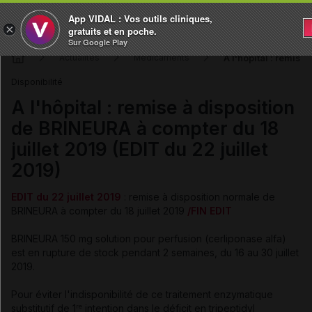
App VIDAL : Vos outils cliniques,
×
gratuits et en poche.
Sur Google Play
A l'hôpital : remise
Actualités
Médicaments
Disponibilité
A l'hôpital : remise à disposition
de BRINEURA à compter du 18
juillet 2019 (EDIT du 22 juillet
2019)
EDIT du 22 juillet 2019
: remise à disposition normale de
BRINEURA à compter du 18 juillet 2019
/FIN EDIT
BRINEURA 150 mg solution pour perfusion (cerliponase alfa)
est en rupture de stock pendant 2 semaines, du 16 au 30 juillet
2019.
Pour éviter l'indisponibilité de ce traitement enzymatique
substitutif de 1
intention dans le déficit en tripeptidyl
re