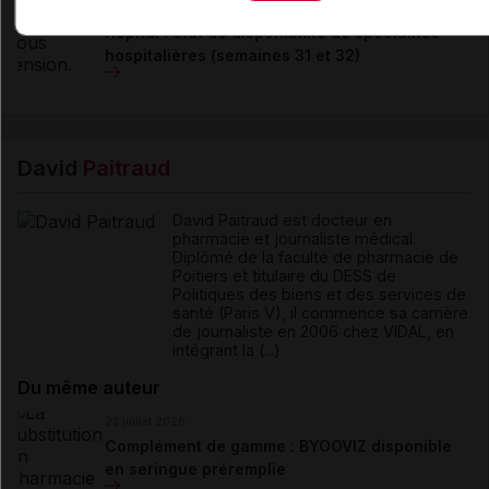
06 août 2026
Hôpital : état de disponibilité de spécialités
hospitalières (semaines 31 et 32)
David
Paitraud
David Paitraud est docteur en
pharmacie et journaliste médical.
Diplômé de la faculté de pharmacie de
Poitiers et titulaire du DESS de
Politiques des biens et des services de
santé (Paris V), il commence sa carrière
de journaliste en 2006 chez VIDAL, en
intégrant la (...)
Du même auteur
23 juillet 2026
Complément de gamme : BYOOVIZ disponible
en seringue préremplie