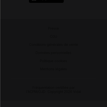
Presse
-
CGU
-
Conditions générales de vente
-
Données personnelles
-
Politique cookies
-
Mentions légales
Fréquentation certifiée par
l'ACPM/OJD
|
Copyright 2026 Vidal