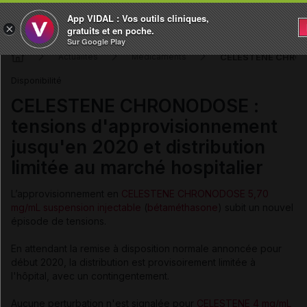
App VIDAL : Vos outils cliniques,
×
gratuits et en poche.
Sur Google Play
CELESTENE CHRONODO
Actualités
Médicaments
Disponibilité
CELESTENE CHRONODOSE :
tensions d'approvisionnement
jusqu'en 2020 et distribution
limitée au marché hospitalier
L’approvisionnement en
CELESTENE CHRONODOSE 5,70
mg/mL suspension injectable
(
bétaméthasone
) subit un nouvel
épisode de tensions.
En attendant la remise à disposition normale annoncée pour
début 2020, la distribution est provisoirement limitée à
l'hôpital, avec un contingentement.
Aucune perturbation n'est signalée pour
CELESTENE 4 mg/mL