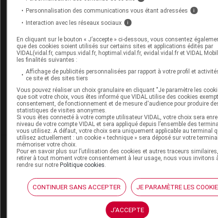
Personnalisation des communications vous étant adressées
i
Interaction avec les réseaux sociaux
i
Les commentaires sont momentanément
désactivés
En cliquant sur le bouton « J’accepte » ci-dessous, vous consentez égaleme
que des cookies soient utilisés sur certains sites et applications édités par
VIDAL(vidal.fr, campus.vidal.fr, hoptimal.vidal.fr, evidal.vidal.fr et VIDAL Mobi
La publication de commentaires est
les finalités suivantes :
momentanément indisponible.
Affichage de publicités personnalisées par rapport à votre profil et activité
ce site et des sites tiers
Vous pouvez réaliser un choix granulaire en cliquant "Je paramètre les cooki
Pour recevoir gratuitement toute l’actualité par m
que soit votre choix, vous êtes informé que VIDAL utilise des cookies exemp
consentement, de fonctionnement et de mesure d'audience pour produire de
statistiques de visites anonymes.
Je m'abonne !
Si vous êtes connecté à votre compte utilisateur VIDAL, votre choix sera enre
niveau de votre compte VIDAL et sera appliqué depuis l’ensemble des termin
vous utilisez. A défaut, votre choix sera uniquement applicable au terminal 
utilisez actuellement : un cookie « technique » sera déposé sur votre termina
mémoriser votre choix.
Dans la même
rubrique
Pour en savoir plus sur l’utilisation des cookies et autres traceurs similaires
retirer à tout moment votre consentement à leur usage, nous vous invitons 
rendre sur notre
Politique cookies
.
06 août 2026
Disponibilités des médicaments en ville et à
CONTINUER SANS ACCEPTER
JE PARAMÈTRE LES COOKI
l'hôpital (semaines 31 et 32)
J'ACCEPTE