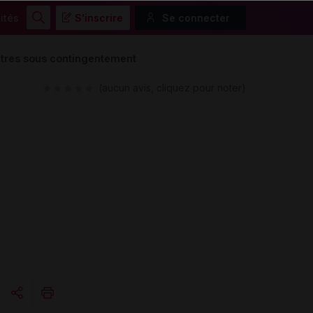
ités
S'inscrire
Se connecter
Rechercher
utres sous contingentement
(aucun avis, cliquez pour noter)