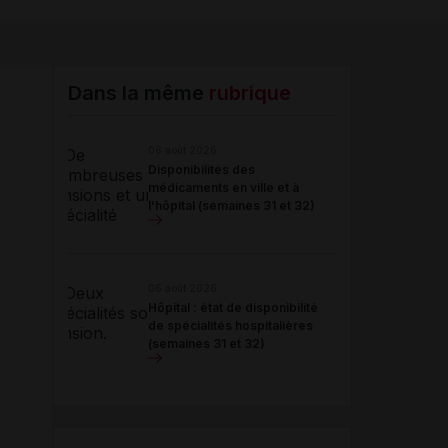
Copier l'url
Email
Dans la même
rubrique
06 août 2026
Disponibilités des
médicaments en ville et à
l'hôpital (semaines 31 et 32)
06 août 2026
Hôpital : état de disponibilité
de spécialités hospitalières
(semaines 31 et 32)