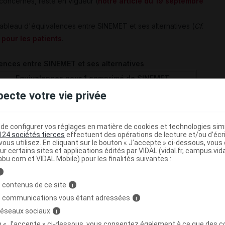
 concernés, reste en vigueur (
notre article du 19 septembre
ableau d'équivalences entre SINEMET et ses alternatives (
Cf
.
pour les patients
.
lences entre SINEMET et ses alternatives
Equivalences pour 1 comprimé de SINEMET
pecte votre vie privée
1 gélule de MODOPAR 125 (100 mg/25 mg)
u
1 gélule de Lévodopa bensérazide TEVA 100 mg/25 mg
e configurer vos réglages en matière de cookies et technologies simil
u
124 sociétés tierces
effectuent des opérations de lecture et/ou d’écr
ous utilisez. En cliquant sur le bouton « J’accepte » ci-dessous, vou
1 comprimé de Lévodopa carbidopa TEVA 100 mg/10 mg
ur certains sites et applications édités par VIDAL (vidal.fr, campus.vidal.
mprimé sécable
abu.com et VIDAL Mobile) pour les finalités suivantes :
1 comprimé de Lévodopa carbidopa TEVA
LP
200 mg/50
i
g
 contenus de ce site
i
u
s communications vous étant adressées
i
2
gélules de MODOPAR LP 125 (100 mg/ 25 mg), gélule à
 réseaux sociaux
i
bération prolongée
on « J’accepte » ci-dessous, vous consentez également à ce que des co