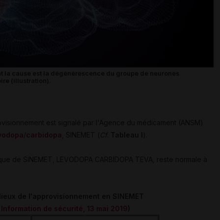
nt la cause est la dégénérescence du groupe de neurones
e (illustration).
ovisionnement est signalé par l'Agence du médicament (ANSM)
vodopa
/
carbidopa
, SINEMET (
Cf
.
Tableau I
).
énérique de SINEMET, LEVODOPA CARBIDOPA TEVA, reste normale à
s lieux de l'approvisionnement en SINEMET
Information de sécurité, 13 mai 2019
)