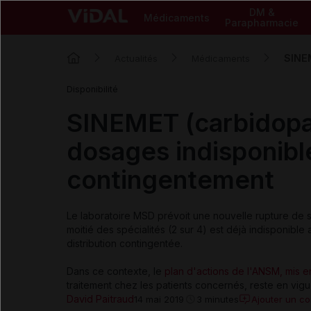
DM &
Médicaments
Parapharmacie
SINEM
Actualités
Médicaments
Disponibilité
SINEMET (carbidopa
dosages indisponible
contingentement
Le laboratoire MSD prévoit une nouvelle rupture de 
moitié des spécialités (2 sur 4) est déjà indisponible
distribution contingentée.
Dans ce contexte, le
plan d'actions de l'ANSM, mis 
traitement chez les patients concernés, reste en vigu
David Paitraud
Ajouter un c
14 mai 2019
3 minutes