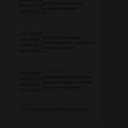
BYOOVIZ disponible en
seringue préremplie
22 juillet 2026
[PODCAST] Iatrogénie
médicamenteuse : connaissez-
vous les Ceppim ?
21 juillet 2026
Désogestrel et étonogestrel :
ajout du méningiome à la liste
des contre-indications
Voir toutes les actualités de cet auteur