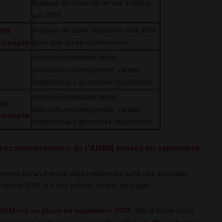
Rupture de stock de mi-mai à début
juin 2019
 mg
Rupture de stock depuis mi-avril 2019,
prolongée
pour une durée indéterminée
Approvisionnement tendu.
Distribution contingentée
via
des
dotations aux grossistes-répartiteurs
Approvisionnement tendu.
mg
Distribution contingentée
via
des
prolongée
dotations aux grossistes-répartiteurs
ux recommandations de l'ANSM émises en septembre
nnent sur un marché déjà instable qui subit des épisodes
 depuis 2017 (
Cf
. nos articles en bas de page).
'ANSM mis en place en septembre 2018
, afin d'éviter toute