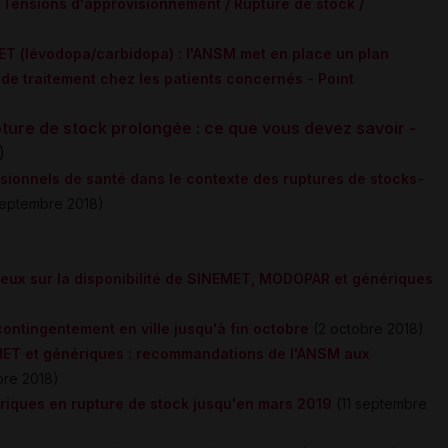
ensions d'approvisionnement / Rupture de stock /
T (lévodopa/carbidopa) : l'ANSM met en place un plan
n de traitement chez les patients concernés - Point
ure de stock prolongée : ce que vous devez savoir -
)
onnels de santé dans le contexte des ruptures de stocks-
eptembre 2018)
lieux sur la disponibilité de SINEMET, MODOPAR et génériques
ntingentement en ville jusqu'à fin octobre
(2 octobre 2018)
ET et génériques : recommandations de l'ANSM aux
bre 2018)
riques en rupture de stock jusqu'en mars 2019
(11 septembre