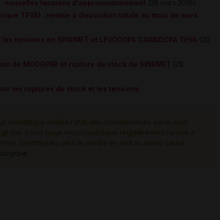
 nouvelles tensions d'approvisionnement
(28 mars 2018)
que TEVA) : remise à disposition totale au mois de mars
sur les tensions en SINEMET et LEVODOPA CARBIDOPA TEVA
(20
ition de MODOPAR et rupture de stock de SINEMET
(28
ur les ruptures de stock et les tensions
ur scientifique reflète l'état des connaissances sur le sujet
e s'agit pas d'une page encyclopédique régulièrement remise à
ances scientifiques peut le rendre en tout ou partie caduc.
tologique