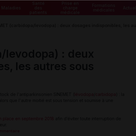
Santé
Prise en
Formations
Maladies
des
charge
Actual
médicales
patients
médicale
ET (carbidopa/levodopa) : deux dosages indisponibles, les a
/levodopa) : deux
s, les autres sous
stock de l'antiparkinsonien SINEMET (
lévodopa
/
carbidopa
) : la
 alors que l'autre moitié est sous tension et soumise à une
en place en septembre 2018
afin d’éviter toute interruption de
eur.
ommentaire