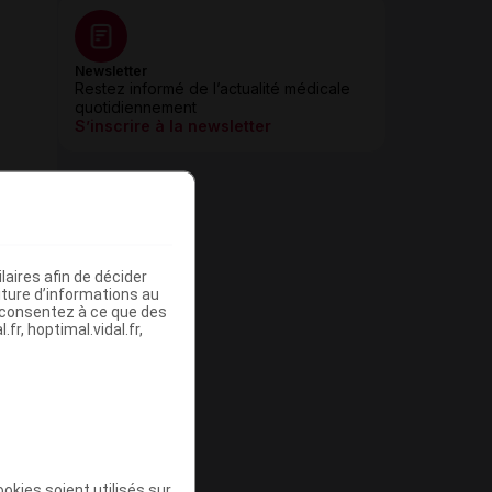
Newsletter
Restez informé de l’actualité médicale
quotidiennement
S’inscrire à la newsletter
aires afin de décider
iture d’informations au
s consentez à ce que des
fr, hoptimal.vidal.fr,
okies soient utilisés sur