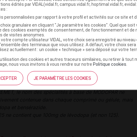
tions édités par VIDAL(vidal.fr, campus.vidal.fr, hoptimal.vidal.fr, evidal.
u
tes :
2
comprimés de SINEMET LP 100 mg/25 mg, comprimé à
s personnalisées par rapport à votre profil et activités sur ce site et d
bération prolongée
choix granulaire en cliquant "Je paramètre les cookies". Quel que soit 
1 comprimé de Lévodopa carbidopa TEVA 250 mg/25 mg,
ise des cookies exemptés de consentement, de fonctionnement et de 
es de visites anonymes.
mprimé sécable
 votre compte utilisateur VIDAL, votre choix sera enregistré au nivea
l’ensemble des terminaux que vous utilisez. A défaut, votre choix ser
u
ilisez actuellement : un cookie « technique » sera déposé sur votre te
1 gélule de MODOPAR 250 (200 mg/50 mg) + 1 gélule de
’utilisation des cookies et autres traceurs similaires, ou retirer à tou
DOPAR 62,5 (50 mg/12,5 mg)
ge, nous vous invitons à vous rendre sur notre
Politique cookies
.
u
1 gélule de Lévodopa bensérazide TEVA 200mg/50mg + 1
CCEPTER
JE PARAMÈTRE LES COOKIES
lule de de Lévodopa bensérazide TEVA 50mg/12,5mg
INEMET, le nom des spécialités à base de MODOPAR ne
ctivement contenue dans chaque comprimé ou gélule, mais
dopa et bensérazide.
5 ne contient que 100mg de lévodopa (et non 125).