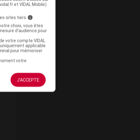
vidal.fr et VIDAL Mobile)
es sites tiers
i
votre choix, vous êtes
mesure d'audience pour
u de votre compte VIDAL
a uniquement applicable
rminal pour mémoriser
t moment votre
J'ACCEPTE