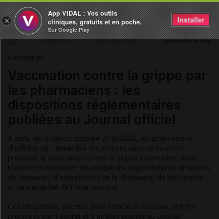
App VIDAL : Vos outils
Installer
×
cliniques, gratuits et en poche.
Sur Google Play
Vaccination contre
Actualités
Santé publique
Campagnes
Vaccination contre la grippe par
les pharmaciens : les
dispositions réglementaires
publiées au Journal officiel
À partir de la saison grippale 2019/2020, les pharmaciens
d'officine de l'ensemble du territoire national pourront
proposer la vaccination contre la grippe saisonnière, sous
réserve de respecter les obligations réglementaires en termes
de formation, d'organisation de la pharmacie, de déclaration
et de traçabilité de l'acte vaccinal.
Ces obligations, décrites dans l'article ci-dessous, ont été
précisées par 1 décret et 3 arrêtés publiés au
Journal