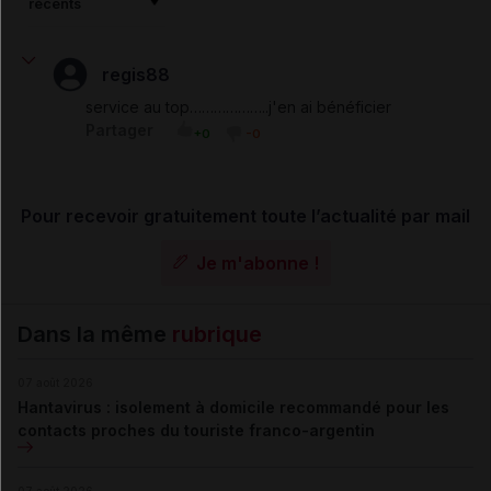
récents
regis88
service au top………………..j'en ai bénéficier
Partager
+0
-0
Pour recevoir gratuitement toute l’actualité par mail
Je m'abonne !
Dans la même
rubrique
07 août 2026
Hantavirus : isolement à domicile recommandé pour les
contacts proches du touriste franco-argentin