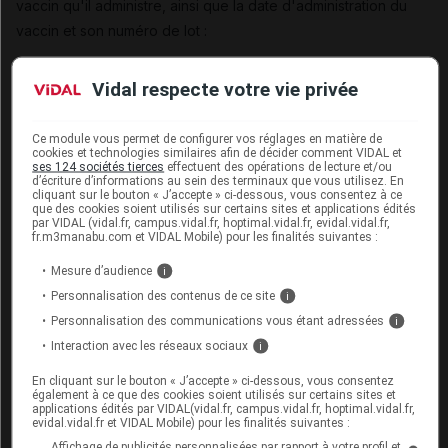
vaccin qu'il administre, ainsi que la date d'administration du
vaccin et son numéro de lot :
inscription dans le carnet de santé, le carnet de
Vidal respecte votre vie privée
vaccination ou le dossier médical partagé (DMP) de la
personne vaccinée des nom et prénom d'exercice, de
Ce module vous permet de configurer vos réglages en matière de
la dénomination du vaccin administré, de la date de son
cookies et technologies similaires afin de décider comment VIDAL et
ses 124 sociétés tierces
effectuent des opérations de lecture et/ou
administration et de son numéro de lot. À défaut de cette
d’écriture d’informations au sein des terminaux que vous utilisez. En
cliquant sur le bouton « J’accepte » ci-dessous, vous consentez à ce
inscription, le pharmacien délivre à la personne
que des cookies soient utilisés sur certains sites et applications édités
par VIDAL (vidal.fr, campus.vidal.fr, hoptimal.vidal.fr, evidal.vidal.fr,
vaccinée une attestation de vaccination qui comporte
fr.m3manabu.com et VIDAL Mobile) pour les finalités suivantes :
ces informations ;
Mesure d’audience
i
en l'absence de DMP et sous réserve du consentement
Personnalisation des contenus de ce site
i
de la personne vaccinée, le pharmacien transmet ces
Personnalisation des communications vous étant adressées
i
informations au médecin traitant de cette personne, par
Interaction avec les réseaux sociaux
i
messagerie sécurisée de santé lorsqu'elle existe.
En cliquant sur le bouton « J’accepte » ci-dessous, vous consentez
également à ce que des cookies soient utilisés sur certains sites et
applications édités par VIDAL(vidal.fr, campus.vidal.fr, hoptimal.vidal.fr,
evidal.vidal.fr et VIDAL Mobile) pour les finalités suivantes :
Pour aller plus loin
Affichage de publicités personnalisées par rapport à votre profil et