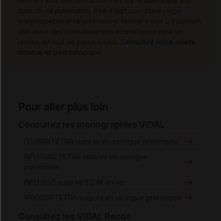
reflète l'état des connaissances sur le sujet traité à la
date de sa publication. Il ne s'agit pas d'une page
encyclopédique régulièrement remise à jour. L'évolution
ultérieure des connaissances scientifiques peut le
rendre en tout ou partie caduc.
Consultez notre charte
éthique et déontologique
Pour aller plus loin
Consultez les monographies VIDAL
FLUARIXTETRA susp inj en seringue préremplie
INFLUVAC TETRA susp inj en seringue
préremplie
INFLUVAC susp inj SC IM en ser
VAXIGRIPTETRA susp inj en seringue préremplie
Consultez les VIDAL Recos