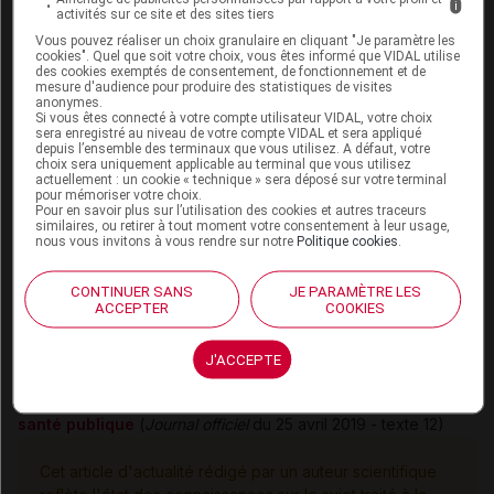
i
Décret n° 2019-357 du 23 avril 2019 relatif à la
activités sur ce site et des sites tiers
vaccination par les pharmaciens d'officine
(
Journal officiel
Vous pouvez réaliser un choix granulaire en cliquant "Je paramètre les
cookies". Quel que soit votre choix, vous êtes informé que VIDAL utilise
du 25 avril 2019 - texte 9)
des cookies exemptés de consentement, de fonctionnement et de
mesure d'audience pour produire des statistiques de visites
Arrêté du 23 avril 2019 fixant la liste et les conditions des
anonymes.
Si vous êtes connecté à votre compte utilisateur VIDAL, votre choix
vaccinations que les pharmaciens d'officine peuvent
sera enregistré au niveau de votre compte VIDAL et sera appliqué
effectuer et donnant lieu à la tarification d'honoraire
depuis l’ensemble des terminaux que vous utilisez. A défaut, votre
choix sera uniquement applicable au terminal que vous utilisez
(
Journal officiel
du 25 avril 2019 - texte 10)
actuellement : un cookie « technique » sera déposé sur votre terminal
pour mémoriser votre choix.
Arrêté du 23 avril 2019 fixant le cahier des charges relatif
Pour en savoir plus sur l’utilisation des cookies et autres traceurs
similaires, ou retirer à tout moment votre consentement à leur usage,
aux conditions techniques à respecter pour exercer
nous vous invitons à vous rendre sur notre
Politique cookies
.
l'activité de vaccination et les objectifs pédagogiques de
la formation à suivre par les pharmaciens d'officine
CONTINUER SANS
JE PARAMÈTRE LES
ACCEPTER
COOKIES
(
Journal officiel
du 25 avril 2019 - texte 11)
Arrêté du 23 avril 2019 fixant la liste des vaccinations que
J'ACCEPTE
les pharmaciens d'officine peuvent effectuer en
application du 9° de l'article L. 5125-1-1 A du code de la
santé publique
(
Journal officiel
du 25 avril 2019 - texte 12)
Cet article d'actualité rédigé par un auteur scientifique