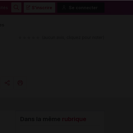
ités
S'inscrire
Se connecter
Rechercher
es
(aucun avis, cliquez pour noter)
Copier l'url
Email
Dans la même
rubrique