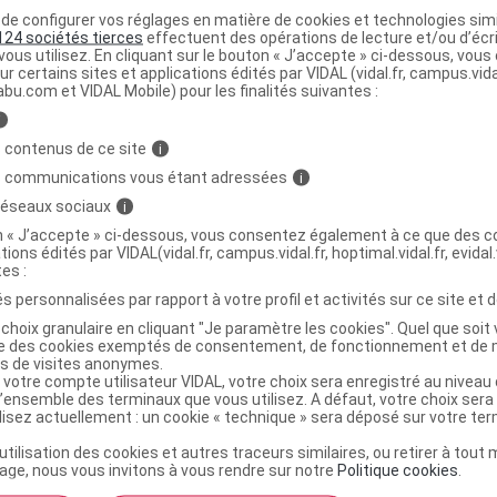
e configurer vos réglages en matière de cookies et technologies simil
 mois pour les enfants en collectivité ;
124 sociétés tierces
effectuent des opérations de lecture et/ou d’écr
ous utilisez. En cliquant sur le bouton « J’accepte » ci-dessous, vou
 vaccin incluant la valence rougeole (à 12 et 18 mois)
ur certains sites et applications édités par VIDAL (vidal.fr, campus.vidal.
dose de vaccin contre la rougeole avant l'âge de 12 mois
abu.com et VIDAL Mobile) pour les finalités suivantes :
 le calendrier vaccinal 2014) ;
i
 contenus de ce site
i
 post-exposition ou de voyage en pays d'endémie d'une
s communications vous étant adressées
i
es personnes ayant reçu leur première dose de vaccin
 réseaux sociaux
i
on « J’accepte » ci-dessous, vous consentez également à ce que des co
u vaccin monovalent Rouvax et la possibilité d'administrer
tions édités par VIDAL(vidal.fr, campus.vidal.fr, hoptimal.vidal.fr, evidal.
tes :
llons-Rubéole dès l'âge de 6 mois ; le vaccin trivalent (
M-
s personnalisées par rapport à votre profil et activités sur ce site et d
lors administré, en l'absence d'autorisation de mise sur le
choix granulaire en cliquant "Je paramètre les cookies". Quel que soit 
emporaire d'Utilisation
chez les enfants de 6 à 8 mois
ise des cookies exemptés de consentement, de fonctionnement et de 
e dans le calendrier vaccinal 2018).
es de visites anonymes.
 votre compte utilisateur VIDAL, votre choix sera enregistré au nivea
l’ensemble des terminaux que vous utilisez. A défaut, votre choix ser
respecté avant de vacciner contre la rougeole une
ilisez actuellement : un cookie « technique » sera déposé sur votre te
 immunoglobulines (recommandation en vigueur dans le
’utilisation des cookies et autres traceurs similaires, ou retirer à tou
ge, nous vous invitons à vous rendre sur notre
Politique cookies
.