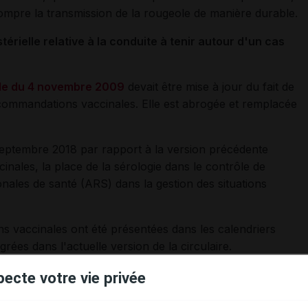
rompre la transmission de la rougeole de manière durable.
térielle relative à la conduite à tenir autour d'un cas
elle du 4 novembre 2009
devait être mise à jour du fait de
ecommandations vaccinales. Elle est abrogée et remplacée
 septembre 2018 par rapport à la version précédente
ales, la place de la sérologie dans le contrôle de
onales de santé (ARS) dans la gestion des situations
s vaccinales ont été présentées dans les calendriers
rées dans l'actuelle version de la circulaire.
pecte votre vie privée
ssion en 2013 de la recommandation de vaccination