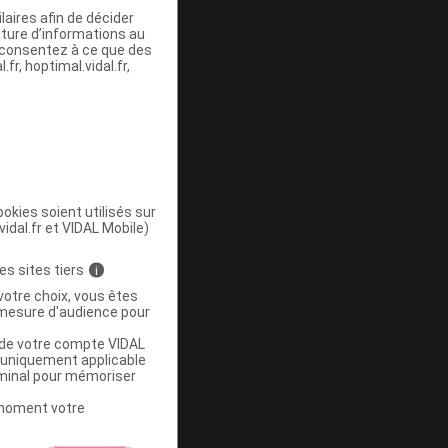
aires afin de décider
iture d’informations au
s consentez à ce que des
fr, hoptimal.vidal.fr,
okies soient utilisés sur
vidal.fr et VIDAL Mobile)
es sites tiers
i
votre choix, vous êtes
mesure d'audience pour
u de votre compte VIDAL
a uniquement applicable
rminal pour mémoriser
t moment votre