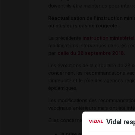
doivent-ils être maintenus pour inter
Réactualisation de l'instruction minis
ou plusieurs cas de rougeole .
La précédente
instruction ministéri
modifications intervenues dans les r
par
celle du 28 septembre 2018
.
Les évolutions de la circulaire du 28
concernent les recommandations vaccin
l'immunité et le rôle des agences régi
épidémiques.
Les modifications des recommandation
vaccinaux antérieurs mais ont été intég
Elles concernent :
Vidal res
la prise en compte de la suppre