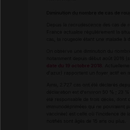
Diminution du nombre de cas de rou
Depuis la recrudescence des cas de 
France actualise régulièrement la sit
cas, la rougeole étant une maladie à d
On observe une diminution du nombre
notamment depuis début août 2018 (s
date du 19 octobre 2018
. Actuelleme
d'azur) rapportent un foyer actif en mi
Ainsi, 2.727 cas ont été déclarés depu
déclaration est d'environ 50 % ; 23 %
été responsable de trois décès, dont
immunodéprimées qui ne pouvaient pas
vaccinée) est celle où l'incidence de 
notifiés sont âgés de 15 ans ou plus.