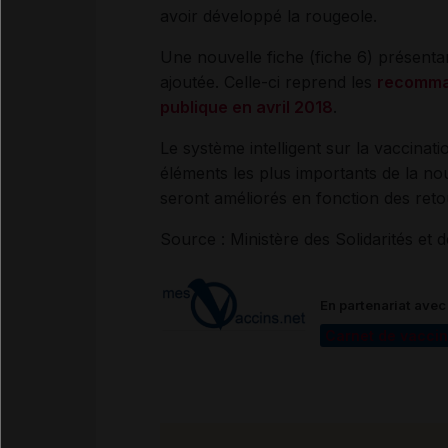
avoir développé la rougeole.
Une nouvelle fiche (fiche 6) présentan
ajoutée. Celle-ci reprend les
recomman
publique en avril 2018
.
Le système intelligent sur la vaccinati
éléments les plus importants de la no
seront améliorés en fonction des retour
Source : Ministère des Solidarités et d
En partenariat ave
Carnet de vaccin