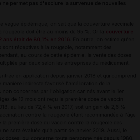
e ne permet pas d'exclure la survenue de nouvelles
e vague épidémique, on sait que la couverture vaccinale
a rougeole doit être au moins de 95 %. Or la
couverture
2 ans était de 80,1% en 2016
. En outre, on estime qu'en
s sont réceptives à la rougeole, notamment des
pendant, au cours de cette épidémie, la vente des doses
ultipliée par deux selon les entreprises du médicament.
 entrée en application depuis janvier 2018 et qui comprend
 manière indirecte favorisé l'amélioration de la
 non concernés par l'obligation car nés avant le 1er
 âgés de 12 mois ont reçu la première dose de vaccin
18, au lieu de 72,4 % en 2017, soit un gain de 2,6 %
vaccination contre la rougeole étant recommandée à l'âge
e la première dose du vaccin contre la rougeole des
 ne sera évaluée qu'à partir de janvier 2019. Aussi, le
eux doses, qui concerne toute personne née depuis 1980,