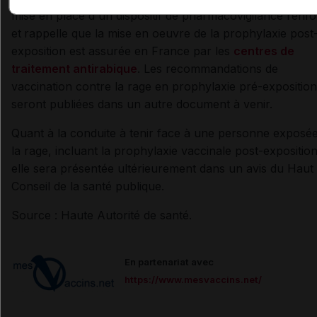
mise en place d'un dispositif de pharmacovigilance renf
et
rappelle que la mise en oeuvre de la prophylaxie post
exposition est assurée en France par les
centres de
traitement antirabique
. Les recommandations de
vaccination contre la rage en prophylaxie pré-exposition
seront publiées dans un autre document à venir.
Quant à la conduite à tenir face à une personne exposé
la rage, incluant la prophylaxie vaccinale post-exposition
elle sera présentée ultérieurement dans un avis du Haut
Conseil de la santé publique.
Source : Haute Autorité de santé.
En partenariat avec
https://www.mesvaccins.net/