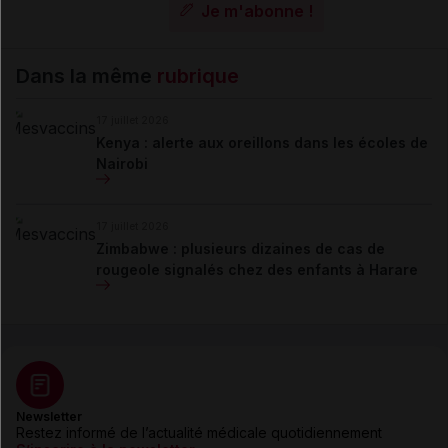
Je m'abonne !
Dans la même
rubrique
17 juillet 2026
Kenya : alerte aux oreillons dans les écoles de
Nairobi
17 juillet 2026
Zimbabwe : plusieurs dizaines de cas de
rougeole signalés chez des enfants à Harare
Newsletter
Restez informé de l’actualité médicale quotidiennement