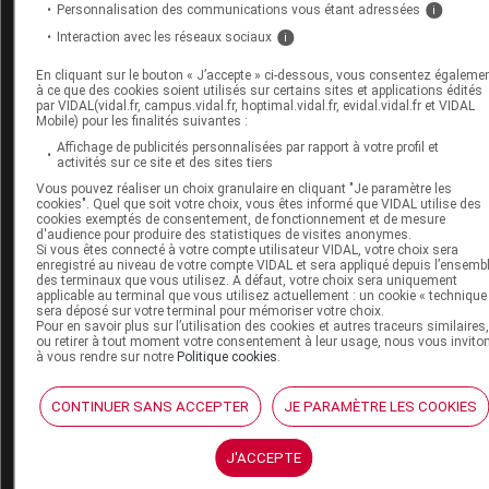
Personnalisation des communications vous étant adressées
i
Interaction avec les réseaux sociaux
i
Chez les personnes qui ont été déjà vaccinées contre 
rage
et exposées à un niveau de risque de catégorie II et 
En cliquant sur le bouton « J’accepte » ci-dessous, vous consentez égaleme
à ce que des cookies soient utilisés sur certains sites et applications édités
: après les soins locaux de la plaie, le protocole vaccinal
par VIDAL(vidal.fr, campus.vidal.fr, hoptimal.vidal.fr, evidal.vidal.fr et VIDAL
voie intradermique comprend l'administration de 2 doses
Mobile) pour les finalités suivantes :
Affichage de publicités personnalisées par rapport à votre profil et
0,1 ml à J0 et J3 ou 4 doses de 0,1 ml dans 4 sites différ
activités sur ce site et des sites tiers
à J0 (chez les personnes âgées de 2 ans et plus : région
Vous pouvez réaliser un choix granulaire en cliquant "Je paramètre les
deltoide et suprascapulaire ; chez les personnes âgées d
cookies". Quel que soit votre choix, vous êtes informé que VIDAL utilise des
cookies exemptés de consentement, de fonctionnement et de mesure
moins de 2 ans : région antérolatérale de la cuisse). Le
d'audience pour produire des statistiques de visites anonymes.
Si vous êtes connecté à votre compte utilisateur VIDAL, votre choix sera
protocole vaccinal par voie intramusculaire comporte 2
enregistré au niveau de votre compte VIDAL et sera appliqué depuis l’ensemb
des terminaux que vous utilisez. A défaut, votre choix sera uniquement
doses à J0 et J3 (sans changement par rapport aux
applicable au terminal que vous utilisez actuellement : un cookie « technique
sera déposé sur votre terminal pour mémoriser votre choix.
recommandations antérieures).
Pour en savoir plus sur l’utilisation des cookies et autres traceurs similaires
ou retirer à tout moment votre consentement à leur usage, nous vous invito
Selon l'OMS, le changement de la voie d'administration 
à vous rendre sur notre
Politique cookies
.
vaccin (voie intradermique puis voie intramusculaire ou
CONTINUER SANS ACCEPTER
JE PARAMÈTRE LES COOKIES
inversement) est possible pour la poursuite de la
prophylaxie post-exposition en l'absence d'alternative.
J'ACCEPTE
Enfin, la Haute Autorité de santé recommande également