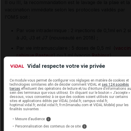
II ou III, la recommandation est le lavage de la plaie et la
vaccination immédiate selon les protocoles validés par
l'OMS soit :
Par voie intradermique : 2 injections de 0,1ml en 2 si
à J0, J3 et J7 (nouveauté en 2018) ;
Par vie intramusculaire : 5 doses de 0,5 ml (
vaccin
rabique Pasteur
) ou 1 ml (vaccin
Rabipur
)
administrées à J0, J3, J7 puis entre J14 et J28
Vidal respecte votre vie privée
(protocole Essen, sans changement) ;
Par voie intramusculaire : 4 doses de 0,5 ml (
vacc
Ce module vous permet de configurer vos réglages en matière de cookies et
technologies similaires afin de décider comment VIDAL et
ses 124 sociétés
rabique Pasteur
) ou 1 ml (vaccin
Rabipur
), dont 2
tierces
effectuent des opérations de lecture et/ou d’écriture d’informations a
sein des terminaux que vous utilisez. En cliquant sur le bouton « J’accepte » 
doses administrées en 2 sites à J0, puis 1 dose à J7
dessous, vous consentez à ce que des cookies soient utilisés sur certains
sites et applications édités par VIDAL (vidal.fr, campus.vidal.fr,
1 dose à J21 (protocole Zagreb, sans changement).
hoptimal.vidal.fr, evidal.vidal.fr, fr.m3manabu.com et VIDAL Mobile) pour les
finalités suivantes :
L'administration d'immunoglobulines antirabiques est
Mesure d’audience
i
recommandée aux personnes exposées à un risque de
Personnalisation des contenus de ce site
i
catégorie III.