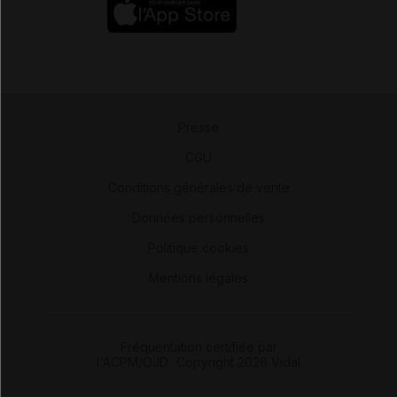
Presse
-
CGU
-
Conditions générales de vente
-
Données personnelles
-
Politique cookies
-
Mentions légales
Fréquentation certifiée par
l'ACPM/OJD
|
Copyright 2026 Vidal