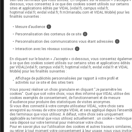
sein des terminaux que vous utilisez. En cliquant sur le bouton « J’accepte » 
dessous, vous consentez à ce que des cookies soient utilisés sur certains
sanitaires ont notifié
8 215 cas de rougeole, dont 5
sites et applications édités par VIDAL (vidal.fr, campus.vidal.fr,
hoptimal.vidal.fr, evidal.vidal.fr, fr.m3manabu.com et VIDAL Mobile) pour les
hospitalisations.
finalités suivantes :
Mesure d’audience
E
. Bouffée épidémique aux Philippines
i
Personnalisation des contenus de ce site
i
Aux Philippines, selon les médias, l'Organisation mondial
Personnalisation des communications vous étant adressées
i
de la santé aurait signalé 17 300 cas de rougeole en
Interaction avec les réseaux sociaux
i
novembre
2018.
En cliquant sur le bouton « J’accepte » ci-dessous, vous consentez égaleme
à ce que des cookies soient utilisés sur certains sites et applications édités
F
. Rappels sur la rougeole
par VIDAL(vidal.fr, campus.vidal.fr, hoptimal.vidal.fr, evidal.vidal.fr et VIDAL
Mobile) pour les finalités suivantes :
La
rougeole
, maladie très contagieuse, reste une cause
Affichage de publicités personnalisées par rapport à votre profil et
activités sur ce site et des sites tiers
importante de décès chez les jeunes enfants dans le mo
Vous pouvez réaliser un choix granulaire en cliquant "Je paramètre les
en dépit de la disponibilité d'un vaccin efficace. Elle est
cookies". Quel que soit votre choix, vous êtes informé que VIDAL utilise des
cookies exemptés de consentement, de fonctionnement et de mesure
causée par le virus de la rougeole, qui appartient au gen
d'audience pour produire des statistiques de visites anonymes.
Si vous êtes connecté à votre compte utilisateur VIDAL, votre choix sera
Morbillivirus,
de la famille des
Paramyxovirus
. Le virus es
enregistré au niveau de votre compte VIDAL et sera appliqué depuis l’ensemb
des terminaux que vous utilisez. A défaut, votre choix sera uniquement
transmis par contact direct et par l'air, infectant les
applicable au terminal que vous utilisez actuellement : un cookie « technique
muqueuses puis se propageant à tout l'organisme. La
sera déposé sur votre terminal pour mémoriser votre choix.
Pour en savoir plus sur l’utilisation des cookies et autres traceurs similaires
rougeole
est une maladie strictement humaine, sans
ou retirer à tout moment votre consentement à leur usage, nous vous invito