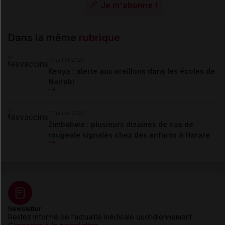
Je m'abonne !
Dans la même
rubrique
17 juillet 2026
Kenya : alerte aux oreillons dans les écoles de
Nairobi
17 juillet 2026
Zimbabwe : plusieurs dizaines de cas de
rougeole signalés chez des enfants à Harare
Newsletter
Restez informé de l’actualité médicale quotidiennement