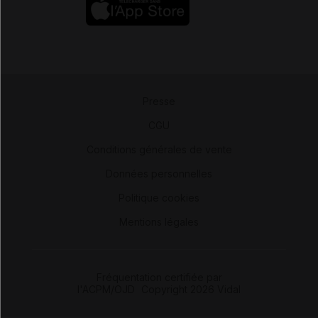
Presse
-
CGU
-
Conditions générales de vente
-
Données personnelles
-
Politique cookies
-
Mentions légales
Fréquentation certifiée par
l'ACPM/OJD
|
Copyright 2026 Vidal