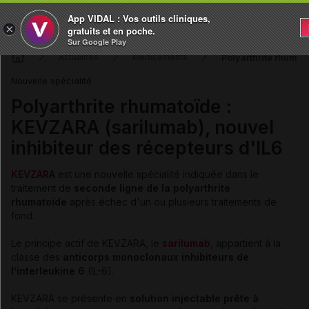
App VIDAL : Vos outils cliniques,
×
gratuits et en poche.
Sur Google Play
Polyarthrite rhumat
Actualités
Médicaments
Nouvelle spécialité
Polyarthrite rhumatoïde :
KEVZARA (sarilumab), nouvel
inhibiteur des récepteurs d'IL6
KEVZARA
est une nouvelle spécialité indiquée dans le
traitement de
seconde ligne de la polyarthrite
rhumatoïde
après échec d'un ou plusieurs traitements de
fond.
Le principe actif de KEVZARA, le
sarilumab
, appartient à la
classe des
anticorps monoclonaux inhibiteurs de
l’interleukine 6
(IL-6).
KEVZARA se présente en
solution injectable prête à