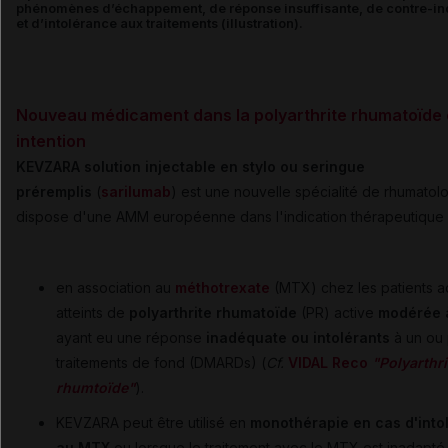
phénomènes d’échappement, de réponse insuffisante, de contre-in
et d’intolérance aux traitements (illustration).
Nouveau médicament dans la polyarthrite rhumatoïde 
intention
KEVZARA solution injectable en stylo ou seringue
préremplis
(
sarilumab
) est une nouvelle spécialité de rhumatolo
dispose d'une AMM européenne dans l'indication thérapeutique s
en association au
méthotrexate
(MTX) chez les patients a
atteints de
polyarthrite rhumatoïde
(PR) active
modérée 
ayant eu une réponse
inadéquate ou intolérants
à un ou 
traitements de fond (DMARDs) (
Cf.
VIDAL Reco
"Polyarthri
rhumtoïde"
).
KEVZARA peut être utilisé en
monothérapie en cas d'into
au MTX
ou lorsque le traitement avec le MTX est inadapté.