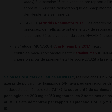
Index
) à la semaine 16 et la variation par rapport à l'
score mTSS (score radiographique de Sharp modifié
der Heijde) à la semaine 52.
TARGET
(
Arthritis Rheumatol 2017
) : les critères d
principaux de l'efficacité ont été le taux de répons
la semaine 24 et la variation du score HAQ-DI à la se
la 3
étude,
MONARCH
(
Ann Rheum Dis.2017
), était
e
contrôlée
versus
comparateur actif, l'
adalimumab
(HUMIRA)
critère principal de jugement était le score DAS28 à la sem
Selon les
résultats de l'étude MOBILITY
, réalisée chez 1 197 p
atteints de polyarthrite rhumatoïde (PR) ayant eu une réponse cli
inadéquate au méthotrexate (MTX), la
supériorité du sarilumab
posologies de 200 mg et 150 mg toutes les 2 semaines en as
au MTX
a été
démontrée par rapport au placebo + MTX
(
Cf
.
T
II
).