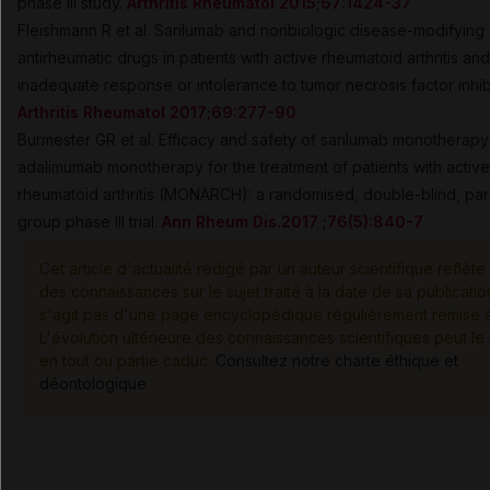
phase iii study.
Arthritis Rheumatol 2015;67:1424-37
Fleishmann R et al. Sarilumab and nonbiologic disease-modifying
antirheumatic drugs in patients with active rheumatoid arthritis and
inadequate response or intolerance to tumor necrosis factor inhib
Arthritis Rheumatol 2017;69:277-90
Burmester GR et al. Efficacy and safety of sarilumab monotherapy
adalimumab monotherapy for the treatment of patients with active
rheumatoid arthritis (MONARCH): a randomised, double-blind, para
group phase III trial.
Ann Rheum Dis.2017 ;76(5):840-7
Cet article d'actualité rédigé par un auteur scientifique reflète 
des connaissances sur le sujet traité à la date de sa publication
s'agit pas d'une page encyclopédique régulièrement remise à 
L'évolution ultérieure des connaissances scientifiques peut le
en tout ou partie caduc.
Consultez notre charte éthique et
déontologique