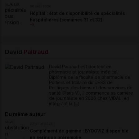
06 août 2026
Hôpital : état de disponibilité de spécialités
hospitalières (semaines 31 et 32)
David
Paitraud
David Paitraud est docteur en
pharmacie et journaliste médical.
Diplômé de la faculté de pharmacie de
Poitiers et titulaire du DESS de
Politiques des biens et des services de
santé (Paris V), il commence sa carrière
de journaliste en 2006 chez VIDAL, en
intégrant la (...)
Du même auteur
23 juillet 2026
Complément de gamme : BYOOVIZ disponible
en seringue préremplie