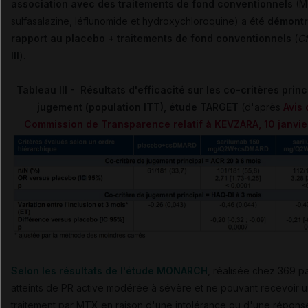
association avec des traitements de fond conventionnels
(M
sulfasalazine, léflunomide et hydroxychloroquine) a été
démontr
rapport au placebo + traitements de fond conventionnels
(
Cf
III
).
Tableau III - Résultats d'efficacité sur les co-critères prin
jugement (population ITT), étude TARGET
(d'après
Avis 
Commission de Transparence relatif à KEVZARA, 10 janvie
Selon les
résultats de l'étude MONARCH
, réalisée chez 369 pa
atteints de PR active modérée à sévère et ne pouvant recevoir 
traitement par MTX en raison d'une intolérance ou d'une répons