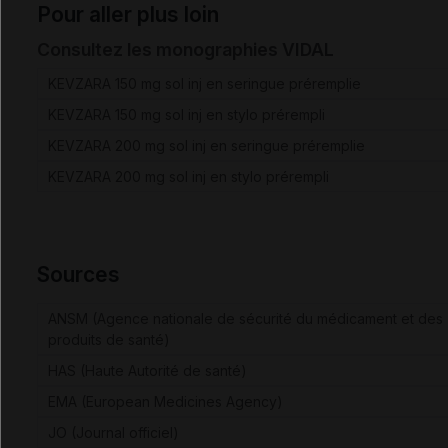
Pour aller plus loin
Consultez les monographies VIDAL
KEVZARA 150 mg sol inj en seringue préremplie
KEVZARA 150 mg sol inj en stylo prérempli
KEVZARA 200 mg sol inj en seringue préremplie
KEVZARA 200 mg sol inj en stylo prérempli
Sources
ANSM (Agence nationale de sécurité du médicament et des
produits de santé)
HAS (Haute Autorité de santé)
EMA (European Medicines Agency)
JO (Journal officiel)