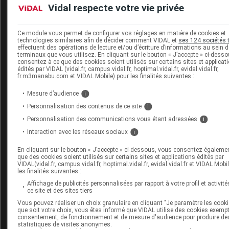
Vidal respecte votre vie privée
la
fonction hépatique
(enzymes hépatiques ALAT et d'ASA
paramètres lipidiques.
Ce module vous permet de configurer vos réglages en matière de cookies et
technologies similaires afin de décider comment VIDAL et
ses 124 sociétés 
effectuent des opérations de lecture et/ou d’écriture d’informations au sein 
terminaux que vous utilisez. En cliquant sur le bouton « J’accepte » ci-dess
Carte patient et traçabilité produit
consentez à ce que des cookies soient utilisés sur certains sites et applicat
édités par VIDAL (vidal.fr, campus.vidal.fr, hoptimal.vidal.fr, evidal.vidal.fr,
Les patients traités par KEVZARA doivent recevoir une
carte pati
fr.m3manabu.com et VIDAL Mobile) pour les finalités suivantes :
de la prescription
(
Cf
.
Encadré 1
).
Mesure d’audience
i
Personnalisation des contenus de ce site
i
Encadré 1 - Informations contenues dans la carte pat
Personnalisation des communications vous étant adressées
i
(
Extrait du RCP européen, annexe 2
)
Interaction avec les réseaux sociaux
i
Un message d'alerte mentionnant que le patient a été trait
En cliquant sur le bouton « J’accepte » ci-dessous, vous consentez égaleme
que des cookies soient utilisés sur certains sites et applications édités par
KEVZARA destiné aux
professionnels de santé amenés à t
VIDAL(vidal.fr, campus.vidal.fr, hoptimal.vidal.fr, evidal.vidal.fr et VIDAL Mobi
les finalités suivantes :
moment à prendre en charge le patient, y
compris dans d
Affichage de publicités personnalisées par rapport à votre profil et activité
conditions d'urgence.
ce site et des sites tiers
Le traitement par KEVZARA peut augmenter le risque d'inf
Vous pouvez réaliser un choix granulaire en cliquant "Je paramètre les cooki
que soit votre choix, vous êtes informé que VIDAL utilise des cookies exemp
graves de
neutropénie et de perforation intestinale.
consentement, de fonctionnement et de mesure d'audience pour produire de
statistiques de visites anonymes.