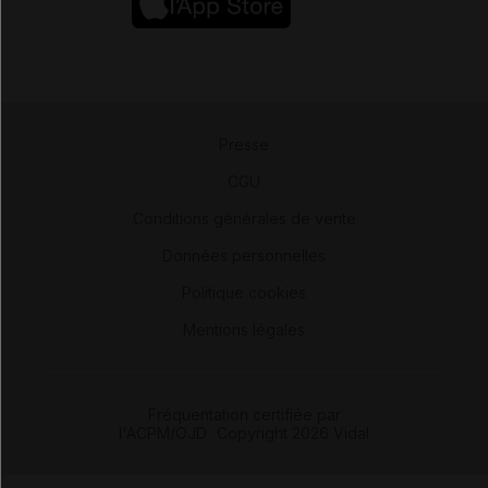
Presse
-
CGU
-
Conditions générales de vente
-
Données personnelles
-
Politique cookies
-
Mentions légales
Fréquentation certifiée par
l'ACPM/OJD
|
Copyright 2026 Vidal