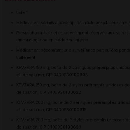
Liste 1
Médicament soumis à prescription initiale hospitalière annue
Prescription initiale et renouvellement réservés aux spécial
rhumatologie ou en médecine interne
Médicament nécessitant une surveillance particulière penda
traitement
KEVZARA 150 mg, boîte de 2 seringues préremplies unidose
mL de solution, CIP 34009
3010060
8
KEVZARA 150 mg, boîte de 2 stylos préremplis unidoses de 
de solution, CIP 34009
3010062
2
KEVZARA 200 mg, boîte de 2 seringues préremplies unidos
mL de solution, CIP 34009
3010061
5
KEVZARA 200 mg, boîte de 2 stylos préremplis unidoses de
de solution, CIP 34009
3010063
9