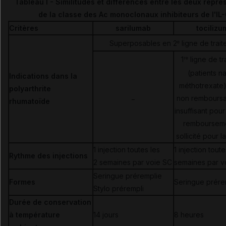
Tableau I - Similitudes et différences entre les deux repré
de la classe des Ac monoclonaux inhibiteurs de l'IL
Critères
sarilumab
tociliz
Superposables en 2
ligne de trai
e
1
ligne de tr
re
(patients n
Indications dans la
méthotrexate) 
polyarthrite
_
non rembours
rhumatoïde
insuffisant pour 
remboursem
sollicité pour 
1 injection toutes les
1 injection toute
Rythme des injections
2 semaines par voie SC
semaines par v
Seringue préremplie
Formes
Seringue prére
Stylo prérempli
Durée de conservation
à température
14 jours
8 heures