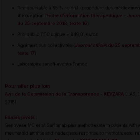
Remboursable à 65 % selon la procédure des
médicamen
d'exception
(
Fiche d'information thérapeutique -
Journa
du 25 septembre 2018, texte 16
)
Prix public TTC unique = 849,01 euros
Agrément aux collectivités (
Journal officiel
du 25 septemb
texte 17
)
Laboratoire sanofi-aventis France
Pour aller plus loin
Avis de la Commission de la Transparence - KEVZARA
(HAS, 1
2018)
Etudes pivots :
Genovese MC et al. Sarilumab plus methotrexate in patients with 
rheumatoid arthritis and inadequate response to methotrexate: res