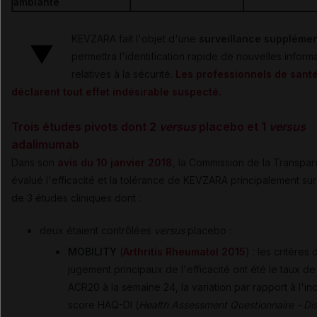
ambiante
KEVZARA fait l'objet d'une
surveillance supplémen
permettra l'identification rapide de nouvelles inform
relatives à la sécurité.
Les professionnels de sant
déclarent tout effet indésirable suspecté.
Trois études pivots dont 2
versus
placebo et 1
versus
adalimumab
Dans son
avis du 10 janvier 2018
, la Commission de la Transpa
évalué l'efficacité et la tolérance de KEVZARA principalement sur
de 3 études cliniques dont :
deux étaient contrôlées
versus
placebo :
MOBILITY
(
Arthritis Rheumatol 2015
) : les critères 
jugement principaux de l'efficacité ont été le taux d
ACR20 à la semaine 24, la variation par rapport à l'in
score HAQ-DI (
Health Assessment Questionnaire - Dis