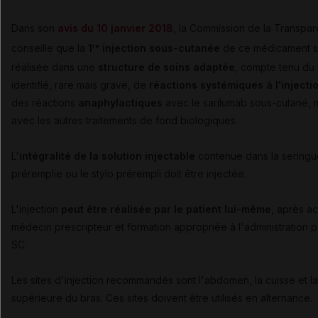
Dans son
avis du 10 janvier 2018
, la Commission de la Transpa
conseille que la
1
injection sous-cutanée
de ce médicament s
re
réalisée dans une
structure de soins adaptée
, compte tenu du 
identifié, rare mais grave, de
réactions systémiques à l'injecti
des réactions
anaphylactiques
avec le sarilumab sous-cutané, m
avec les autres traitements de fond biologiques.
L'
intégralité de la solution injectable
contenue dans la seringu
préremplie ou le stylo prérempli doit être injectée.
L'injection
peut être réalisée par le patient lui-même
, après a
médecin prescripteur et formation appropriée à l'administration p
SC.
Les sites d'injection recommandés sont l'abdomen, la cuisse et la
supérieure du bras. Ces sites doivent être utilisés en alternance.