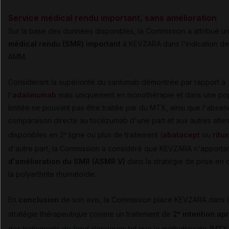
Service médical rendu important, sans amélioration
Sur la base des données disponibles, la Commission a attribué u
médical rendu (SMR) important
à KEVZARA dans l'indication de
AMM.
Considérant la supériorité du sarilumab démontrée par rapport à
l'
adalimumab
mais uniquement en monothérapie et dans une pop
limitée ne pouvant pas être traitée par du MTX, ainsi que l'abse
comparaison directe au tocilizumab d'une part et aux autres alter
disponibles en 2
ligne ou plus de traitement (
abatacept
ou
ritu
e
d'autre part, la Commission a considéré que KEVZARA n'apporta
d'amélioration du SMR (ASMR V)
dans la stratégie de prise en
la polyarthrite rhumatoïde.
En
conclusion
de son avis, la Commission place KEVZARA dans l
stratégie thérapeutique comme un traitement de
2
intention ap
e
des traitements de fond classiques tel que le méthotrexate (MT