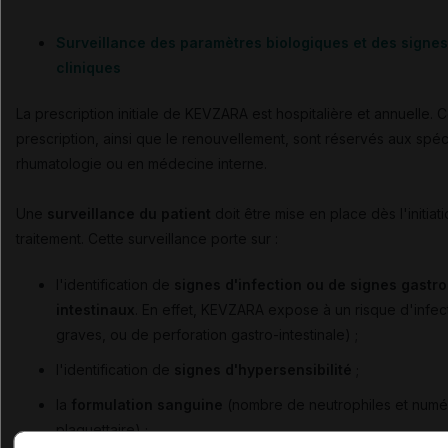
Surveillance des paramètres biologiques et des signes
cliniques
La prescription initiale de KEVZARA est hospitalière et annuelle. C
prescription, ainsi que le renouvellement, sont réservés aux spéc
rhumatologie ou en médecine interne.
Une
surveillance du patient
doit être mise en place dès l'initiat
traitement. Cette surveillance porte sur :
l'identification de
signes d'infection ou de signes gastro
intestinaux
. En effet, KEVZARA expose à un risque d'infec
graves, ou de perforation gastro-intestinale) ;
l'identification de
signes d'hypersensibilité
;
la
formulation sanguine
(nombre de neutrophiles et numé
plaquettaire) ;