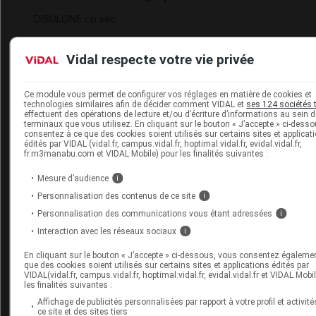
DISULONE cp séc
Vidal respecte votre vie privée
Sources
Ce module vous permet de configurer vos réglages en matière de cookies et
technologies similaires afin de décider comment VIDAL et
ses 124 sociétés 
effectuent des opérations de lecture et/ou d’écriture d’informations au sein 
ANSM (Agence nationale de sécurité du médicament et des
terminaux que vous utilisez. En cliquant sur le bouton « J’accepte » ci-dess
produits de santé)
consentez à ce que des cookies soient utilisés sur certains sites et applicat
édités par VIDAL (vidal.fr, campus.vidal.fr, hoptimal.vidal.fr, evidal.vidal.fr,
fr.m3manabu.com et VIDAL Mobile) pour les finalités suivantes :
Mesure d’audience
i
Les commentaires sont momentanément
Personnalisation des contenus de ce site
i
désactivés
Personnalisation des communications vous étant adressées
i
Interaction avec les réseaux sociaux
i
La publication de commentaires est
momentanément indisponible.
En cliquant sur le bouton « J’accepte » ci-dessous, vous consentez égaleme
que des cookies soient utilisés sur certains sites et applications édités par
VIDAL(vidal.fr, campus.vidal.fr, hoptimal.vidal.fr, evidal.vidal.fr et VIDAL Mobi
les finalités suivantes :
Pour recevoir gratuitement toute l’actualité par m
Affichage de publicités personnalisées par rapport à votre profil et activité
ce site et des sites tiers