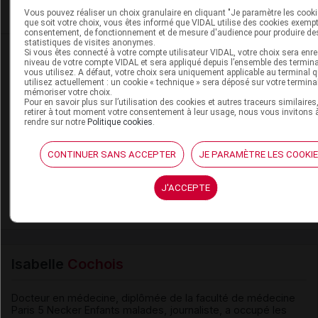
Je m'abonne !
Vous pouvez réaliser un choix granulaire en cliquant "Je paramètre les cooki
que soit votre choix, vous êtes informé que VIDAL utilise des cookies exemp
consentement, de fonctionnement et de mesure d'audience pour produire de
statistiques de visites anonymes.
Dans la même
rubrique
Si vous êtes connecté à votre compte utilisateur VIDAL, votre choix sera enre
niveau de votre compte VIDAL et sera appliqué depuis l’ensemble des termin
vous utilisez. A défaut, votre choix sera uniquement applicable au terminal 
utilisez actuellement : un cookie « technique » sera déposé sur votre termina
06 août 2026
mémoriser votre choix.
Disponibilités des médicaments en ville et à
Pour en savoir plus sur l’utilisation des cookies et autres traceurs similaires
retirer à tout moment votre consentement à leur usage, nous vous invitons 
l'hôpital (semaines 31 et 32)
rendre sur notre
Politique cookies
.
CONTINUER SANS ACCEPTER
JE PARAMÈTRE LES COOKI
06 août 2026
Hôpital : état de disponibilité de spécialités
J'ACCEPTE
hospitalières (semaines 31 et 32)
Isabelle
Cochois
Docteur en médecine, diplômée de la faculté de médecine
Paris 5 Necker Enfants malades, journaliste, a occupé les