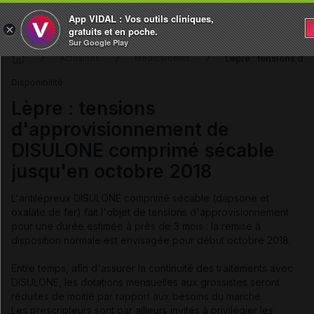
App VIDAL : Vos outils cliniques,
×
gratuits et en poche.
Sur Google Play
Lèpre : tensions d
Actualités
Médicaments
Disponibilité
Lèpre : tensions
d'approvisionnement de
DISULONE comprimé sécable
jusqu'en octobre 2018
L'antilépreux DISULONE comprimé sécable (dapsone et
oxalate de fer) fait l'objet de tensions d'approvisionnement
pour une durée estimée à près de 3 mois : la remise à
disposition normale est envisagée pour début octobre 2018.
Entre temps, afin d'assurer la continuité des traitements avec
DISULONE, les dotations mensuelles aux grossistes seront
réduites de moitié par rapport aux besoins du marché.
Les prescripteurs sont par ailleurs invités à privilégier les