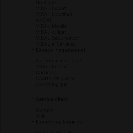
Boutique
VIDAL Expert
VIDAL Hoptimal
eVIDAL
VIDAL Mobile
VIDAL widget
VIDAL Sécurisation
VIDAL e-Services
Espace institutionnel
Qui sommes-nous ?
VIDAL France
Carrières
Charte éthique et
déontologique
Service client
Contact
Aide
Espace partenaires
Éditeurs de logiciel