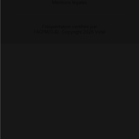
Mentions légales
Fréquentation certifiée par
l'ACPM/OJD
|
Copyright 2026 Vidal