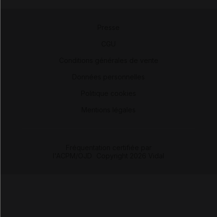
Presse
-
CGU
-
Conditions générales de vente
-
Données personnelles
-
Politique cookies
-
Mentions légales
Fréquentation certifiée par
l'ACPM/OJD
|
Copyright 2026 Vidal