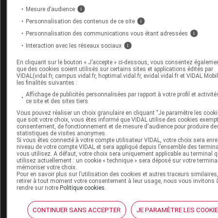
Pour aller plus loin
Mesure d’audience
i
Personnalisation des contenus de ce site
i
Consultez les monographies VIDAL
Personnalisation des communications vous étant adressées
i
ZYKADIA 150 mg gél
Interaction avec les réseaux sociaux
i
Consultez les VIDAL Recos
En cliquant sur le bouton « J’accepte » ci-dessous, vous consentez égaleme
que des cookies soient utilisés sur certains sites et applications édités par
VIDAL(vidal.fr, campus.vidal.fr, hoptimal.vidal.fr, evidal.vidal.fr et VIDAL Mobi
Cancer du poumon
les finalités suivantes :
Affichage de publicités personnalisées par rapport à votre profil et activité
ce site et des sites tiers
Vous pouvez réaliser un choix granulaire en cliquant "Je paramètre les cooki
que soit votre choix, vous êtes informé que VIDAL utilise des cookies exemp
Sources
consentement, de fonctionnement et de mesure d'audience pour produire de
statistiques de visites anonymes.
Si vous êtes connecté à votre compte utilisateur VIDAL, votre choix sera enre
niveau de votre compte VIDAL et sera appliqué depuis l’ensemble des termin
ANSM (Agence nationale de sécurité du médicament et des
vous utilisez. A défaut, votre choix sera uniquement applicable au terminal 
produits de santé)
utilisez actuellement : un cookie « technique » sera déposé sur votre termina
mémoriser votre choix.
EMA (European Medicines Agency)
Pour en savoir plus sur l’utilisation des cookies et autres traceurs similaires
retirer à tout moment votre consentement à leur usage, nous vous invitons 
rendre sur notre
Politique cookies
.
CONTINUER SANS ACCEPTER
JE PARAMÈTRE LES COOKI
Les commentaires sont momentanément