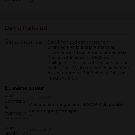
David
Paitraud
David Paitraud est docteur en
pharmacie et journaliste médical.
Diplômé de la faculté de pharmacie de
Poitiers et titulaire du DESS de
Politiques des biens et des services de
santé (Paris V), il commence sa carrière
de journaliste en 2006 chez VIDAL, en
intégrant la (...)
Du même auteur
23 juillet 2026
Complément de gamme : BYOOVIZ disponible
en seringue préremplie
22 juillet 2026