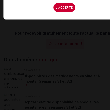
désactivés
J'ACCEPTE
La publication de commentaires est
momentanément indisponible.
Pour recevoir gratuitement toute l’actualité par m
Je m'abonne !
Dans la même
rubrique
06 août 2026
Disponibilités des médicaments en ville et à
l'hôpital (semaines 31 et 32)
06 août 2026
Hôpital : état de disponibilité de spécialités
hospitalières (semaines 31 et 32)