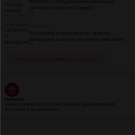
[PODCAST] Iatrogénie médicamenteuse :
connaissez-vous les Ceppim ?
21 juillet 2026
Désogestrel et étonogestrel : ajout du
méningiome à la liste des contre-indications
Voir toutes les actualités de cet auteur
Newsletter
Restez informé de l’actualité médicale quotidiennement
S’inscrire à la newsletter