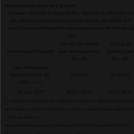
été comparable entre les 2 groupes.
Tableau I - ASCEND-8 (Étude A2112) - Résultats d'efficacité che
les patients préalablement non traités atteints de CBNPC ALK-
positif localement avancé ou métastatique selon les critères de
CRIA
450 mg de céritinib
750 mg de
Paramètres d'efficacité
avec de la nourriture
céritinib à jeu
(N = 41)
(N = 40)
Taux de Réponse
Objective (TRO : RC
32 (78,0)
28 (70,0)
+ RP), n ( %)
(a)
(62,4 ; 89,4)
(53,5 ; 83,4)
(IC à 95 %)
IC : Intervalle de Confiance, RC : Réponse Complète, RP : Réponse Partielle co
des évaluations répétées effectuées au moins 4 semaines après l'apparition 
critères de réponse.
Taux de réponse objective déterminé par le CRIA selon les critères RECIST 1.1.
(a)