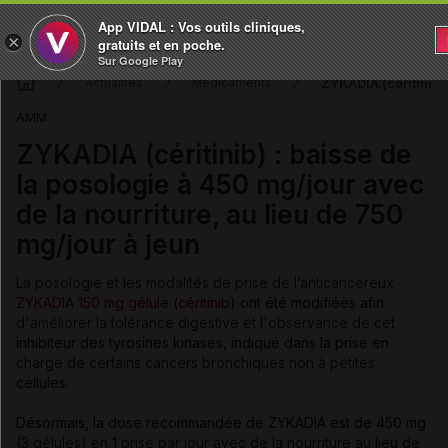
App VIDAL : Vos outils cliniques,
×
gratuits et en poche.
Sur Google Play
ZYKADIA (céritinib) 
Actualités
Médicaments
AMM
ZYKADIA (céritinib) : baisse de
la posologie à 450 mg/jour avec
de la nourriture, au lieu de 750
mg/jour à jeun
La posologie et les modalités de prise de l’anticancéreux
ZYKADIA 150 mg gélule
(
céritinib
) ont été modifiées afin
d'améliorer la tolérance digestive et l'observance de cet
inhibiteur des tyrosines kinases, indiqué dans la prise en
charge de certains cancers bronchiques non à petites
cellules.
Désormais, la dose recommandée de ZYKADIA est de 450 mg
(3 gélules) en 1 prise par jour avec de la nourriture au lieu de