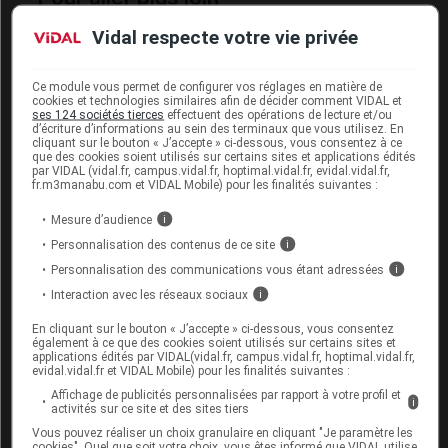
Consultez les VIDAL Recos
Vidal respecte votre vie privée
Méningite aiguë de l'adulte
Ce module vous permet de configurer vos réglages en matière de
Méningite de l'enfant
cookies et technologies similaires afin de décider comment VIDAL et
ses 124 sociétés tierces
effectuent des opérations de lecture et/ou
Vaccinations
d’écriture d’informations au sein des terminaux que vous utilisez. En
cliquant sur le bouton « J’accepte » ci-dessous, vous consentez à ce
que des cookies soient utilisés sur certains sites et applications édités
Voyages : recommandations sanitaires
par VIDAL (vidal.fr, campus.vidal.fr, hoptimal.vidal.fr, evidal.vidal.fr,
fr.m3manabu.com et VIDAL Mobile) pour les finalités suivantes :
Mesure d’audience
i
Personnalisation des contenus de ce site
i
Sources
Personnalisation des communications vous étant adressées
i
Interaction avec les réseaux sociaux
i
ANSM (Agence nationale de sécurité du
médicament et des produits de santé)
En cliquant sur le bouton « J’accepte » ci-dessous, vous consentez
également à ce que des cookies soient utilisés sur certains sites et
applications édités par VIDAL(vidal.fr, campus.vidal.fr, hoptimal.vidal.fr,
evidal.vidal.fr et VIDAL Mobile) pour les finalités suivantes :
Affichage de publicités personnalisées par rapport à votre profil et
i
Les commentaires sont momentanément
activités sur ce site et des sites tiers
désactivés
Vous pouvez réaliser un choix granulaire en cliquant "Je paramètre les
cookies". Quel que soit votre choix, vous êtes informé que VIDAL utilise