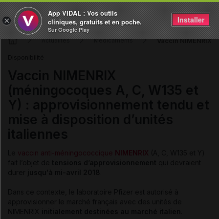
App VIDAL : Vos outils
Installer
×
cliniques, gratuits et en poche.
Sur Google Play
Vaccin NIMENRIX (mé
Actualités
Médicaments
Disponibilité
Vaccin NIMENRIX
(méningocoques A, C, W135 et
Y) : approvisionnement tendu et
mise à disposition d’unités
italiennes
Le
vaccin anti-méningococcique
NIMENRIX
(A, C, W135 et Y)
fait l’objet de
tensions d’approvisionnement
qui devraient
durer
jusqu'à mi-avril 2018
.
Dans ce contexte, le laboratoire Pfizer est autorisé à
approvisionner le marché français avec des unités de
NIMENRIX
initialement destinées au marché italien
.