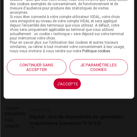
des cookies exemptés de consentement, de fonctionnement et de
La publication de commentaires est
mesure d'audience pour produire des statistiques de visites
momentanément indisponible.
anonymes.
Si vous êtes connecté à votre compte utilisateur VIDAL, votre choix
sera enregistré au niveau de votre compte VIDAL et sera appliqué
depuis l’ensemble des terminaux que vous utilisez. A défaut, votre
choix sera uniquement applicable au terminal que vous utilisez
Pour recevoir gratuitement toute l’actualité par mail
actuellement : un cookie « technique » sera déposé sur votre terminal
pour mémoriser votre choix.
Pour en savoir plus sur l’utilisation des cookies et autres traceurs
Je m'abonne !
similaires, ou retirer à tout moment votre consentement à leur usage,
nous vous invitons à vous rendre sur notre
Politique cookies
.
Dans la même
rubrique
CONTINUER SANS
JE PARAMÈTRE LES
ACCEPTER
COOKIES
06 août 2026
J'ACCEPTE
Disponibilités des médicaments en ville et à
l'hôpital (semaines 31 et 32)
06 août 2026
Hôpital : état de disponibilité de spécialités
hospitalières (semaines 31 et 32)