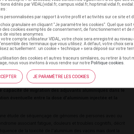
 ce projet de recherche, les résultats dévoilés au Comité
tions édités par VIDAL(vidal.fr, campus.vidal.fr, hoptimal.vidal.fr, evidal.
ires de ce dernier et l'avis final rendu en mars 2017
tes :
és et financés par l'ANSM elle-même
à hauteur de 150 000
s personnalisées par rapport à votre profil et activités sur ce site et d
choix granulaire en cliquant "Je paramètre les cookies". Quel que soit 
ise des cookies exemptés de consentement, de fonctionnement et de 
es de visites anonymes.
 votre compte utilisateur VIDAL, votre choix sera enregistré au nivea
ant sur les risques dus à la présence d'aluminium dans certains
l’ensemble des terminaux que vous utilisez. A défaut, votre choix ser
ur la
biopersistance et la neuromigration des adjuvants
ilisez actuellement : un cookie « technique » sera déposé sur votre te
’utilisation des cookies et autres traceurs similaires, ou retirer à tou
ge, nous vous invitons à vous rendre sur notre
Politique cookies
.
CCEPTER
JE PARAMÈTRE LES COOKIES
 expérimentale
(3 études sur des souris femelles) : l'objectif est
e capacité de migration des adjuvants aluminiques dans le
ation éventuelle entre la dose d'aluminium injectée et la
une étude de séquençage de génomes de persones avec ou
drome associant fatigue, douleurs et troubles cognitifs, décrit
uence de la toxicité de l'aluminium des vacins mais dont la