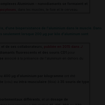
complexes Aluminium - nanodiamants
se formaient et
gocytoses
, dans les muscles, le foie et le cerveau.
is, d'une biopersistance de l'aluminium dans le muscle. Dans
es seulement lorsque 200 µg par kilo d'aluminum sont
 et de ses collaborateurs,
publiée en 2015 dans
J
iamants fluorescents et des souris CD1
pour
ose
associé à la présence de l'aluminium en dehors du
ou 400 µg d'aluminium par kilogramme
ont été
ée
(cou)
ou intra-musculaire
(tibia) à
35 souris de type
.
mportementaux différents
, et un
dosage de