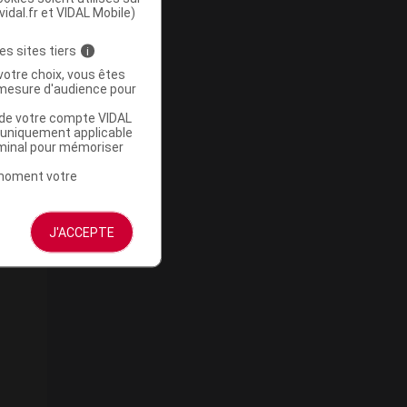
vidal.fr et VIDAL Mobile)
es sites tiers
i
votre choix, vous êtes
mesure d'audience pour
u de votre compte VIDAL
a uniquement applicable
rminal pour mémoriser
t moment votre
J'ACCEPTE