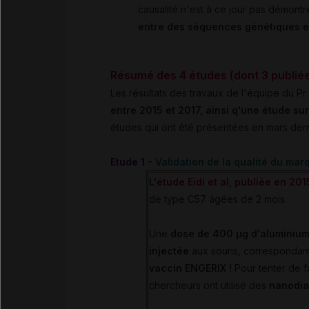
causalité n'est à ce jour pas démontr
entre des séquences génétiques e
Résumé des 4 études (dont 3 publié
Les résultats des travaux de l'équipe du Pr
entre 2015 et 2017, ainsi q'une étude su
études qui ont été présentées en mars dern
Etude 1 -
Validation de la qualité du ma
L'
étude Eidi et al, publiée en 20
de type C57 âgées de 2 mois.
Une
dose de 400 µg d'aluminiu
injectée
aux souris, correspondant
vaccin ENGERIX !
Pour tenter de f
chercheurs ont utilisé des
nanodia