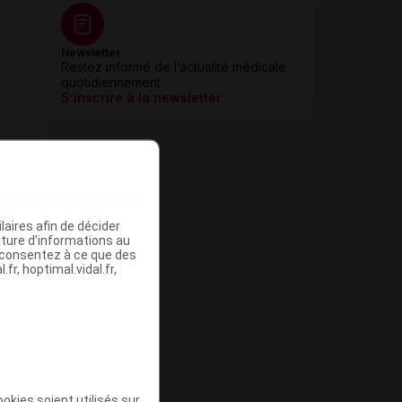
Newsletter
Restez informé de l’actualité médicale
quotidiennement
S’inscrire à la newsletter
aires afin de décider
iture d’informations au
s consentez à ce que des
fr, hoptimal.vidal.fr,
okies soient utilisés sur