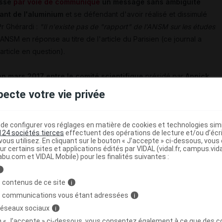
essé
par voie de communiqué
un message sans ambiguïté
ant de l'aluminium
et se défendant d'avoir réalisé et dissimulé
Pr Ghérardi :
"Il n'existe pas de "rapport" de l'ANSM sur les études
 l'ANSM en réponse au titre de l'article du Parisien (ce journal a
article en question).
en mars 2017 entre le comité scientifique
présidé par
Annick
 de l'Agence" selon l'ANSM,
et les auteurs des études
pecte votre vie privée
-Vacc", afin de mieux comprendre leurs travaux et d'en tirer
e configurer vos réglages en matière de cookies et technologies simil
124 sociétés tierces
effectuent des opérations de lecture et/ou d’écr
scientifique
,
adressé aux auteurs des travaux de recherche dès
ous utilisez. En cliquant sur le bouton « J’accepte » ci-dessous, vou
ur certains sites et applications édités par VIDAL (vidal.fr, campus.vidal.
abu.com et VIDAL Mobile) pour les finalités suivantes :
i
ré qu'il n'existait à ce jour pas de nouvelles données remettant
 contenus de ce site
i
s vaccins contenant de l'aluminium, et que celui-ci
reste par
s communications vous étant adressées
i
 réseaux sociaux
i
on « J’accepte » ci-dessous, vous consentez également à ce que des co