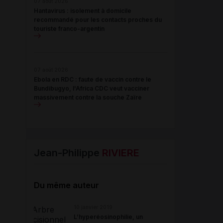
07 août 2026
Hantavirus : isolement à domicile
recommandé pour les contacts proches du
touriste franco-argentin
07 août 2026
Ebola en RDC : faute de vaccin contre le
Bundibugyo, l'Africa CDC veut vacciner
massivement contre la souche Zaïre
Jean-Philippe
RIVIERE
Du même auteur
10 janvier 2019
L’hyperéosinophilie, un