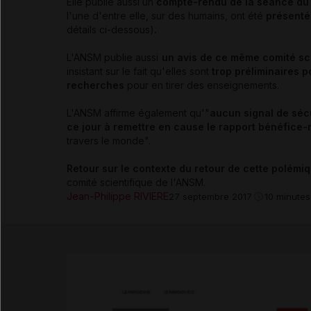
Elle publie aussi un
compte-rendu de la séance du
l'une d'entre elle, sur des humains, ont été
présenté
.
détails ci-dessous)
L'ANSM publie aussi
un avis de ce même comité sci
insistant sur le fait qu'elles sont
trop préliminaires 
recherches
pour en tirer des enseignements.
L'ANSM affirme également qu'"
aucun signal de sécu
ce jour à remettre en cause le rapport bénéfice-
travers le monde".
Retour sur le contexte du retour de cette polémi
comité scientifique de l'ANSM.
Jean-Philippe RIVIERE
27 septembre 2017
10 minutes