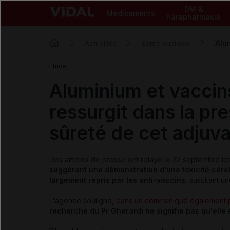
DM &
Médicaments
Parapharmacie
Alum
Actualités
Santé publique
Etude
Aluminium et vaccins
ressurgit dans la pr
sûreté de cet adjuv
Des articles de presse ont relayé le 22 septembre l
suggérant une démonstration d'une toxicité cér
largement repris par les anti-vaccins
, suscitant u
L'agence souligne,
dans un communiqué également p
recherche du Pr Gherardi ne signifie pas qu'elle