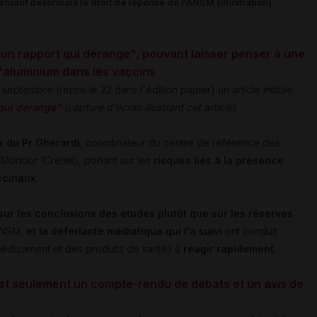
cluant désormais le droit de réponse de l'ANSM (illustration).
é "un rapport qui dérange", pouvant laisser penser à une
d'aluminium dans les vaccins
 septembre (repris le 22 dans l'édition papier) un article intitulé
 qui dérange"
(capture d'écran illustrant cet article)
.
x du Pr Gherardi
, coordinateur du centre de référence des
Mondor (Créteil), portant sur les
risques liés à la présence
ccinaux.
sur les conclusions des études plutôt que sur les réserves
'ANSM,
et la déferlante médiatique qui l'a suivi
ont conduit
édicament et des produits de santé) à
réagir rapidement
.
st seulement un compte-rendu de débats et un avis de