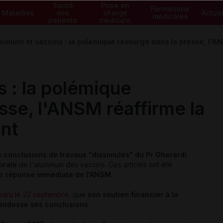
Santé
Prise en
Formations
Maladies
des
charge
Actual
médicales
patients
médicale
inium et vaccins : la polémique ressurgit dans la presse, l'A
 : la polémique
esse, l'ANSM réaffirme la
ant
es
conclusions de travaux "dissimulés" du Pr Gherardi
ébrale
de l'aluminum des vaccins. Ces articles ont été
ne
réponse immédiate de l'ANSM.
aru le 22 septembre
, que
son soutien financier à la
 endosse ses conclusions.