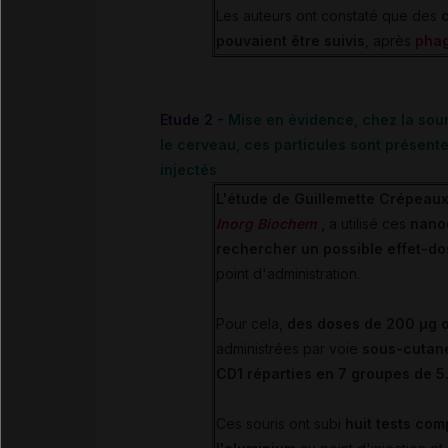
Les auteurs ont constaté que des
pouvaient être suivis
, après
pha
Etude 2 -
Mise en évidence, chez la sour
le cerveau, ces particules sont présent
injectés
L'étude de Guillemette Crépeaux
Inorg Biochem
,
a utilisé ces
nanod
rechercher un possible effet-d
point d'administration.
Pour cela,
des doses de 200 µg 
administrées par voie
sous-cutan
CD1 réparties en 7 groupes de 5
Ces souris ont subi
huit tests co