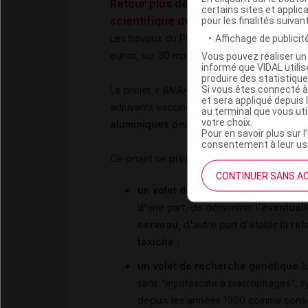
Retour plus détaillé sur l'origine de
certains sites et applica
scientifique de l'ANSM, les commenta
pour les finalités suivan
Les travaux du Pr Gherardi ont été
command
Affichage de publicité
euros, sur 30 mois (depuis 2013).
Vous pouvez réaliser un 
informé que VIDAL util
produire des statistiqu
Si vous êtes connecté à
Le projet
« BNAA-Vacc »
est une étude port
et sera appliqué depuis 
adjuvants vaccinaux, et plus précisément s
au terminal que vous ut
votre choix.
aluminiques
des vaccins.
Pour en savoir plus sur l
consentement à leur usa
Ce projet se présente en 2 volets :
CONTINUER SANS A
un volet de recherche de toxicité
d'une part, de démontrer l'
éventuell
cerveau
, d'autre part d'établir la
rel
toxicité ;
un volet de recherche génétique
(
sans "myofasciite à macrophages", syn
depuis les années 1990 comme conséq