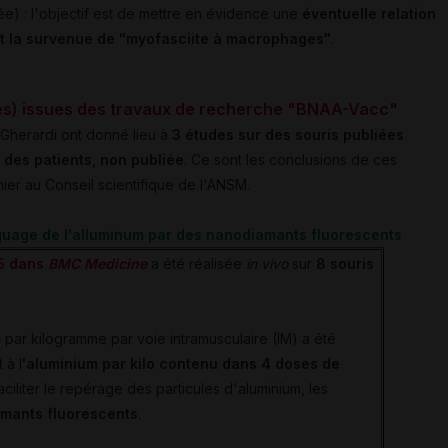
ée) : l'objectif est de mettre en évidence une
éventuelle
relation
t la survenue de "myofasciite à macrophages"
.
es) issues des travaux de recherche "BNAA-Vacc"
 Gherardi ont donné lieu à
3 études sur des souris publiées
r des patients, non publiée
. Ce sont les conclusions de ces
ier au Conseil scientifique de l'ANSM.
rquage de l'alluminum par des nanodiamants fluorescents
15 dans
BMC Medicine
a été réalisée
in vivo
sur
8 souris
m
par kilogramme par voie intramusculaire (IM) a été
 à l
'aluminium par kilo contenu dans 4 doses de
aciliter le repérage des particules d'aluminium, les
mants fluorescents
.