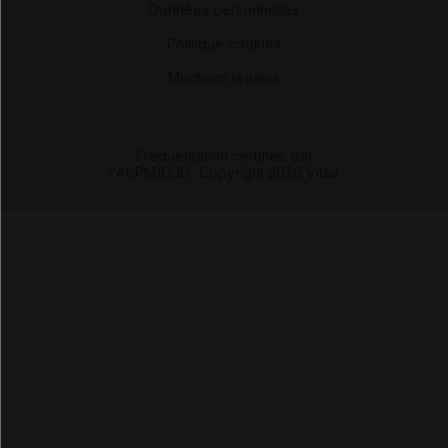
Données personnelles
-
Politique cookies
-
Mentions légales
Fréquentation certifiée par
l'ACPM/OJD
|
Copyright 2026 Vidal