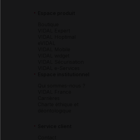
Espace produit
Boutique
VIDAL Expert
VIDAL Hoptimal
eVIDAL
VIDAL Mobile
VIDAL widget
VIDAL Sécurisation
VIDAL e-Services
Espace institutionnel
Qui sommes-nous ?
VIDAL France
Carrières
Charte éthique et
déontologique
Service client
Contact