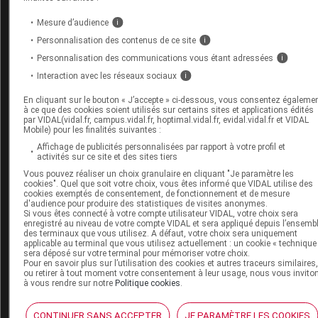
personnes usagers de drogue, principal réservoir de
transmission du virus de l'hépatite C, par l'amélioration 
Mesure d’audience
i
l'hygiène, un risque transfusionnel extrêmement faible
Personnalisation des contenus de ce site
i
actuellement (avec l'utilisation de méthodes de dépistage
Personnalisation des communications vous étant adressées
i
l'infection de plus en plus performantes) et par la diminu
Interaction avec les réseaux sociaux
i
du risque nosocomial (prévention des infections associé
En cliquant sur le bouton « J’accepte » ci-dessous, vous consentez égaleme
à ce que des cookies soient utilisés sur certains sites et applications édités
aux soins).
par VIDAL(vidal.fr, campus.vidal.fr, hoptimal.vidal.fr, evidal.vidal.fr et VIDAL
Mobile) pour les finalités suivantes :
Au total, la tendance à la diminution du risque des hépati
Affichage de publicités personnalisées par rapport à votre profil et
activités sur ce site et des sites tiers
virales B et C doit être confirmée avec la disponibilité
Vous pouvez réaliser un choix granulaire en cliquant "Je paramètre les
d'informations épidémiologiques régionales spécifiques 
cookies". Quel que soit votre choix, vous êtes informé que VIDAL utilise des
identifier les groupes les plus à risque. L'information et la
cookies exemptés de consentement, de fonctionnement et de mesure
d'audience pour produire des statistiques de visites anonymes.
communication sur la recommandation vaccinale contre
Si vous êtes connecté à votre compte utilisateur VIDAL, votre choix sera
enregistré au niveau de votre compte VIDAL et sera appliqué depuis l’ensemb
l'hépatite B doivent être poursuivies avec un message
des terminaux que vous utilisez. A défaut, votre choix sera uniquement
applicable au terminal que vous utilisez actuellement : un cookie « technique
personnalisé pour chaque personne éligible à cette
sera déposé sur votre terminal pour mémoriser votre choix.
Pour en savoir plus sur l’utilisation des cookies et autres traceurs similaires
vaccination, à l'heure d'une large réflexion en France su
ou retirer à tout moment votre consentement à leur usage, nous vous invito
politique vaccinale.
Le carnet de vaccination électroni
à vous rendre sur notre
Politique cookies
.
de MesVaccins.net délivre une information personnalisée
CONTINUER SANS ACCEPTER
JE PARAMÈTRE LES COOKIES